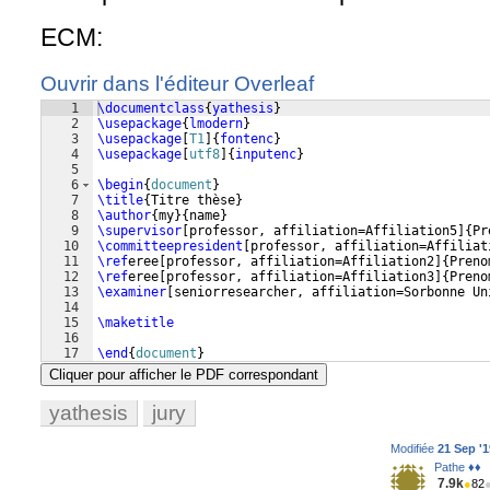
ECM:
Ouvrir dans l'éditeur Overleaf
1
\documentclass
{
yathesis
}
2
\usepackage
{
lmodern
}
3
\usepackage
[
T1
]
{
fontenc
}
4
\usepackage
[
utf8
]
{
inputenc
}
5
6
\begin
{
document
}
7
\title
{
Titre thèse
}
8
\author
{
my
}
{
name
}
9
\supervisor
[
professor, affiliation=Affiliation5
]
{
Pr
10
\committeepresident
[
professor, affiliation=Affiliat
11
\ref
eree
[
professor, affiliation=Affiliation2
]
{
Preno
12
\ref
eree
[
professor, affiliation=Affiliation3
]
{
Preno
13
\examiner
[
seniorresearcher, affiliation=Sorbonne Un
14
15
\maketitle
16
17
\end
{
document
}
Cliquer pour afficher le PDF correspondant
yathesis
jury
Modifiée
21 Sep '1
Pathe ♦♦
7.9k
●
82