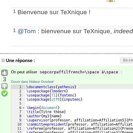
Bienvenue sur TeXnique !
1
@Tom
: bienvenue sur TeXnique,
indeed
1
Une réponse :
En co
On peut utiliser
sepcorpaffilfrench=\space à\space
:
3
Ouvrir dans l'éditeur Overleaf
1
\documentclass
{
yathesis
}
2
\usepackage
{
lmodern
}
3
\usepackage
[
T1
]
{
fontenc
}
4
\usepackage
[
utf8
]
{
inputenc
}
5
6
\begin
{
document
}
7
\title
{
Titre thèse
}
8
\author
{
my
}
{
name
}
9
\supervisor
[
professor, affiliation=Affiliation5
]
{
Pr
10
\committeepresident
[
professor, affiliation=Affiliat
11
\ref
eree
[
professor, affiliation=Affiliation2
]
{
Preno
12
\ref
eree
[
professor, affiliation=Affiliation3
]
{
Preno