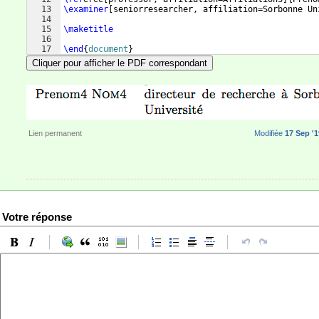
13
\examiner
[
seniorresearcher, affiliation=Sorbonne Un
14
15
\maketitle
16
17
\end
{
document
}
Cliquer pour afficher le PDF correspondant
Lien permanent
Modifiée
17 Sep '1
Votre réponse