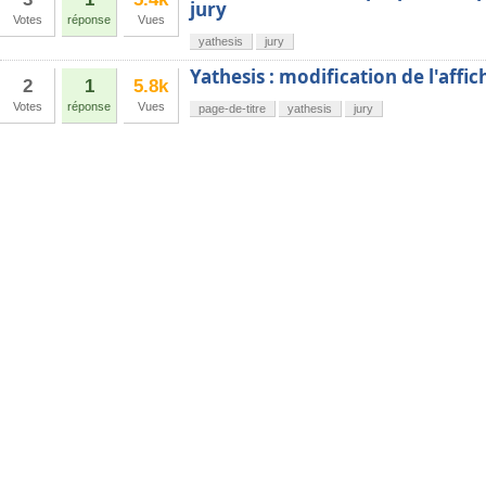
jury
Votes
réponse
Vues
yathesis
jury
Yathesis : modification de l'affi
2
1
5.8k
Votes
réponse
Vues
page-de-titre
yathesis
jury