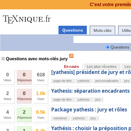
C'est votre premièr
Questions
Mots-clés
Utili
Questions
Questions avec mots-clés jury
En cours
Les plus récentes
Les
[yathesis] président de jury et rô
0
0
618
Votes
Réponses
Vues
page-de-titre
yathesis
personnalisation
jury
Yathesis: séparation encadrants 
2
0
1.6k
Votes
Réponses
Vues
page-de-titre
yathesis
jury
Package yathesis : jury et rôles
4
2
6.5k
Votes
Réponses
Vues
membres
yathesis
jury
Yathésis : choisir la préposition
3
1
5.4k