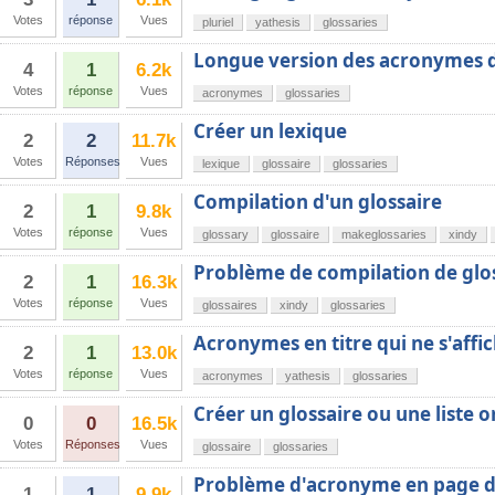
Votes
réponse
Vues
pluriel
yathesis
glossaries
Longue version des acronymes 
4
1
6.2k
Votes
réponse
Vues
acronymes
glossaries
Créer un lexique
2
2
11.7k
Votes
Réponses
Vues
lexique
glossaire
glossaries
Compilation d'un glossaire
2
1
9.8k
Votes
réponse
Vues
glossary
glossaire
makeglossaries
xindy
Problème de compilation de glo
2
1
16.3k
Votes
réponse
Vues
glossaires
xindy
glossaries
Acronymes en titre qui ne s'affi
2
1
13.0k
Votes
réponse
Vues
acronymes
yathesis
glossaries
Créer un glossaire ou une liste 
0
0
16.5k
Votes
Réponses
Vues
glossaire
glossaries
Problème d'acronyme en page de
1
1
9.9k