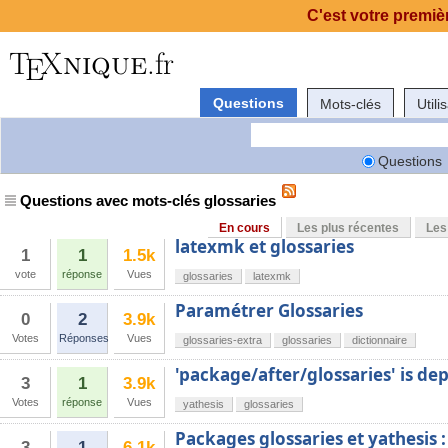
C'est votre premièr
Questions
Mots-clés
Utili
Questions
Questions avec mots-clés glossaries
En cours
Les plus récentes
Les
latexmk et glossaries
1
1
1.5k
vote
réponse
Vues
glossaries
latexmk
Paramétrer Glossaries
0
2
3.9k
Votes
Réponses
Vues
glossaries-extra
glossaries
dictionnaire
'package/after/glossaries' is de
3
1
3.9k
Votes
réponse
Vues
yathesis
glossaries
Packages glossaries et yathesis :
3
1
6.1k