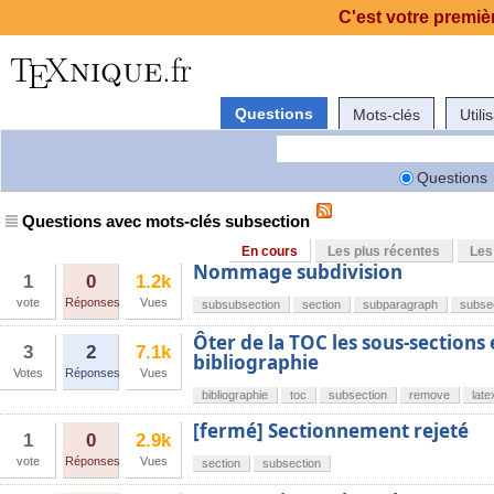
C'est votre premièr
Questions
Mots-clés
Utili
Questions
Questions avec mots-clés subsection
En cours
Les plus récentes
Les
Nommage subdivision
1
0
1.2k
vote
Réponses
Vues
subsubsection
section
subparagraph
subse
Ôter de la TOC les sous-sections 
3
2
7.1k
bibliographie
Votes
Réponses
Vues
bibliographie
toc
subsection
remove
late
[fermé] Sectionnement rejeté
1
0
2.9k
vote
Réponses
Vues
section
subsection