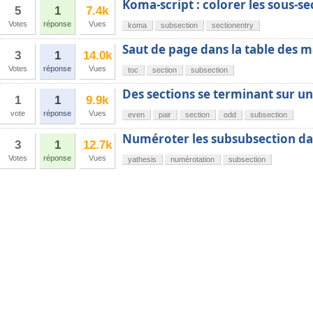
Koma-script : colorer les sous-se
5
1
7.4k
Votes
réponse
Vues
koma
subsection
sectionentry
Saut de page dans la table des m
3
1
14.0k
Votes
réponse
Vues
toc
section
subsection
Des sections se terminant sur u
1
1
9.9k
vote
réponse
Vues
even
pair
section
odd
subsection
Numéroter les subsubsection dan
3
1
12.7k
Votes
réponse
Vues
yathesis
numérotation
subsection