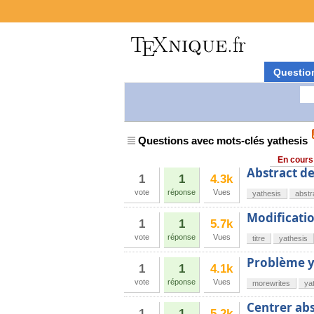
Questio
Questions avec mots-clés yathesis
En cours
Abstract d
1
1
4.3k
vote
réponse
Vues
yathesis
abstr
Modification
1
1
5.7k
vote
réponse
Vues
titre
yathesis
Problème y
1
1
4.1k
vote
réponse
Vues
morewrites
ya
Centrer abs
1
1
5.2k