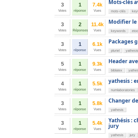
Mots-clés a
3
1
7.4k
Votes
réponse
Vues
mots-clés
key
Modifier le
3
2
11.4k
Votes
Réponses
Vues
keywords
eto
Packages gl
3
1
6.1k
Votes
réponse
Vues
pluriel
yathesi
Header ave
5
1
9.3k
Votes
réponse
Vues
biblatex
yathes
yathesis : 
4
1
5.5k
Votes
réponse
Vues
numlaboratories
Changer de
3
1
5.8k
Votes
réponse
Vues
yathesis
Yathésis : 
3
1
5.4k
jury
Votes
réponse
Vues
yathesis
jury