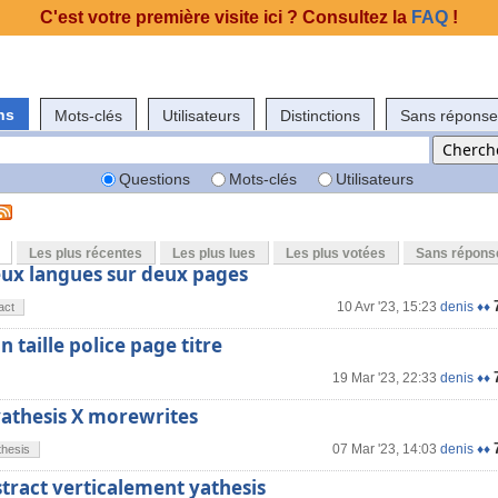
C'est votre première visite ici ? Consultez la
FAQ
!
ns
Mots-clés
Utilisateurs
Distinctions
Sans réponse
Questions
Mots-clés
Utilisateurs
Les plus récentes
Les plus lues
Les plus votées
Sans répons
eux langues sur deux pages
10 Avr '23, 15:23
denis ♦♦
act
 taille police page titre
19 Mar '23, 22:33
denis ♦♦
athesis X morewrites
07 Mar '23, 14:03
denis ♦♦
thesis
tract verticalement yathesis