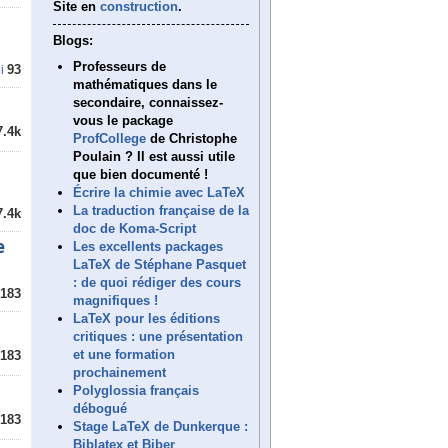
Site en
construction
.
Blogs:
Professeurs de
93
i
mathématiques dans le
secondaire, connaissez-
vous le package
7.4k
ProfCollege
de Christophe
Poulain ? Il est aussi utile
que bien documenté !
Écrire la chimie avec LaTeX
La traduction française de la
7.4k
doc de Koma-Script
e
Les excellents packages
LaTeX de Stéphane Pasquet
: de quoi rédiger des cours
183
magnifiques !
LaTeX pour les éditions
critiques : une présentation
et une formation
183
prochainement
Polyglossia français
débogué
183
Stage LaTeX de Dunkerque :
Biblatex et Biber