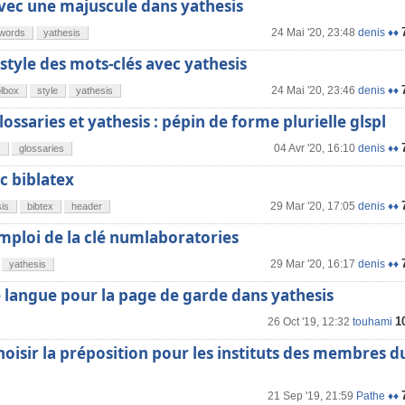
vec une majuscule dans yathesis
24 Mai '20, 23:48
denis ♦♦
words
yathesis
 style des mots-clés avec yathesis
24 Mai '20, 23:46
denis ♦♦
olbox
style
yathesis
ossaries et yathesis : pépin de forme plurielle glspl
04 Avr '20, 16:10
denis ♦♦
s
glossaries
c biblatex
29 Mar '20, 17:05
denis ♦♦
is
bibtex
header
emploi de la clé numlaboratories
29 Mar '20, 16:17
denis ♦♦
yathesis
 langue pour la page de garde dans yathesis
1
26 Oct '19, 12:32
touhami
choisir la préposition pour les instituts des membres d
21 Sep '19, 21:59
Pathe ♦♦