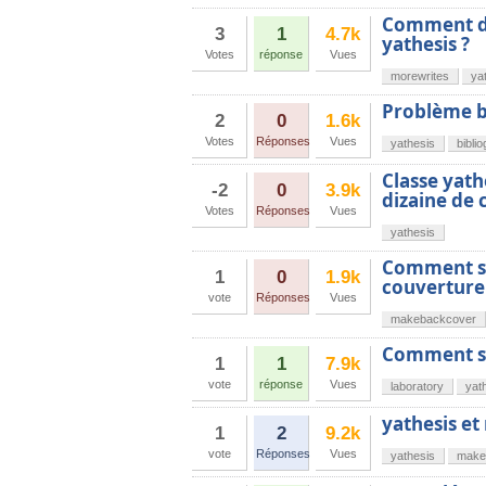
Comment dé
3
1
4.7k
yathesis ?
Votes
réponse
Vues
morewrites
ya
Problème b
2
0
1.6k
Votes
Réponses
Vues
yathesis
bibli
Classe yath
-2
0
3.9k
dizaine de 
Votes
Réponses
Vues
yathesis
Comment su
1
0
1.9k
couverture
vote
Réponses
Vues
makebackcover
Comment su
1
1
7.9k
vote
réponse
Vues
laboratory
yat
yathesis et
1
2
9.2k
vote
Réponses
Vues
yathesis
maket