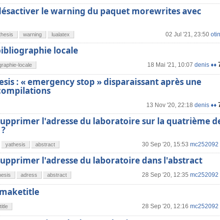
sactiver le warning du paquet morewrites avec
02 Jul '21, 23:50
otin
thesis
warning
lualatex
ibliographie locale
18 Mai '21, 10:07
denis ♦♦
ographie-locale
esis : « emergency stop » disparaissant après une
compilations
13 Nov '20, 22:18
denis ♦♦
pprimer l'adresse du laboratoire sur la quatrième d
 ?
30 Sep '20, 15:53
mc252092
yathesis
abstract
pprimer l'adresse du laboratoire dans l'abstract
28 Sep '20, 12:35
mc252092
hesis
adress
abstract
 maketitle
28 Sep '20, 12:16
mc252092
itle