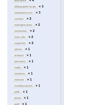
× 4
laboratoire
× 3
bibliographie-locale
× 3
makebackcover
× 2
courbes
× 2
makeglossaries
× 2
morewrites
× 2
mots-clés
× 2
supprimer
× 1
adress
× 1
arobase
× 1
laboratory
× 1
mailto
× 1
membres
× 1
mémoire
× 1
numlaboratories
× 1
pdftk
× 1
pluriel
× 1
qpdf