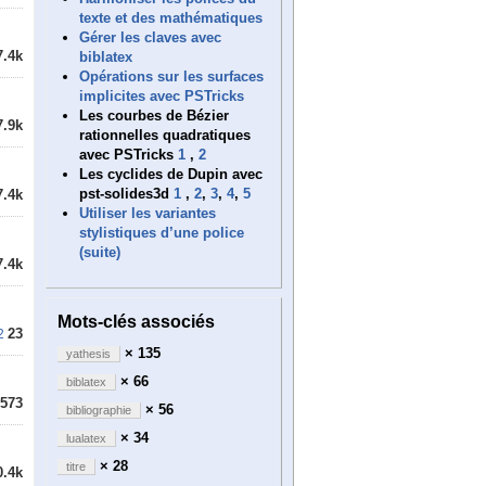
texte et des mathématiques
Gérer les claves avec
7.4k
biblatex
Opérations sur les surfaces
implicites avec PSTricks
Les courbes de Bézier
7.9k
rationnelles quadratiques
avec PSTricks
1
,
2
Les cyclides de Dupin avec
pst-solides3d
1
,
2
,
3
,
4
,
5
7.4k
Utiliser les variantes
stylistiques d’une police
(suite)
7.4k
Mots-clés associés
23
2
× 135
yathesis
× 66
biblatex
573
× 56
bibliographie
× 34
lualatex
× 28
titre
0.4k