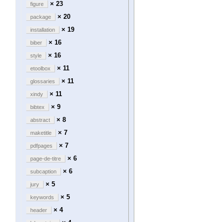
× 23
figure
× 20
package
× 19
installation
× 16
biber
× 16
style
× 11
etoolbox
× 11
glossaries
× 11
xindy
× 9
bibtex
× 8
abstract
× 7
maketitle
× 7
pdfpages
× 6
page-de-titre
× 6
subcaption
× 5
jury
× 5
keywords
× 4
header