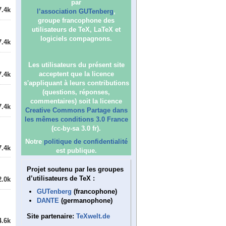
par
7.4k
l’association GUTenberg
,
groupe francophone des
utilisateurs de TeX, LaTeX et
logiciels compagnons.
7.4k
Les utilisateurs du présent site
acceptent que la licence
7.4k
s'appliquant à leurs contributions
(questions, réponses,
commentaires) soit la licence
7.4k
Creative Commons Partage dans
les mêmes conditions 3.0 France
(cc-by-sa 3.0 fr).
Notre
politique de confidentialité
7.4k
est publique.
Projet soutenu par les groupes
d’utilisateurs de TeX :
2.0k
GUTenberg
(francophone)
DANTE
(germanophone)
Site partenaire:
TeXwelt.de
4.6k