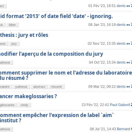
01 Fév '23, 18:51
denis ♦♦
act
id format '2013' of date field 'date' - ignoring.
08 Jan '23, 16:19
denis ♦♦
is
biber
hesis : jury et rôles
02 Nov '22, 15:35
denis ♦♦
esis
jury
modifier l'aperçu de la composition du jury
04 Oct '22, 15:34
denis ♦♦
athesis
comment supprimer le nom et l'adresse du laboratoire
du résumé ?
09 Mai '22, 09:22
denis ♦♦
ratoire
yathesis
abstract
résumé
ncer makeglossaries ?
23 Fév '22, 22:42
Paul Gaborit
glossaries
xindy
 Comment empêcher l'expression de label `aim`
institut ?
08 Jul '21, 14:43
Bernard
athesis