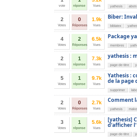
vote
réponse
Vues
yathesis
abstr
Biber: Inval
2
0
1.9k
Votes
Réponses
Vues
biblatex
yathes
Package yat
4
2
6.5k
Votes
Réponses
Vues
membres
yath
yathesis : 
2
1
7.3k
Votes
réponse
Vues
page-de-titre
y
Yathesis : 
5
1
9.7k
de la page 
Votes
réponse
Vues
supprimer
labo
Comment la
2
0
2.7k
Votes
Réponses
Vues
yathesis
make
[yathesis]
3
1
5.6k
d'afficher l'
Votes
réponse
Vues
page-de-titre
y