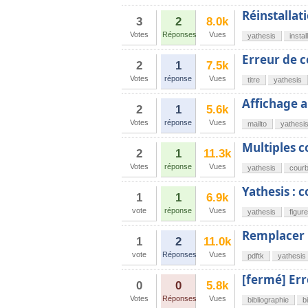
Réinstallat
3
2
8.0k
Votes
Réponses
Vues
yathesis
instal
Erreur de c
2
1
7.5k
Votes
réponse
Vues
titre
yathesis
Affichage a
2
1
5.6k
Votes
réponse
Vues
mailto
yathesi
Multiples 
2
1
11.3k
Votes
réponse
Vues
yathesis
cour
Yathesis : 
1
1
6.9k
vote
réponse
Vues
yathesis
figure
Remplacer 
1
2
11.0k
vote
Réponses
Vues
pdftk
yathesis
[fermé] Err
0
0
5.8k
Votes
Réponses
Vues
bibliographie
b