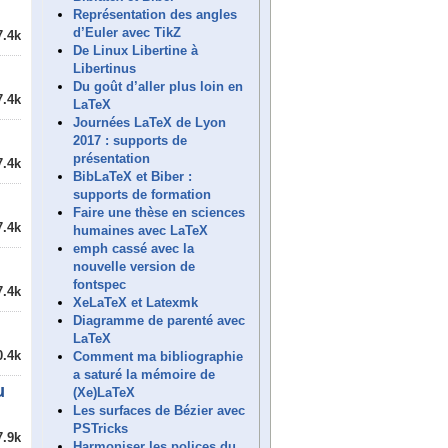
Représentation des angles
d’Euler avec TikZ
7.4k
De Linux Libertine à
Libertinus
Du goût d’aller plus loin en
7.4k
LaTeX
Journées LaTeX de Lyon
2017 : supports de
présentation
7.4k
BibLaTeX et Biber :
supports de formation
Faire une thèse en sciences
7.4k
humaines avec LaTeX
emph cassé avec la
nouvelle version de
fontspec
7.4k
XeLaTeX et Latexmk
Diagramme de parenté avec
LaTeX
0.4k
Comment ma bibliographie
a saturé la mémoire de
u
(Xe)LaTeX
Les surfaces de Bézier avec
PSTricks
7.9k
Harmoniser les polices du