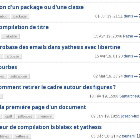
ion d'un package ou d'une classe
01 Jul '19, 21:11
denis ♦♦
lation
package
ompilation de titre
15 Avr '19, 20:46
Pathe ♦♦
maketitle
robase des emails dans yathesis avec libertine
15 Avr '19, 01:20
denis ♦♦
s
arobase
courbes
02 Mar '19, 13:24
denis ♦♦
bes
subcaption
comment retirer le cadre autour des figures ?
18 Fév '19, 15:08
Samarche9
la première page d'un document
09 Jan '19, 18:55
joseph-tux
qpdf
pdfpages
mémoire
eur de compilation biblatex et yathesis
1
05 Déc '18, 21:42
touhami
iblatex
yathesis