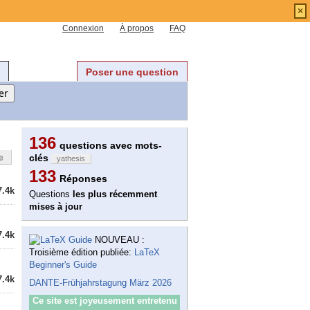
×
Connexion
À propos
FAQ
Poser une question
136
questions avec mots-
clés
e
yathesis
133
Réponses
7.4k
Questions
les plus récemment
mises à jour
7.4k
NOUVEAU :
Troisième édition publiée:
LaTeX
Beginner's Guide
7.4k
DANTE-Frühjahrstagung März 2026
Ce site est joyeusement entretenu