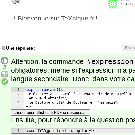
4.6k
●
1
●
Bienvenue sur TeXnique.fr !
1
Une réponse :
En co
Attention, la commande
\expression
2
obligatoires, même si l'expression n'a pa
langue secondaire. Donc, dans votre cas, i
1
\expression
{
aim
}
{
%
2
  Présentée à la Faculté de Pharmacie de Montpellier
3
  en vue d'obtenir
\\
4
  le Diplôme d'État de Docteur en Pharmacie
%
5
}
{
}
Cliquer pour afficher le PDF correspondant
Ensuite, pour répondre à la question posée,
1
\csdef
{
YAD@printinstitute@star
}
{
}