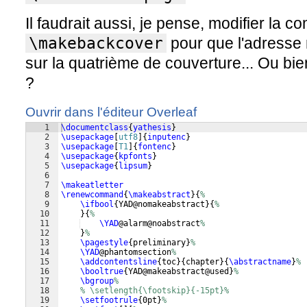
Il faudrait aussi, je pense, modifier la
\makebackcover
pour que l'adresse 
sur la quatrième de couverture... Ou bi
?
Ouvrir dans l'éditeur Overleaf
1
\documentclass
{
yathesis
}
2
\usepackage
[
utf8
]
{
inputenc
}
3
\usepackage
[
T1
]
{
fontenc
}
4
\usepackage
{
kpfonts
}
5
\usepackage
{
lipsum
}
6
7
\makeatletter
8
\renewcommand
{
\makeabstract
}
{
%
9
\ifbool
{
YAD@nomakeabstract
}
{
%
10
}
{
%
11
\YAD
@alarm@noabstract
%
12
}
%
13
\pagestyle
{
preliminary
}
%
14
\YAD
@phantomsection
%
15
\addcontentsline
{
toc
}
{
chapter
}
{
\abstractname
}
%
16
\booltrue
{
YAD@makeabstract@used
}
%
17
\bgroup
%
18
% \setlength{\footskip}{-15pt}%
19
\setfootrule
{
0pt
}
%