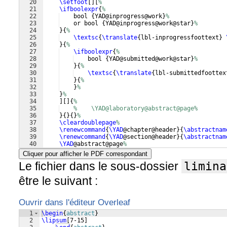
20
\setfoot
[
]
[
%
21
\ifboolexpr
{
%
22
    bool 
{
YAD@inprogress@work
}
%
23
    or bool 
{
YAD@inprogress@work@star
}
%
24
}
{
%
25
\textsc
{
\translate
{
lbl-inprogressfoottext
}
26
}
{
%
27
\ifboolexpr
{
%
28
    bool 
{
YAD@submitted@work@star
}
%
29
}
{
%
30
\textsc
{
\translate
{
lbl-submittedfoottex
31
}
{
%
32
}
%
33
}
%
34
]
[
]
{
%
35
%    \YAD@laboratory@abstract@page%
36
}
{
}
{
}
%
37
\cleardoublepage
%
38
\renewcommand
{
\YAD
@chapter@header
}
{
\abstractnam
39
\renewcommand
{
\YAD
@section@header
}
{
\abstractnam
40
\YAD
@abstract@page
%
41
\cleardoublepage
%
Cliquer pour afficher le PDF correspondant
Le fichier dans le sous-dossier
limina
être le suivant :
Ouvrir dans l'éditeur Overleaf
1
\begin
{
abstract
}
2
\lipsum
[
7-15
]