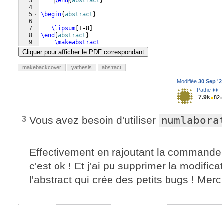
3
\end
{
abstract
}
4
5
\begin
{
abstract
}
6
7
\lipsum
[
1-8
]
8
\end
{
abstract
}
9
\makeabstract
Cliquer pour afficher le PDF correspondant
makebackcover
yathesis
abstract
Modifiée
30 Sep '2
Pathe ♦♦
7.9k
●
82
Vous avez besoin d'utiliser
numlabora
3
Effectivement en rajoutant la commande
c'est ok ! Et j'ai pu supprimer la modif
l'abstract qui crée des petits bugs ! Merci