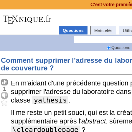
C'est votre premièr
Questions
Mots-clés
Utili
Questions
Comment supprimer l'adresse du labora
de couverture ?
En m'aidant d'une précédente question
1
supprimer l'adresse du laboratoire dans l
classe
yathesis
.
Il me reste un petit souci, qui est la cr
supplémentaire après l'
abstract
, sûrem
\cleardoublepage
?