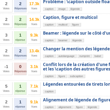
Problème : \caption outside floa
2
2
17.3k
Votes
Réponses
Vues
caption
image
légende
Caption, figure et multicol
2
2
14.3k
Votes
Réponses
Vues
caption
multicol
figure
Beamer : légende sur le côté d'u
3
1
9.3k
Votes
réponse
Vues
caption
beamer
légende
Changer la mention des légende
2
2
13.4k
Votes
Réponses
Vues
caption
autolanguage
numprint
babel
Conflit lors de la création d'un
-1
0
3.1k
et les \caption des autres figure
Votes
Réponses
Vues
caption
figure
subcaption
Légendes entourées de tirets lo
5
1
7.1k
Votes
réponse
Vues
caption
Alignement de légende de figur
2
1
9.1k
Votes
réponse
Vues
caption
alignement
figure
légende