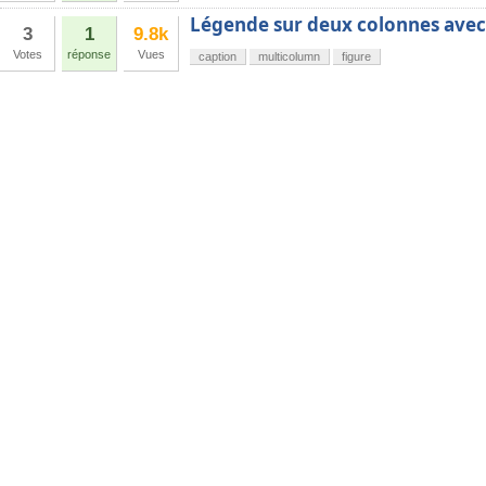
Légende sur deux colonnes avec
3
1
9.8k
Votes
réponse
Vues
caption
multicolumn
figure