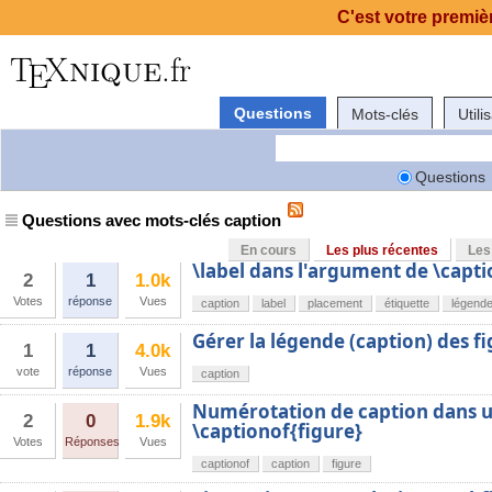
C'est votre premièr
Questions
Mots-clés
Utili
Questions
Questions avec mots-clés caption
En cours
Les plus récentes
Les
\label dans l'argument de \capti
2
1
1.0k
Votes
réponse
Vues
caption
label
placement
étiquette
légend
Gérer la légende (caption) des f
1
1
4.0k
vote
réponse
Vues
caption
Numérotation de caption dans u
2
0
1.9k
\captionof{figure}
Votes
Réponses
Vues
captionof
caption
figure