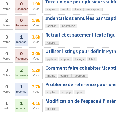
Titre unique pour plusieurs sub
3
0
1.9k
Votes
Réponses
Vues
caption
subfig
figure
subcaption
Indentations annulées par \capt
2
0
1.9k
Votes
Réponses
Vues
caption
indentation
Retrait et espacement texte figu
3
1
3.6k
Votes
réponse
Vues
caption
Utiliser listings pour définir Pyt
0
0
3.0k
Votes
Réponses
Vues
python
caption
listings
label
Comment faire cohabiter \fcapti
3
2
5.2k
Votes
Réponses
Vues
maths
caption
vecteurs
Problème de référence pour un
0
1
7.7k
Votes
réponse
Vues
caption
wrapfig
figure
Modification de l'espace à l'inté
1
1
4.1k
vote
réponse
Vues
caption