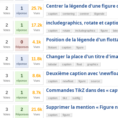
Centrer la légende d'une figure 
2
1
25.7k
Votes
réponse
Vues
caption
centering
centrer
légende
includegraphics, rotate et capti
2
1
17.2k
Votes
réponse
Vues
caption
rotate
includegraphics
figure
late
Position de la légende d'un flott
2
0
4.1k
Votes
Réponses
Vues
flottant
caption
figure
Changer la place d'un titre d'im
2
1
11.8k
Votes
réponse
Vues
tabular
caption
float
graphicx
Deuxième caption avec \newflo
3
1
8.6k
Votes
réponse
Vues
caption
newfloat
figure
source
Commandes TikZ dans des « capt
2
1
8.7k
Votes
réponse
Vues
caption
tikz
subfig
Supprimer la mention « Figure n
3
2
21.6k
Votes
Réponses
Vues
caption
figure