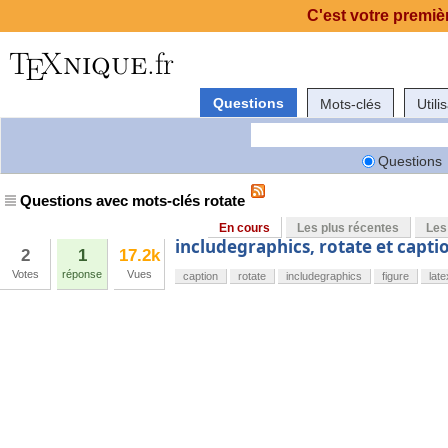
C'est votre premièr
Questions
Mots-clés
Utili
Questions
Questions avec mots-clés rotate
En cours
Les plus récentes
Les
includegraphics, rotate et capti
2
1
17.2k
Votes
réponse
Vues
caption
rotate
includegraphics
figure
late