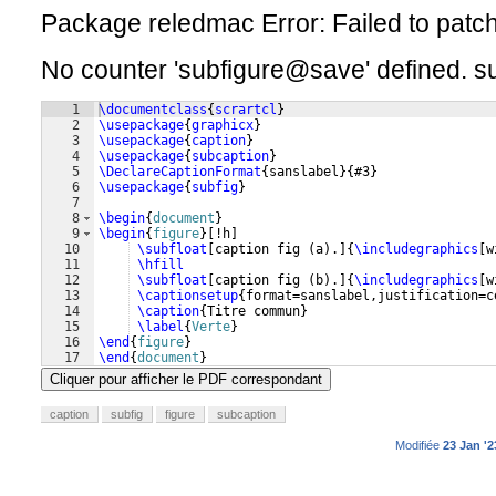
Package reledmac Error: Failed to patc
No counter 'subfigure@save' defined. su
1
\documentclass
{
scrartcl
}
2
\usepackage
{
graphicx
}
3
\usepackage
{
caption
}
4
\usepackage
{
subcaption
}
5
\DeclareCaptionFormat
{
sanslabel
}
{
#3
}
6
\usepackage
{
subfig
}
7
8
\begin
{
document
}
9
\begin
{
figure
}
[
!h
]
10
\subfloat
[
caption fig 
(
a
)
.
]
{
\includegraphics
[
w
11
\hfill
12
\subfloat
[
caption fig 
(
b
)
.
]
{
\includegraphics
[
w
13
\captionsetup
{
format=sanslabel,justification=c
14
\caption
{
Titre commun
}
15
\label
{
Verte
}
16
\end
{
figure
}
17
\end
{
document
}
Cliquer pour afficher le PDF correspondant
caption
subfig
figure
subcaption
Modifiée
23 Jan '2