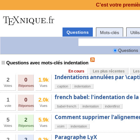
C'est votre premièr
Questions
Mots-clés
Utili
Questions
Questions avec mots-clés indentation
En cours
Les plus récentes
Les
Indentations annulées par \capt
2
0
1.9k
Votes
Réponses
Vues
caption
indentation
french babel: l'indentation de la
1
0
2.0k
vote
Réponses
Vues
babel-french
indentation
indentfirst
Comment supprimer l'alignement
5
2
5.9k
Votes
Réponses
Vues
xsim
indentation
Paragraphe LyX
2
2
9.2k