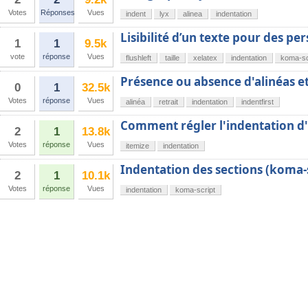
Votes
Réponses
Vues
indent
lyx
alinea
indentation
Lisibilité d’un texte pour des pe
1
1
9.5k
vote
réponse
Vues
flushleft
taille
xelatex
indentation
koma-sc
Présence ou absence d'alinéas et
0
1
32.5k
Votes
réponse
Vues
alinéa
retrait
indentation
indentfirst
Comment régler l'indentation d'u
2
1
13.8k
Votes
réponse
Vues
itemize
indentation
Indentation des sections (koma-
2
1
10.1k
Votes
réponse
Vues
indentation
koma-script