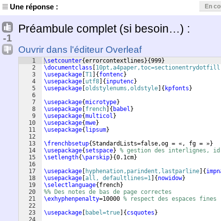
Une réponse :
En co
Préambule complet (si besoin…) :
-1
Ouvrir dans l'éditeur Overleaf
1
\setcounter
{
errorcontextlines
}
{
999
}
2
\documentclass
[
10pt,a4paper,toc=sectionentrydotfill
3
\usepackage
[
T1
]
{
fontenc
}
4
\usepackage
[
utf8
]
{
inputenc
}
5
\usepackage
[
oldstylenums,oldstyle
]
{
kpfonts
}
6
7
\usepackage
{
microtype
}
8
\usepackage
[
french
]
{
babel
}
9
\usepackage
{
multicol
}
10
\usepackage
{
mwe
}
11
\usepackage
{
lipsum
}
12
13
\frenchbsetup
{
StandardLists=false,og = «, fg = »
}
14
\usepackage
{
setspace
}
% gestion des interlignes, id
15
\setlength
{
\parskip
}
{
0.1cm
}
16
17
\usepackage
[
hyphenation,parindent,lastparline
]
{
impn
18
\usepackage
[
all, defaultlines=1
]
{
nowidow
}
19
\selectlanguage
{
french
}
20
%% Des notes de bas de page correctes
21
\exhyphenpenalty
=10000 
% respect des espaces fines
22
23
\usepackage
[
babel=true
]
{
csquotes
}
24