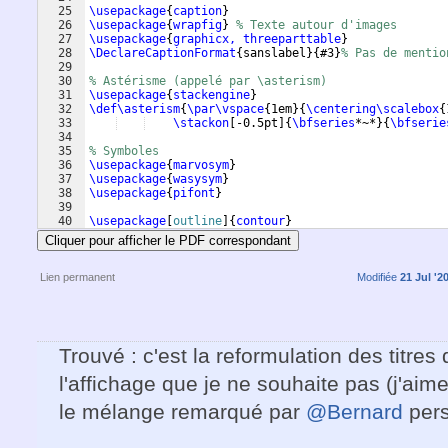
25
\usepackage
{
caption
}
26
\usepackage
{
wrapfig
}
% Texte autour d'images
27
\usepackage
{
graphicx, threeparttable
}
28
\DeclareCaptionFormat
{
sanslabel
}
{
#3
}
% Pas de mentio
29
30
% Astérisme (appelé par \asterism)
31
\usepackage
{
stackengine
}
32
\def\asterism
{
\par\vspace
{
1em
}
{
\centering\scalebox
{
33
\stackon
[
-0.5pt
]
{
\bfseries
*~*
}
{
\bfserie
34
35
% Symboles
36
\usepackage
{
marvosym
}
37
\usepackage
{
wasysym
}
38
\usepackage
{
pifont
}
39
40
\usepackage
[
outline
]
{
contour
}
41
Cliquer pour afficher le PDF correspondant
Lien permanent
Modifiée
21 Jul '2
Trouvé : c'est la reformulation des titres 
l'affichage que je ne souhaite pas (j'aim
le mélange remarqué par
@Bernard
pers