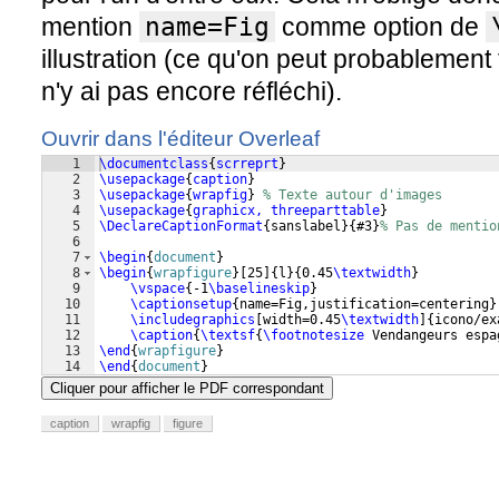
mention
name=Fig
comme option de
illustration (ce qu'on peut probablement 
n'y ai pas encore réfléchi).
Ouvrir dans l'éditeur Overleaf
1
\documentclass
{
scrreprt
}
2
\usepackage
{
caption
}
3
\usepackage
{
wrapfig
}
% Texte autour d'images
4
\usepackage
{
graphicx, threeparttable
}
5
\DeclareCaptionFormat
{
sanslabel
}
{
#3
}
% Pas de mentio
6
7
\begin
{
document
}
8
\begin
{
wrapfigure
}
[
25
]
{
l
}
{
0.45
\textwidth
}
9
\vspace
{
-1
\baselineskip
}
10
\captionsetup
{
name=Fig,justification=centering
}
11
\includegraphics
[
width=0.45
\textwidth
]
{
icono/ex
12
\caption
{
\textsf
{
\footnotesize
 Vendangeurs espa
13
\end
{
wrapfigure
}
14
\end
{
document
}
Cliquer pour afficher le PDF correspondant
caption
wrapfig
figure