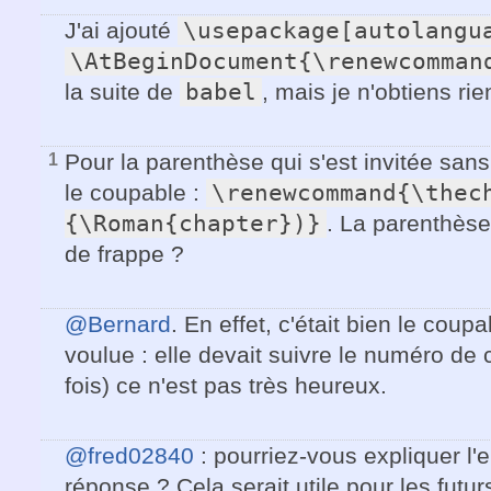
J'ai ajouté
\usepackage[autolangu
\AtBeginDocument{\renewcomman
la suite de
babel
, mais je n'obtiens ri
Pour la parenthèse qui s'est invitée sans 
1
le coupable :
\renewcommand{\thec
{\Roman{chapter})}
. La parenthèse
de frappe ?
@Bernard
. En effet, c'était bien le coup
voulue : elle devait suivre le numéro de
fois) ce n'est pas très heureux.
@fred02840
: pourriez-vous expliquer l'
réponse ? Cela serait utile pour les futur