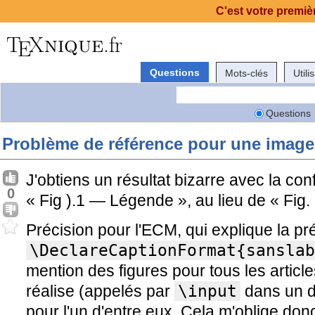
C'est votre premièr
Questions
Mots-clés
Utili
Questions
Problème de référence pour une image
J'obtiens un résultat bizarre avec la con
0
« Fig ).1 — Légende », au lieu de « Fig
Précision pour l'ECM, qui explique la p
\DeclareCaptionFormat{sanslab
mention des figures pour tous les articl
réalise (appelés par
\input
dans un d
pour l'un d'entre eux. Cela m'oblige donc