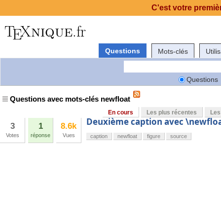
C'est votre premièr
Questions
Mots-clés
Utili
Questions
Questions avec mots-clés newfloat
En cours
Les plus récentes
Les
Deuxième caption avec \newflo
3
1
8.6k
Votes
réponse
Vues
caption
newfloat
figure
source