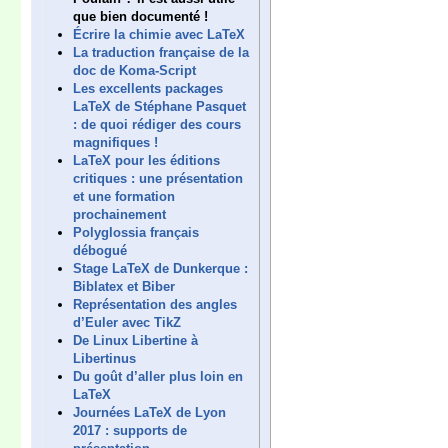
que bien documenté !
Écrire la chimie avec LaTeX
La traduction française de la
doc de Koma-Script
Les excellents packages
LaTeX de Stéphane Pasquet
: de quoi rédiger des cours
magnifiques !
LaTeX pour les éditions
critiques : une présentation
et une formation
prochainement
Polyglossia français
débogué
Stage LaTeX de Dunkerque :
Biblatex et Biber
Représentation des angles
d’Euler avec TikZ
De Linux Libertine à
Libertinus
Du goût d’aller plus loin en
LaTeX
Journées LaTeX de Lyon
2017 : supports de