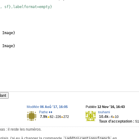
, sf},labelformat=empty}
 Image
}
 Image
}
dant
Modifiée
06 Aoû '17, 16:05
Publiée
12 Nov '16, 16:43
Pathe ♦♦
touhami
7.9k
10.4k
●
82
●
226
●
272
●
4
●
10
Taux d'acceptation :
5
s : il reste les numéros.
nglais, j'ai eu à changer la commande
\addto\captionsfrench
en