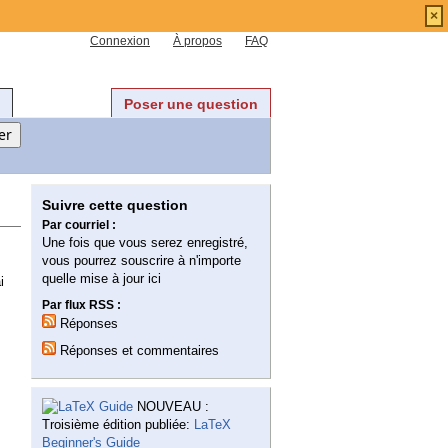
×
Connexion
À propos
FAQ
Poser une question
Suivre cette question
Par courriel :
Une fois que vous serez enregistré,
vous pourrez souscrire à n'importe
quelle mise à jour ici
i
Par flux RSS :
Réponses
Réponses et commentaires
NOUVEAU :
Troisième édition publiée:
LaTeX
Beginner's Guide