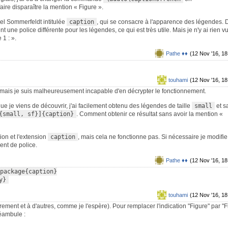
aire disparaître la mention « Figure ».
xel Sommerfeldt intitulée
caption
, qui se consacre à l'apparence des légendes. 
t une police différente pour les légendes, ce qui est très utile. Mais je n'y ai rien v
 1 : ».
Pathe ♦♦
(12 Nov '16, 18
touhami
(12 Nov '16, 18
, mais je suis malheureusement incapable d'en décrypter le fonctionnement.
que je viens de découvrir, j'ai facilement obtenu des légendes de taille
small
et s
{small, sf}]{caption}
. Comment obtenir ce résultat sans avoir la mention «
tion et l'extension
caption
, mais cela ne fonctionne pas. Si nécessaire je modifie
ent de police.
Pathe ♦♦
(12 Nov '16, 18
package{caption}

y}
touhami
(12 Nov '16, 18
urement et à d'autres, comme je l'espère). Pour remplacer l'indication "Figure" par "F
réambule :