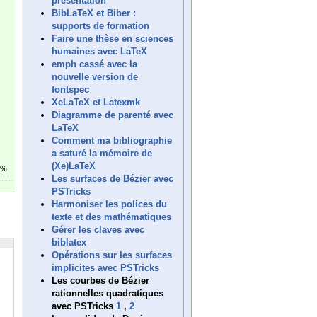
présentation
BibLaTeX et Biber :
supports de formation
Faire une thèse en sciences
humaines avec LaTeX
emph cassé avec la
nouvelle version de
fontspec
XeLaTeX et Latexmk
Diagramme de parenté avec
LaTeX
Comment ma bibliographie
a saturé la mémoire de
(Xe)LaTeX
5%
Les surfaces de Bézier avec
PSTricks
Harmoniser les polices du
texte et des mathématiques
Gérer les claves avec
biblatex
Opérations sur les surfaces
implicites avec PSTricks
Les courbes de Bézier
rationnelles quadratiques
avec PSTricks
1
,
2