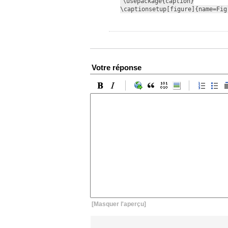
\usepackage{caption}

\captionsetup[figure]{name=Fig
Votre réponse
[Masquer l'aperçu]