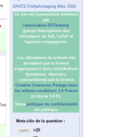
7%
DANTE-Frühjahrstagung März 2026
Ce site est joyeusement entretenu
par
l’association GUTenberg
,
s
groupe francophone des
utilisateurs de TeX, LaTeX et
logiciels compagnons.
Les utilisateurs du présent site
acceptent que la licence
s'appliquant à leurs contributions
(questions, réponses,
commentaires) soit la licence
Creative Commons Partage dans
les mêmes conditions 3.0 France
(cc-by-sa 3.0 fr).
Notre
politique de confidentialité
luard et le peintre. 
\enspace
\emph
{
Max Ernst
}
(
1926
)}
est publique.
Mots-clés de la question :
×25
caption