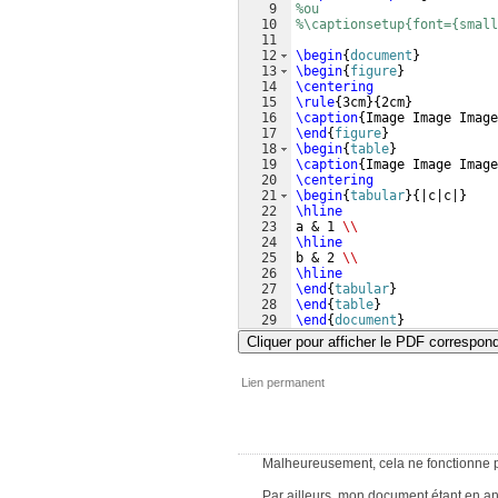
9
%ou
10
%\captionsetup{font={small
11
12
\begin
{
document
}
13
\begin
{
figure
}
14
\centering
15
\rule
{
3cm
}
{
2cm
}
16
\caption
{
Image Image Image
17
\end
{
figure
}
18
\begin
{
table
}
19
\caption
{
Image Image Image
20
\centering
21
\begin
{
tabular
}
{
|c|c|
}
22
\hline
23
a & 1 
\\
24
\hline
25
b & 2 
\\
26
\hline
27
\end
{
tabular
}
28
\end
{
table
}
29
\end
{
document
}
Cliquer pour afficher le PDF correspon
Lien permanent
Malheureusement, cela ne fonctionne pa
Par ailleurs, mon document étant en a