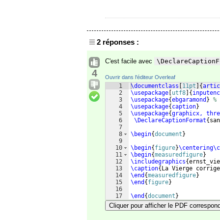
2 réponses :
C'est facile avec
\DeclareCaptionF
4
Ouvrir dans l'éditeur Overleaf
1
\documentclass
[
11pt
]
{
artic
2
\usepackage
[
utf8
]
{
inputenc
3
\usepackage
{
ebgaramond
}
%
4
\usepackage
{
caption
}
5
\usepackage
{
graphicx, thre
6
\DeclareCaptionFormat
{
san
7
8
\begin
{
document
}
9
10
\begin
{
figure
}
\centering\c
11
\begin
{
measuredfigure
}
12
\includegraphics
{
ernst_vie
13
\caption
{
La Vierge corrige
14
\end
{
measuredfigure
}
15
\end
{
figure
}
16
17
\end
{
document
}
Cliquer pour afficher le PDF correspon