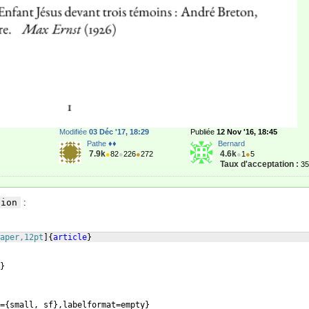
Modifiée
03 Déc '17, 18:29
Publiée
12 Nov '16, 18:45
Pathe ♦♦
Bernard
7.9k
4.6k
●
82
●
226
●
272
●
1
●
5
Taux d'acceptation :
3
tion
:
aper,12pt
]
{
article
}
}
=
{
small, sf
}
,labelformat=empty
}