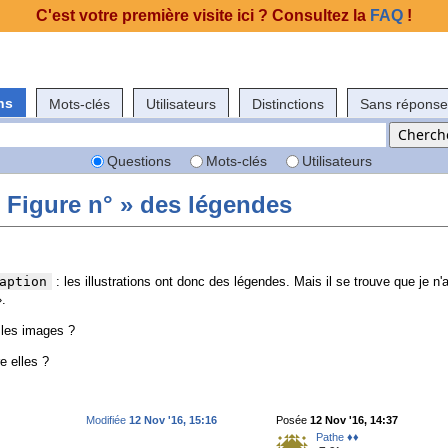
C'est votre première visite ici ? Consultez la
FAQ
!
ns
Mots-clés
Utilisateurs
Distinctions
Sans réponse
Questions
Mots-clés
Utilisateurs
 Figure n° » des légendes
aption
: les illustrations ont donc des légendes. Mais il se trouve que je n'a
».
les images ?
e elles ?
Modifiée
12 Nov '16, 15:16
Posée
12 Nov '16, 14:37
Pathe ♦♦