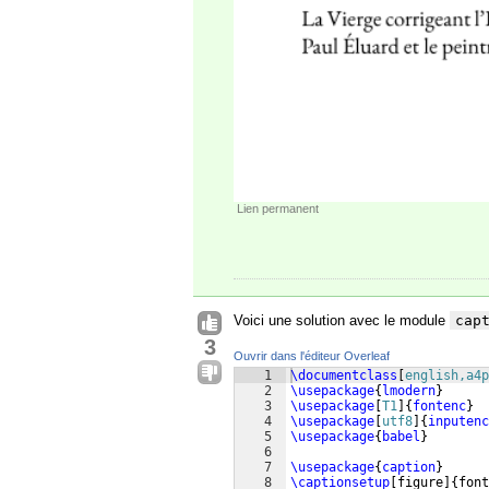
Lien permanent
Voici une solution avec le module
cap
3
Ouvrir dans l'éditeur Overleaf
1
\documentclass
[
english,a4p
2
\usepackage
{
lmodern
}
3
\usepackage
[
T1
]
{
fontenc
}
4
\usepackage
[
utf8
]
{
inputenc
5
\usepackage
{
babel
}
6
7
\usepackage
{
caption
}
8
\captionsetup
[
figure
]
{
font