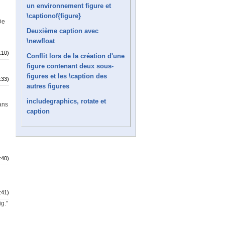
un environnement figure et
\captionof{figure}
De
u
Deuxième caption avec
\newfloat
:10)
Conflit lors de la création d'une
figure contenant deux sous-
figures et les \caption des
:33)
autres figures
includegraphics, rotate et
ans
caption
:40)
:41)
ig."