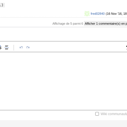
.}
fred02840
(16 Nov '16, 18
Affichage de 5 parmi 6
Afficher 1 commentaire(s) en 
Wiki communauta