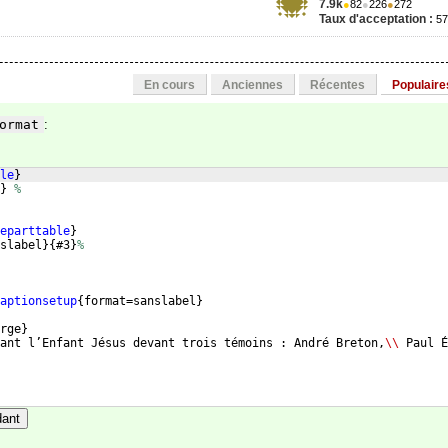
7.9k
●
82
●
226
●
272
Taux d'acceptation :
5
En cours
Anciennes
Récentes
Populaire
ormat
:
le
}
}
%
eparttable
}
slabel
}
{
#3
}
%
aptionsetup
{
format=sanslabel
}
rge
}
ant l’Enfant Jésus devant trois témoins : André Breton,
\\
 Paul É
dant