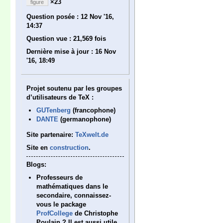
×23
figure
Question posée :
12 Nov '16,
14:37
Question vue :
21,569 fois
Dernière mise à jour :
16 Nov
'16, 18:49
Projet soutenu par les groupes
d’utilisateurs de TeX :
GUTenberg
(francophone)
DANTE
(germanophone)
Site partenaire:
TeXwelt.de
Site en
construction
.
Blogs:
Professeurs de
mathématiques dans le
secondaire, connaissez-
vous le package
ProfCollege
de Christophe
Poulain ? Il est aussi utile