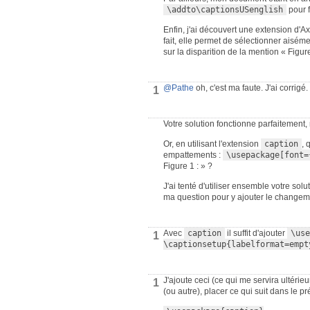
\addto\captionsUSenglish
pour f
Enfin, j'ai découvert une extension d'A
fait, elle permet de sélectionner aisémen
sur la disparition de la mention « Figure
@Pathe
oh, c'est ma faute. J'ai corrigé.
1
Votre solution fonctionne parfaitement
Or, en utilisant l'extension
caption
, 
empattements :
\usepackage[font=
Figure 1 : » ?
J'ai tenté d'utiliser ensemble votre solu
ma question pour y ajouter le changem
Avec
caption
il suffit d'ajouter
\use
1
\captionsetup{labelformat=empt
J'ajoute ceci (ce qui me servira ultérie
1
(ou autre), placer ce qui suit dans le p