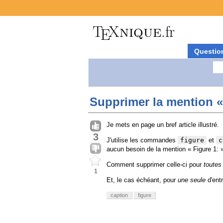
Questio
Supprimer la mention «
Je mets en page un bref article illustré.
3
J'utilise les commandes
figure
et
c
aucun besoin de la mention « Figure 1: 
Comment supprimer celle-ci pour
toutes
1
Et, le cas échéant, pour
une seule
d'entr
caption
figure