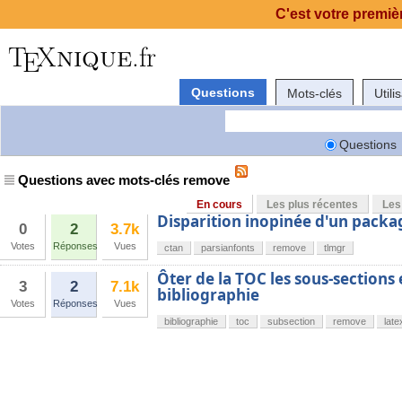
C'est votre premièr
Questions
Mots-clés
Utili
Questions
Questions avec mots-clés remove
En cours
Les plus récentes
Les
Disparition inopinée d'un packa
0
2
3.7k
Votes
Réponses
Vues
ctan
parsianfonts
remove
tlmgr
Ôter de la TOC les sous-sections 
3
2
7.1k
bibliographie
Votes
Réponses
Vues
bibliographie
toc
subsection
remove
late