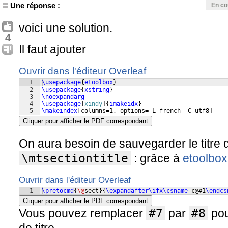
Une réponse :
En co
voici une solution.
4
Il faut ajouter
Ouvrir dans l'éditeur Overleaf
1
\usepackage
{
etoolbox
}
2
\usepackage
{
xstring
}
3
\noexpandarg
4
\usepackage
[
xindy
]
{
imakeidx
}
5
\makeindex
[
columns=1, options=-L french -C utf8
]
Cliquer pour afficher le PDF correspondant
On aura besoin de sauvegarder le titre
\mtsectiontitle
: grâce à
etoolbox
Ouvrir dans l'éditeur Overleaf
1
\pretocmd
{
\@
sect
}
{
\expandafter\ifx\csname
 c@#1
\endcs
Cliquer pour afficher le PDF correspondant
Vous pouvez remplacer
#7
par
#8
pou