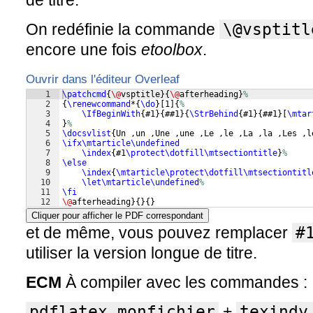
de titre.
On redéfinie la commande
\@vsptitl
encore une fois
etoolbox
.
Ouvrir dans l'éditeur Overleaf
1
\patchcmd
{
\@
vsptitle
}
{
\@
afterheading
}
%
2
{
\renewcommand
*
{
\do
}
[
1
]
{
%
3
\IfBeginWith
{
#1
}
{
##1
}
{
\StrBehind
{
#1
}
{
##1
}
[
\mtar
4
}
%
5
\docsvlist
{
Un ,un ,Une ,une ,Le ,le ,La ,la ,Les ,l
6
\ifx\mtarticle\undefined
7
\index
{
#1
\protect\dotfill\mtsectiontitle
}
%
8
\else
9
\index
{
\mtarticle\protect\dotfill\mtsectiontitl
10
\let\mtarticle\undefined
%
11
\fi
12
\@
afterheading
}
{
}
{
}
Cliquer pour afficher le PDF correspondant
et de même, vous pouvez remplacer
#
utiliser la version longue de titre.
ECM
À compiler avec les commandes :
pdflatex monfichier
+
texindy