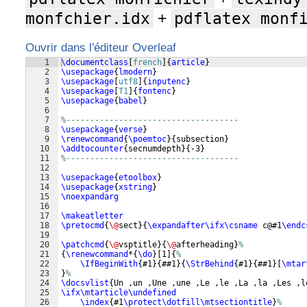
monfchier.idx
+
pdflatex monf
Ouvrir dans l'éditeur Overleaf
1
\documentclass
[
french
]
{
article
}
2
\usepackage
{
lmodern
}
3
\usepackage
[
utf8
]
{
inputenc
}
4
\usepackage
[
T1
]
{
fontenc
}
5
\usepackage
{
babel
}
6
7
%------------------------------------
8
\usepackage
{
verse
}
9
\renewcommand
{
\poemtoc
}
{
subsection
}
10
\addtocounter
{
secnumdepth
}
{
-3
}
11
%------------------------------------
12
13
\usepackage
{
etoolbox
}
14
\usepackage
{
xstring
}
15
\noexpandarg
16
17
\makeatletter
18
\pretocmd
{
\@
sect
}
{
\expandafter\ifx\csname
 c@#1
\endc
19
20
\patchcmd
{
\@
vsptitle
}
{
\@
afterheading
}
%
21
{
\renewcommand
*
{
\do
}
[
1
]
{
%
22
\IfBeginWith
{
#1
}
{
##1
}
{
\StrBehind
{
#1
}
{
##1
}
[
\mtar
23
}
%
24
\docsvlist
{
Un ,un ,Une ,une ,Le ,le ,La ,la ,Les ,l
25
\ifx\mtarticle\undefined
26
\index
{
#1
\protect\dotfill\mtsectiontitle
}
%