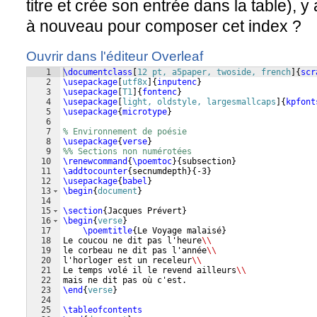
titre et crée son entrée dans la table), y 
à nouveau pour composer cet index ?
Ouvrir dans l'éditeur Overleaf
1
\documentclass
[
12 pt, a5paper, twoside, french
]
{
scr
2
\usepackage
[
utf8x
]
{
inputenc
}
3
\usepackage
[
T1
]
{
fontenc
}
4
\usepackage
[
light, oldstyle, largesmallcaps
]
{
kpfont
5
\usepackage
{
microtype
}
6
7
% Environnement de poésie
8
\usepackage
{
verse
}
9
%% Sections non numérotées
10
\renewcommand
{
\poemtoc
}
{
subsection
}
11
\addtocounter
{
secnumdepth
}
{
-3
}
12
\usepackage
{
babel
}
13
\begin
{
document
}
14
15
\section
{
Jacques Prévert
}
16
\begin
{
verse
}
17
\poemtitle
{
Le Voyage malaisé
}
18
Le coucou ne dit pas l'heure
\\
19
le corbeau ne dit pas l'année
\\
20
l'horloger est un receleur
\\
21
Le temps volé il le revend ailleurs
\\
22
mais ne dit pas où c'est.
23
\end
{
verse
}
24
25
\tableofcontents