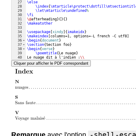
27
\else
28
\index
{
\mtarticle\protect\dotfill\mtsectiontitl
29
\let\mtarticle\undefined
%
30
\fi
31
\@
afterheading
}
{
}
{
}
32
\makeatother
33
34
\usepackage
[
xindy
]
{
imakeidx
}
35
\makeindex
[
columns=1, options=-L french -C utf8
]
36
\begin
{
document
}
37
\section
{
Section foo
}
38
\begin
{
verse
}
39
\poemtitle
{
Le nuage
}
40
Le nuage dit à l'indien :
\\
41
« Tire sur moi tes flèches,
\\
Cliquer pour afficher le PDF correspondant
Remarque
avec l'option
-shell-esc