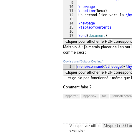
9
10
\newpage
11
\section
{
Deux
}
12
Un second lien vers la 
\hy
13
14
\newpage
15
\tableofcontents
16
17
\end
{
document
}
Cliquer pour afficher le PDF correspon
Mais voilà : j'aimerais placer ce lien s
comme ceci :
Ouvrir dans l'éditeur Overleaf
1
\renewcommand
{
\thepage
}
{
\hy
Cliquer pour afficher le PDF correspon
... et ça n'a pas fonctionné : même qu
Comment faire ?
hyperref
hyperlink
toc
tableofconten
Vous pouvez utiliser
\hyperlink{to
exemple)