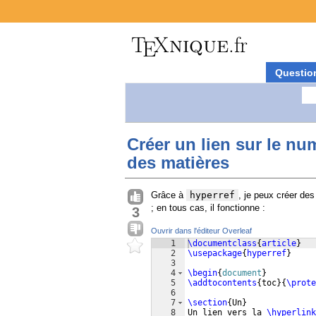
Questio
Créer un lien sur le nu
des matières
Grâce à
hyperref
, je peux créer des
; en tous cas, il fonctionne :
3
Ouvrir dans l'éditeur Overleaf
1
\documentclass
{
article
}
2
\usepackage
{
hyperref
}
3
4
\begin
{
document
}
5
\addtocontents
{
toc
}
{
\prote
6
7
\section
{
Un
}
8
Un lien vers la 
\hyperlink