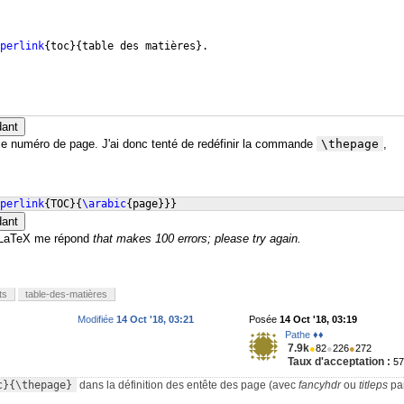
perlink
{
toc
}
{
table des matières
}
.
dant
ur le numéro de page. J'ai donc tenté de redéfinir la commande
\thepage
,
perlink
{
TOC
}
{
\arabic
{
page
}}}
dant
e LaTeX me répond
that makes 100 errors; please try again.
ts
table-des-matières
Modifiée
14 Oct '18, 03:21
Posée
14 Oct '18, 03:19
Pathe ♦♦
7.9k
●
82
●
226
●
272
Taux d'acceptation :
5
c}{\thepage}
dans la définition des entête des page (avec
fancyhdr
ou
titleps
pa