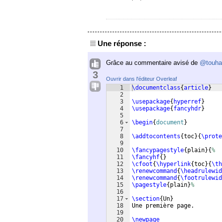
Une réponse :
Grâce au commentaire avisé de
@touha
3
Ouvrir dans l'éditeur Overleaf
1
\documentclass
{
article
}
2
3
\usepackage
{
hyperref
}
4
\usepackage
{
fancyhdr
}
5
6
\begin
{
document
}
7
8
\addtocontents
{
toc
}
{
\prote
9
10
\fancypagestyle
{
plain
}
{
%
11
\fancyhf
{
}
12
\cfoot
{
\hyperlink
{
toc
}
{
\th
13
\renewcommand
{
\headrulewid
14
\renewcommand
{
\footrulewid
15
\pagestyle
{
plain
}
%
16
17
\section
{
Un
}
18
Une première page.
19
20
\newpage