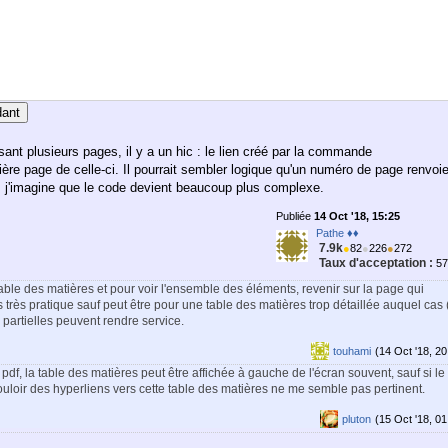
dant
sant plusieurs pages, il y a un hic : le lien créé par la commande
ère page de celle-ci. Il pourrait sembler logique qu'un numéro de page renvoi
ais j'imagine que le code devient beaucoup plus complexe.
Publiée
14 Oct '18, 15:25
Pathe ♦♦
7.9k
●
82
●
226
●
272
Taux d'acceptation :
5
able des matières et pour voir l'ensemble des éléments, revenir sur la page qui
 très pratique sauf peut être pour une table des matières trop détaillée auquel cas 
 partielles peuvent rendre service.
touhami
(14 Oct '18, 20
df, la table des matières peut être affichée à gauche de l'écran souvent, sauf si le
uloir des hyperliens vers cette table des matières ne me semble pas pertinent.
pluton
(15 Oct '18, 01