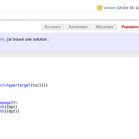
touhami
(14 Oct '18, 11
En cours
Anciennes
Récentes
Populaire
mi
, j'ai trouvé une solution :
ct\hypertarget
{
toc
}
{
}}
epage
}}
%
th
}
{
0pt
}
th
}
{
0pt
}}