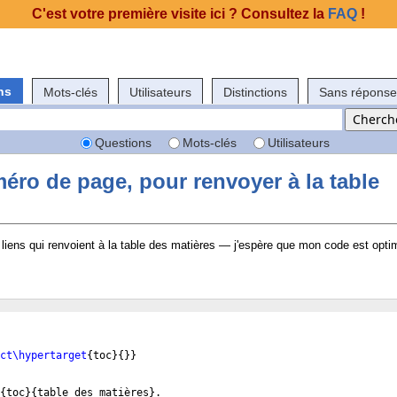
C'est votre première visite ici ? Consultez la
FAQ
!
ns
Mots-clés
Utilisateurs
Distinctions
Sans réponse
Questions
Mots-clés
Utilisateurs
méro de page, pour renvoyer à la table
 liens qui renvoient à la table des matières — j'espère que mon code est opti
ct\hypertarget
{
toc
}
{
}}
{
toc
}
{
table des matières
}
.