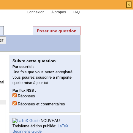
×
Connexion
À propos
FAQ
Poser une question
Suivre cette question
Par courriel :
Une fois que vous serez enregistré,
vous pourrez souscrire à n'importe
mal
quelle mise à jour ici
Par flux RSS :
Réponses
Réponses et commentaires
NOUVEAU :
Troisième édition publiée:
LaTeX
Beginner's Guide