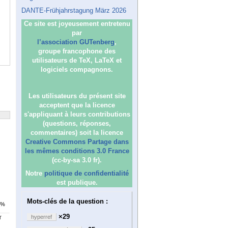
DANTE-Frühjahrstagung März 2026
Ce site est joyeusement entretenu
par
l’association GUTenberg
,
groupe francophone des
utilisateurs de TeX, LaTeX et
logiciels compagnons.
Les utilisateurs du présent site
acceptent que la licence
s'appliquant à leurs contributions
(questions, réponses,
commentaires) soit la licence
Creative Commons Partage dans
les mêmes conditions 3.0 France
(cc-by-sa 3.0 fr).
Notre
politique de confidentialité
est publique.
Mots-clés de la question :
7%
×29
r
hyperref