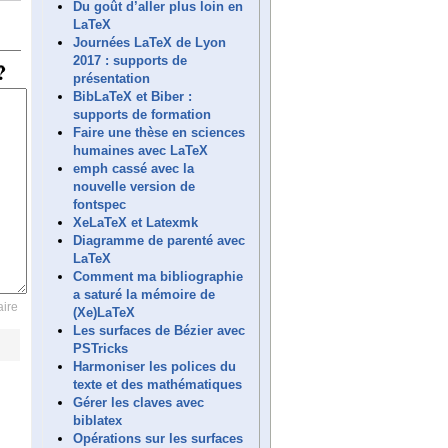
Du goût d’aller plus loin en
LaTeX
Journées LaTeX de Lyon
2017 : supports de
présentation
BibLaTeX et Biber :
supports de formation
Faire une thèse en sciences
humaines avec LaTeX
emph cassé avec la
nouvelle version de
fontspec
XeLaTeX et Latexmk
Diagramme de parenté avec
LaTeX
Comment ma bibliographie
a saturé la mémoire de
ire
(Xe)LaTeX
Les surfaces de Bézier avec
PSTricks
Harmoniser les polices du
texte et des mathématiques
Gérer les claves avec
biblatex
Opérations sur les surfaces