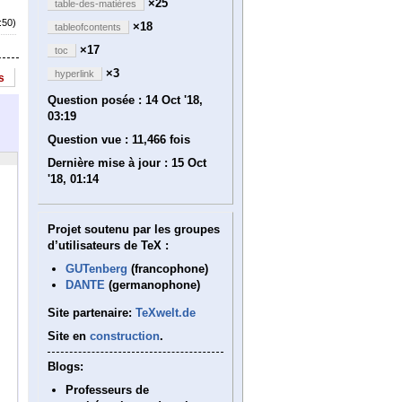
×25
table-des-matières
:50)
×18
tableofcontents
×17
toc
×3
hyperlink
s
Question posée :
14 Oct '18,
03:19
Question vue :
11,466 fois
Dernière mise à jour :
15 Oct
'18, 01:14
Projet soutenu par les groupes
d’utilisateurs de TeX :
GUTenberg
(francophone)
DANTE
(germanophone)
Site partenaire:
TeXwelt.de
Site en
construction
.
Blogs:
Professeurs de