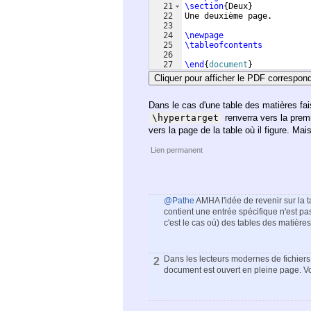
21
\section
{
Deux
}
22
Une deuxième page.
23
24
\newpage
25
\tableofcontents
26
27
\end
{
document
}
Cliquer pour afficher le PDF correspon
Dans le cas d'une table des matières fai
\hypertarget
renverra vers la premi
vers la page de la table où il figure. M
Lien permanent
@Pathe
AMHA l'idée de revenir sur la t
contient une entrée spécifique n'est pas
c'est le cas où) des tables des matières
Dans les lecteurs modernes de fichiers p
2
document est ouvert en pleine page. Vo