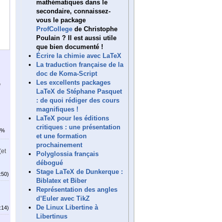
mathématiques dans le
secondaire, connaissez-
vous le package
ProfCollege
de Christophe
Poulain ? Il est aussi utile
que bien documenté !
Écrire la chimie avec LaTeX
La traduction française de la
doc de Koma-Script
Les excellents packages
e
LaTeX de Stéphane Pasquet
: de quoi rédiger des cours
magnifiques !
LaTeX pour les éditions
critiques : une présentation
7%
et une formation
prochainement
(et
Polyglossia français
débogué
Stage LaTeX de Dunkerque :
:50)
Biblatex et Biber
Représentation des angles
d’Euler avec TikZ
De Linux Libertine à
:14)
Libertinus