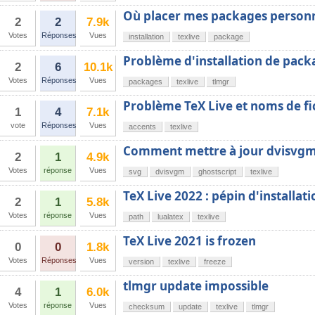
Où placer mes packages personn
2
2
7.9k
Votes
Réponses
Vues
installation
texlive
package
Problème d'installation de packa
2
6
10.1k
Votes
Réponses
Vues
packages
texlive
tlmgr
Problème TeX Live et noms de fi
1
4
7.1k
vote
Réponses
Vues
accents
texlive
Comment mettre à jour dvisvgm
2
1
4.9k
Votes
réponse
Vues
svg
dvisvgm
ghostscript
texlive
TeX Live 2022 : pépin d'installati
2
1
5.8k
Votes
réponse
Vues
path
lualatex
texlive
TeX Live 2021 is frozen
0
0
1.8k
Votes
Réponses
Vues
version
texlive
freeze
tlmgr update impossible
4
1
6.0k
Votes
réponse
Vues
checksum
update
texlive
tlmgr