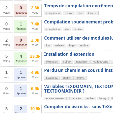
Temps de compilation extrême
2
0
2.6k
Votes
Réponses
Vues
compilation
texlive
mac
lenteur
Compilation soudainement pro
0
1
7.4k
Votes
réponse
Vues
compilation
kile
texlive
Comment utiliser des modules lu
2
0
2.0k
Votes
Réponses
Vues
lua
lualatex
https
texlive
Installation d'extension
5
4
23.3k
Votes
Réponses
Vues
extension
coffee
installation
coffeestains
Perdu un chemin en cours d'insta
1
1
4.9k
vote
réponse
Vues
kpathsea
chemin
texlive
Variables TEXDOMAIN, TEXTDO
0
1
6.9k
TEXTDOMAINDIR ?
Votes
réponse
Vues
environnement
kpathsea
texlive
file.sty
l
Compiler du pstricks : sous Te
3
2
10.9k