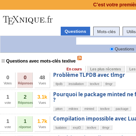
C'est votre premièr
Questions
Mots-clés
Utili
Questions
Questions avec mots-clés texlive
En cours
Les plus récentes
Les
Problème TLPDB avec tlmgr
0
0
48
Votes
Réponses
Vues
tlpdb
installation
texlive
tlmgr
Pourquoi le package minted ne 
1
2
3.1k
?
vote
Réponses
Vues
piton
miktex
minted
texlive
package
Compilation impossible avec Lu
1
1
1.7k
vote
réponse
Vues
lualatex
expl3
texlive
tlmgr