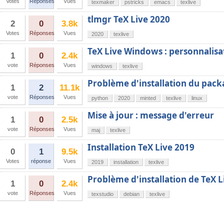
Votes
Réponses
Vues
texmaker
pstricks
emacs
texlive
tlmgr TeX Live 2020
2
0
3.8k
Votes
Réponses
Vues
2020
texlive
TeX Live Windows : personnalisa
1
0
2.4k
vote
Réponses
Vues
windows
texlive
Problème d'installation du pack
1
2
11.1k
vote
Réponses
Vues
python
2020
minted
texlive
linux
Mise à jour : message d'erreur
1
0
2.5k
vote
Réponses
Vues
maj
texlive
Installation TeX Live 2019
0
1
9.5k
Votes
réponse
Vues
2019
installation
texlive
Problème d'installation de TeX L
1
0
2.4k
vote
Réponses
Vues
texstudio
debian
texlive