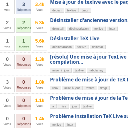
Mise à jour de texlive avec le pa
1
3
3.4k
vote
Réponses
Vues
debian
texlive
tlmgr
Désinstaller d'anciennes version
2
2
5.3k
Votes
Réponses
Vues
deinstall
désinstallation
texlive
linux
Désinstaller TeX Live
1
1
5.6k
vote
réponse
Vues
désinstallation
texlive
deinstall
[résolu] Une mise à jour TexLive
0
0
1.3k
compilation…
Votes
Réponses
Vues
mise_à_jour
texlive
tabularray
Problème de mise à jour de TeX 
3
0
1.8k
Votes
Réponses
Vues
linux
mise-à-jour
texlive
tlmgr
Problème de mise à jour de la Te
0
0
1.1k
Votes
Réponses
Vues
a
mise
jour
texlive
Problème installation TeX Live s
0
0
1.4k
Votes
Réponses
Vues
texlive
linux