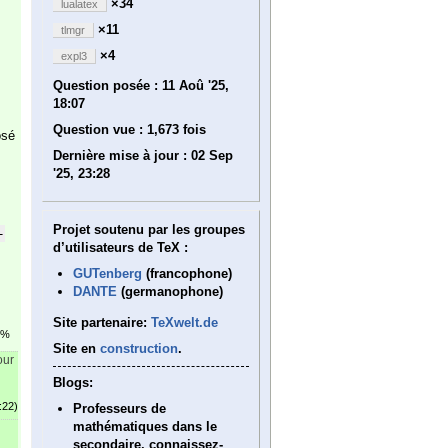
×34
lualatex
×11
tlmgr
×4
expl3
Question posée :
11 Aoû '25,
18:07
Question vue :
1,673 fois
osé
Dernière mise à jour :
02 Sep
'25, 23:28
Projet soutenu par les groupes
-
d’utilisateurs de TeX :
GUTenberg
(francophone)
DANTE
(germanophone)
Site partenaire:
TeXwelt.de
7%
Site en
construction
.
our
Blogs:
:22)
Professeurs de
mathématiques dans le
secondaire, connaissez-