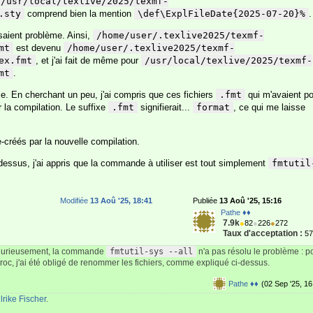
/usr/local/texlive/2025/texmf-
.sty
comprend bien la mention
\def\ExplFileDate{2025-07-20}%
.
osaient problème. Ainsi,
/home/user/.texlive2025/texmf-
mt
est devenu
/home/user/.texlive2025/texmf-
ex.fmt
, et j'ai fait de même pour
/usr/local/texlive/2025/texmf-
mt
.
e. En cherchant un peu, j'ai compris que ces fichiers
.fmt
qui m'avaient p
r la compilation. Le suffixe
.fmt
signifierait...
format
, ce qui me laisse
e-créés par la nouvelle compilation.
dessus, j'ai appris que la commande à utiliser est tout simplement
fmtutil
Modifiée
13 Aoû '25, 18:41
Publiée
13 Aoû '25, 15:16
Pathe ♦♦
7.9k
●
82
●
226
●
272
Taux d'acceptation :
5
 Curieusement, la commande
fmtutil-sys --all
n'a pas résolu le problème : p
roc, j'ai été obligé de renommer les fichiers, comme expliqué ci-dessus.
Pathe ♦♦
(02 Sep '25, 16
rike Fischer
.