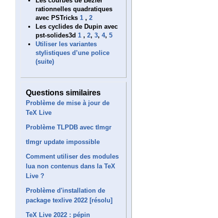
Les courbes de Bézier
rationnelles quadratiques
avec PSTricks
1
,
2
Les cyclides de Dupin avec
pst-solides3d
1
,
2
,
3
,
4
,
5
Utiliser les variantes
stylistiques d’une police
(suite)
Questions similaires
Problème de mise à jour de
TeX Live
Problème TLPDB avec tlmgr
tlmgr update impossible
Comment utiliser des modules
lua non contenus dans la TeX
Live ?
Problème d'installation de
package texlive 2022 [résolu]
TeX Live 2022 : pépin