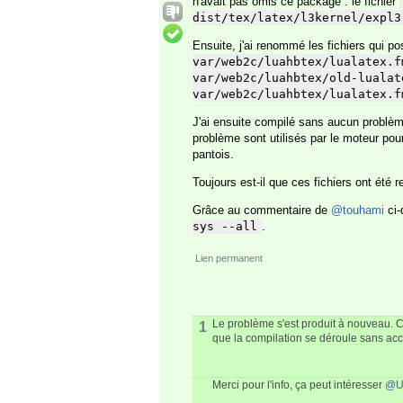
n'avait pas omis ce package : le fichier
dist/tex/latex/l3kernel/expl3
Ensuite, j'ai renommé les fichiers qui p
var/web2c/luahbtex/lualatex.f
var/web2c/luahbtex/old-lualat
var/web2c/luahbtex/lualatex.f
J'ai ensuite compilé sans aucun problèm
problème sont utilisés par le moteur pou
pantois.
Toujours est-il que ces fichiers ont été r
Grâce au commentaire de
@touhami
ci-
sys --all
.
Lien permanent
Le problème s'est produit à nouveau.
1
que la compilation se déroule sans acc
Merci pour l'info, ça peut intéresser
@Ul