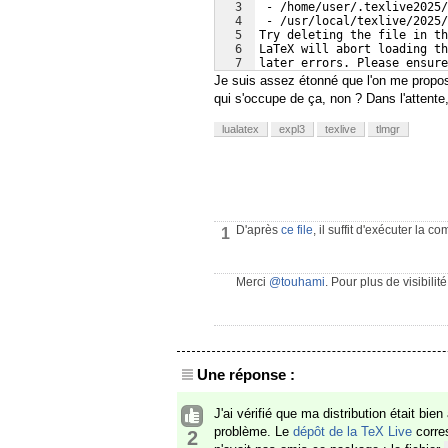
3
 - /home/user/.texlive2025/
4
 - /usr/local/texlive/2025/
5
Try deleting the file in th
6
LaTeX will abort loading th
7
later errors. Please ensure
Je suis assez étonné que l'on me propos
qui s'occupe de ça, non ? Dans l'attente, 
lualatex
expl3
texlive
tlmgr
D'après
ce file
, il suffit d'exécuter la
1
Merci
@touhami
. Pour plus de visibili
Une réponse :
J'ai vérifié que ma distribution était bien
problème. Le
dépôt de la TeX Live
corre
2