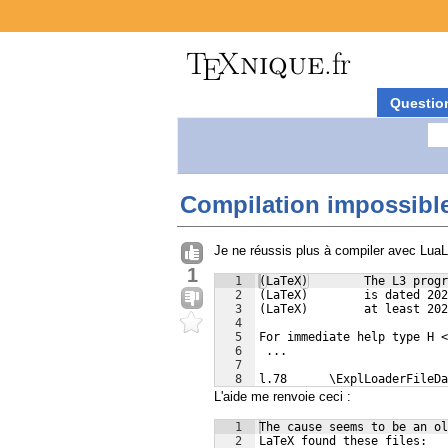
Questio
Compilation impossibl
Je ne réussis plus à compiler avec LuaLa
1
1
(LaTeX)        The L3 progr
2
(LaTeX)        is dated 202
3
(LaTeX)        at least 202
4
5
For immediate help type H <
6
 ...
7
8
l.78      \ExplLoaderFileDa
L'aide me renvoie ceci :
1
The cause seems to be an ol
2
LaTeX found these files: