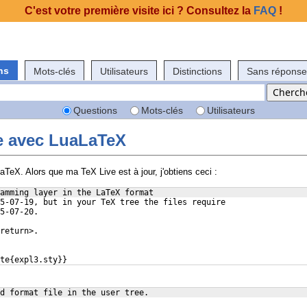
C'est votre première visite ici ? Consultez la
FAQ
!
ns
Mots-clés
Utilisateurs
Distinctions
Sans réponse
Questions
Mots-clés
Utilisateurs
e avec LuaLaTeX
TeX. Alors que ma TeX Live est à jour, j'obtiens ceci :
amming layer in the LaTeX format
5-07-19, but in your TeX tree the files require
5-07-20.
return>.
te{expl3.sty}}
d format file in the user tree.