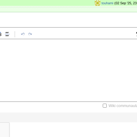
touhami
(02 Sep '25, 23
Wiki communauta