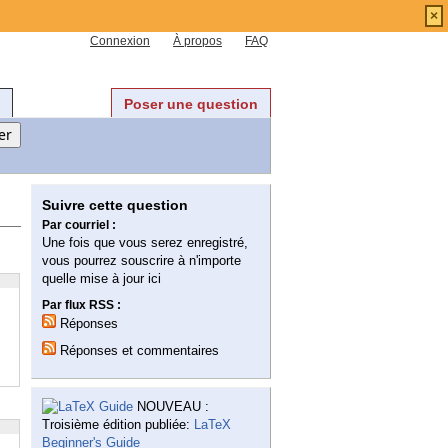
×
Connexion
À propos
FAQ
Poser une question
Suivre cette question
Par courriel :
Une fois que vous serez enregistré,
vous pourrez souscrire à n'importe
quelle mise à jour ici
Par flux RSS :
Réponses
Réponses et commentaires
NOUVEAU :
Troisième édition publiée:
LaTeX
Beginner's Guide