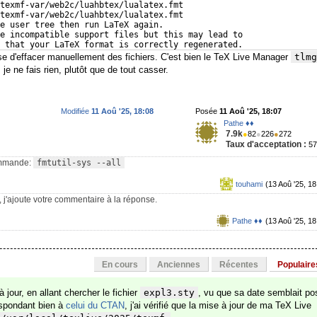
texmf-var/web2c/luahbtex/lualatex.fmt 
texmf-var/web2c/luahbtex/lualatex.fmt 
e user tree then run LaTeX again.
e incompatible support files but this may lead to
 that your LaTeX format is correctly regenerated.
e d'effacer manuellement des fichiers. C'est bien le TeX Live Manager
tlmg
je ne fais rien, plutôt que de tout casser.
Modifiée
11 Aoû '25, 18:08
Posée
11 Aoû '25, 18:07
Pathe ♦♦
7.9k
●
82
●
226
●
272
Taux d'acceptation :
5
 commande:
fmtutil-sys --all
touhami
(13 Aoû '25, 18
té, j'ajoute votre commentaire à la réponse.
Pathe ♦♦
(13 Aoû '25, 18
En cours
Anciennes
Récentes
Populaire
 à jour, en allant chercher le fichier
expl3.sty
, vu que sa date semblait po
spondant bien à
celui du CTAN
, j'ai vérifié que la mise à jour de ma TeX Live