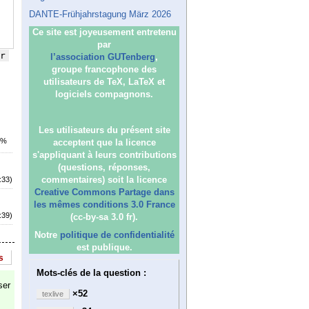
DANTE-Frühjahrstagung März 2026
Ce site est joyeusement entretenu
par
r
l’association GUTenberg
,
groupe francophone des
utilisateurs de TeX, LaTeX et
logiciels compagnons.
Les utilisateurs du présent site
7%
acceptent que la licence
s'appliquant à leurs contributions
(questions, réponses,
commentaires) soit la licence
:33)
Creative Commons Partage dans
les mêmes conditions 3.0 France
:39)
(cc-by-sa 3.0 fr).
Notre
politique de confidentialité
est publique.
s
Mots-clés de la question :
ser
×52
texlive