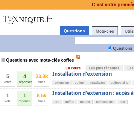
C'est votre premièr
Questions
Mots-clés
Utili
Questions
Questions avec mots-clés coffee
En cours
Les plus récentes
Les
Installation d'extension
5
4
23.3k
Votes
Réponses
Vues
extension
coffee
installation
coffeestains
Installation d'extension : accès
1
1
8.5k
vote
réponse
Vues
pdf
coffee
texdoc
coffeestains
doc