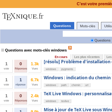
C'est votre premièr
Questions
Mots-clés
Utili
Questions
Questions avec mots-clés windows
En cours
Les plus récentes
Les
[résolu] Problème d'installatio
1
0
1.3k
vote
Réponses
Vues
windows
pygments
Windows : indication du chemin 
1
1
6.7k
vote
réponse
Vues
windows
path
chemin
url
TeX Live Windows : personnalisa
1
0
2.4k
vote
Réponses
Vues
windows
texlive
Mise à jour de TeX Live sous Wi
1
1
9.9k