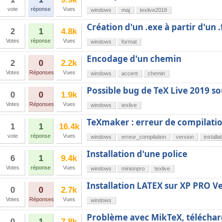
vote
réponse
Vues
windows
maj
texlive2018
Création d'un .exe à partir d'un 
2
1
4.8k
Votes
réponse
Vues
windows
format
Encodage d'un chemin
2
0
2.2k
Votes
Réponses
Vues
windows
accent
chemin
Possible bug de TeX Live 2019 s
0
0
1.9k
Votes
Réponses
Vues
windows
texlive
TeXmaker : erreur de compilati
1
1
16.4k
vote
réponse
Vues
windows
erreur_compilation
version
installa
Installation d'une police
6
1
9.4k
Votes
réponse
Vues
windows
minionpro
texlive
Installation LATEX sur XP PRO Ve
0
0
2.7k
Votes
Réponses
Vues
windows
Problème avec MikTeX, télécha
0
1
7.8k