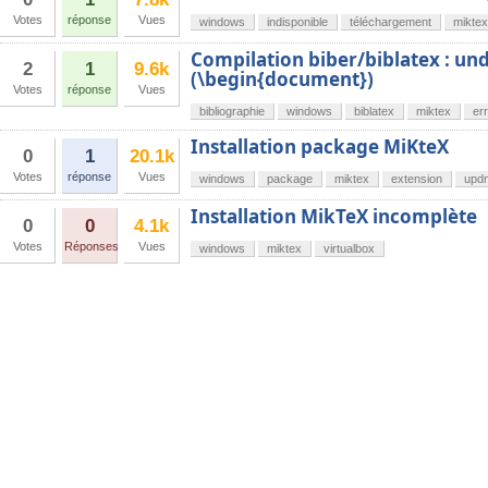
Votes
réponse
Vues
windows
indisponible
téléchargement
miktex
Compilation biber/biblatex : un
2
1
9.6k
(\begin{document})
Votes
réponse
Vues
bibliographie
windows
biblatex
miktex
er
Installation package MiKteX
0
1
20.1k
Votes
réponse
Vues
windows
package
miktex
extension
upd
Installation MikTeX incomplète
0
0
4.1k
Votes
Réponses
Vues
windows
miktex
virtualbox