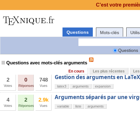
C'est votre premièr
Questions
Mots-clés
Utili
Questions
Questions avec mots-clés arguments
En cours
Les plus récentes
Les
Gestion des arguments en LaTe
2
0
748
Votes
Réponses
Vues
latex3
arguments
expansion
Arguments séparés par une virg
4
2
2.9k
Votes
Réponses
Vues
variable
liste
arguments