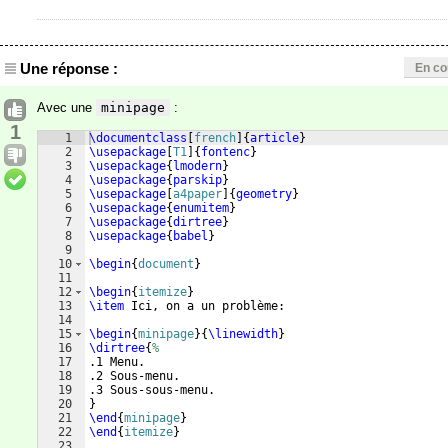
Une réponse :
En co
Avec une
minipage
:
1
1
\documentclass
[
french
]
{
article
}
2
\usepackage
[
T1
]
{
fontenc
}
3
\usepackage
{
lmodern
}
4
\usepackage
{
parskip
}
5
\usepackage
[
a4paper
]
{
geometry
}
6
\usepackage
{
enumitem
}
7
\usepackage
{
dirtree
}
8
\usepackage
{
babel
}
9
10
\begin
{
document
}
11
12
\begin
{
itemize
}
13
\item
 Ici, on a un problème:
14
15
\begin
{
minipage
}
{
\linewidth
}
16
\dirtree
{
%
17
.1 Menu.
18
.2 Sous-menu.
19
.3 Sous-sous-menu.
20
}
21
\end
{
minipage
}
22
\end
{
itemize
}
23