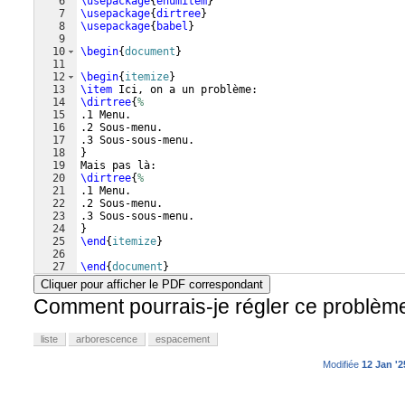
6
\usepackage
{
enumitem
}
7
\usepackage
{
dirtree
}
8
\usepackage
{
babel
}
9
10
\begin
{
document
}
11
12
\begin
{
itemize
}
13
\item
 Ici, on a un problème:
14
\dirtree
{
%
15
.1 Menu.
16
.2 Sous-menu.
17
.3 Sous-sous-menu.
18
}
19
Mais pas là:
20
\dirtree
{
%
21
.1 Menu.
22
.2 Sous-menu.
23
.3 Sous-sous-menu.
24
}
25
\end
{
itemize
}
26
27
\end
{
document
}
Cliquer pour afficher le PDF correspondant
Comment pourrais-je régler ce problèm
liste
arborescence
espacement
Modifiée
12 Jan '2