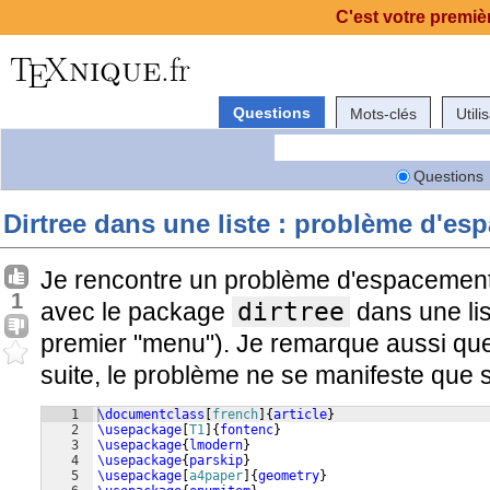
C'est votre premièr
Questions
Mots-clés
Utili
Questions
Dirtree dans une liste : problème d'e
Je rencontre un problème d'espacement 
1
avec le package
dirtree
dans une lis
premier "menu"). Je remarque aussi que 
suite, le problème ne se manifeste que s
1
\documentclass
[
french
]
{
article
}
2
\usepackage
[
T1
]
{
fontenc
}
3
\usepackage
{
lmodern
}
4
\usepackage
{
parskip
}
5
\usepackage
[
a4paper
]
{
geometry
}