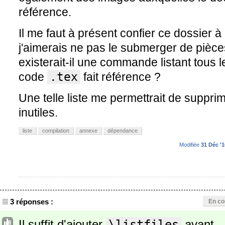
référence.
Il me faut à présent confier ce dossier à
j'aimerais ne pas le submerger de pièces
existerait-il une commande listant tous
code
.tex
fait référence ?
Une telle liste me permettrait de suppri
inutiles.
liste
compilation
annexe
dépendance
Modifiée
31 Déc '1
3 réponses :
En co
Il suffit d'ajouter
\listfiles
avant