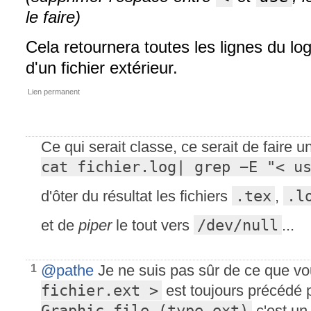
le faire)
Cela retournera toutes les lignes du log 
d'un fichier extérieur.
Lien permanent
Ce qui serait classe, ce serait de faire un
cat fichier.log| grep −E "< u
.tex
.l
d'ôter du résultat les fichiers
,
/dev/null
et de
piper
le tout vers
...
@pathe
Je ne suis pas sûr de ce que v
1
fichier.ext >
est toujours précédé 
Graphic file (type ext)
c'est un