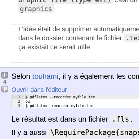
graphics
L'idée était de supprimer automatiquement
.te
dans le dossier contenant le fichier
ça existait ce serait utile.
Selon
touhami
, il y a également les c
4
Ouvrir dans l'éditeur
1
$ pdflatex --recorder myfile.tex
2
ou
3
$ pdflatex -recorder myfile.tex
Le résultat est dans un fichier
.fls
.
Il y a aussi
\RequirePackage{snap