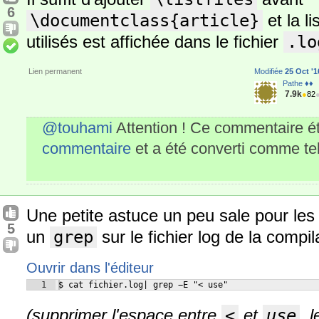
6
\documentclass{article}
et la li
utilisés est affichée dans le fichier
.lo
Lien permanent
Modifiée
25 Oct '1
Pathe ♦♦
7.9k
●
82
@touhami
Attention ! Ce commentaire é
commentaire
et a été converti comme tel
Une petite astuce un peu sale pour les li
5
un
grep
sur le fichier log de la compil
Ouvrir dans l'éditeur
1
$ cat fichier.log| grep −E "< use"
(supprimer l'espace entre
<
et
use
, 