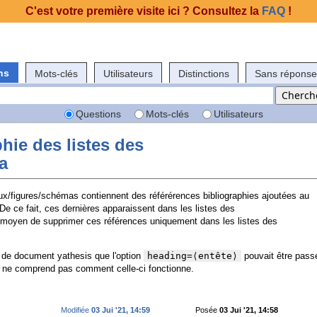
C'est votre première visite ici ? Consultez la
FAQ
!
ns
Mots-clés
Utilisateurs
Distinctions
Sans réponse
Questions
Mots-clés
Utilisateurs
hie des listes des
a
x/figures/schémas contiennent des référérences bibliographies ajoutées au
 De ce fait, ces dernières apparaissent dans les listes des
n moyen de supprimer ces références uniquement dans les listes des
e de document yathesis que l'option
heading=⟨entête⟩
pouvait être pass
e ne comprend pas comment celle-ci fonctionne.
Modifiée
03 Jui '21, 14:59
Posée
03 Jui '21, 14:58