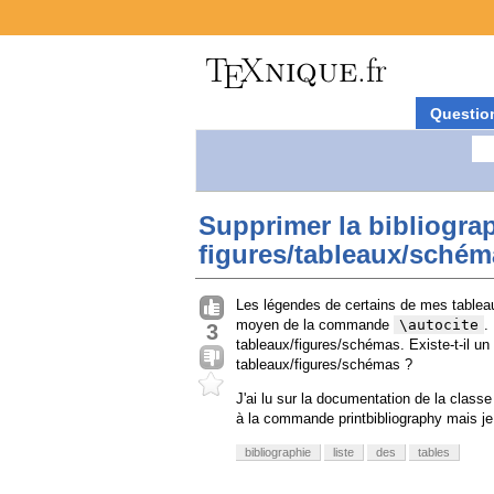
Questio
Supprimer la bibliograp
figures/tableaux/schém
Les légendes de certains de mes tableau
moyen de la commande
\autocite
.
3
tableaux/figures/schémas. Existe-t-il u
tableaux/figures/schémas ?
J'ai lu sur la documentation de la class
à la commande printbibliography mais j
bibliographie
liste
des
tables