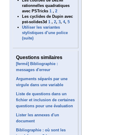
Les courbes de Bézier
rationnelles quadratiques
avec PSTricks
1
,
2
Les cyclides de Dupin avec
pst-solides3d
1
,
2
,
3
,
4
,
5
Utiliser les variantes
stylistiques d’une police
(suite)
Questions similaires
[fermé] Bibliographie :
messages d'erreur
Arguments séparés par une
virgule dans une variable
Liste de questions dans un
fichier et inclusion de certaines
questions pour une évaluation
Lister les annexes d'un
document
Bibliographie : où sont les