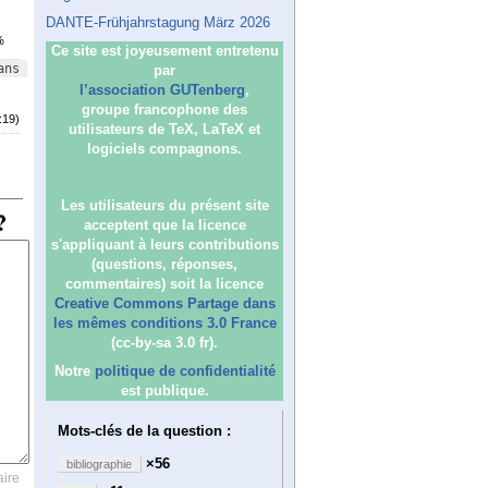
DANTE-Frühjahrstagung März 2026
%
Ce site est joyeusement entretenu
ns 
par
l’association GUTenberg
,
groupe francophone des
:19)
utilisateurs de TeX, LaTeX et
logiciels compagnons.
Les utilisateurs du présent site
acceptent que la licence
s'appliquant à leurs contributions
(questions, réponses,
commentaires) soit la licence
Creative Commons Partage dans
les mêmes conditions 3.0 France
(cc-by-sa 3.0 fr).
Notre
politique de confidentialité
est publique.
Mots-clés de la question :
×56
bibliographie
ire