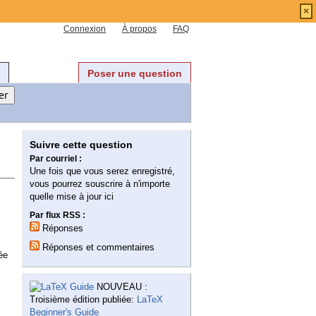
×
Connexion
À propos
FAQ
Poser une question
Suivre cette question
Par courriel :
Une fois que vous serez enregistré,
vous pourrez souscrire à n'importe
quelle mise à jour ici
Par flux RSS :
Réponses
Réponses et commentaires
ée
NOUVEAU :
Troisième édition publiée:
LaTeX
Beginner's Guide