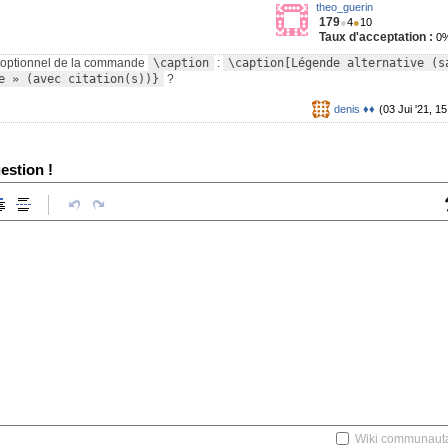
theo_guerin
179
●
4
●
10
Taux d'acceptation :
0
ent optionnel de la commande
\caption
:
\caption[Légende alternative (sa
e » (avec citation(s))}
?
denis ♦♦
(03 Jui '21, 15
estion !
Wiki communauta