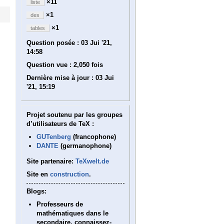
×11
liste
×1
des
×1
tables
Question posée :
03 Jui '21,
14:58
Question vue :
2,050 fois
Dernière mise à jour :
03 Jui
'21, 15:19
Projet soutenu par les groupes
d’utilisateurs de TeX :
GUTenberg
(francophone)
DANTE
(germanophone)
Site partenaire:
TeXwelt.de
Site en
construction
.
Blogs:
Professeurs de
mathématiques dans le
secondaire, connaissez-