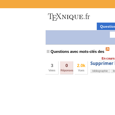
Questio
Questions avec mots-clés des
En cours
Supprimer l
3
0
2.0k
Votes
Réponses
Vues
bibliographie
li