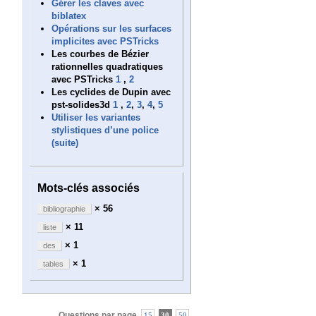
Gérer les claves avec
biblatex
Opérations sur les surfaces
implicites avec PSTricks
Les courbes de Bézier
rationnelles quadratiques
avec PSTricks
1
,
2
Les cyclides de Dupin avec
pst-solides3d
1
,
2
,
3
,
4
,
5
Utiliser les variantes
stylistiques d’une police
(suite)
Mots-clés associés
× 56
bibliographie
× 11
liste
× 1
des
× 1
tables
Questions par page
15
30
50