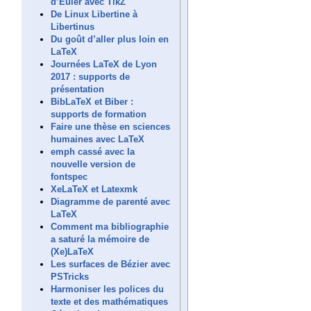
d’Euler avec TikZ
De Linux Libertine à
Libertinus
Du goût d’aller plus loin en
LaTeX
Journées LaTeX de Lyon
2017 : supports de
présentation
BibLaTeX et Biber :
supports de formation
Faire une thèse en sciences
humaines avec LaTeX
emph cassé avec la
nouvelle version de
fontspec
XeLaTeX et Latexmk
Diagramme de parenté avec
LaTeX
Comment ma bibliographie
a saturé la mémoire de
(Xe)LaTeX
Les surfaces de Bézier avec
PSTricks
Harmoniser les polices du
texte et des mathématiques