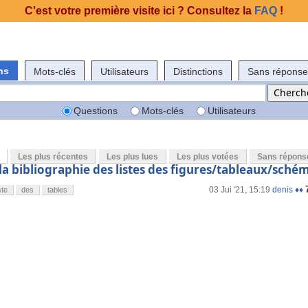
C'est votre première visite ici ? Consultez la
FAQ
!
ns
Mots-clés
Utilisateurs
Distinctions
Sans réponse
Questions
Mots-clés
Utilisateurs
Les plus récentes
Les plus lues
Les plus votées
Sans répons
a bibliographie des listes des figures/tableaux/sché
03 Jui '21, 15:19
denis ♦♦
ste
des
tables