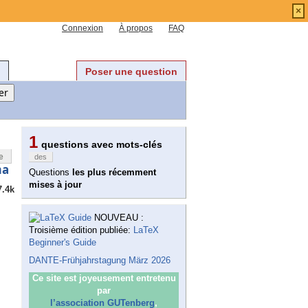
×
Connexion
À propos
FAQ
Poser une question
1
questions avec mots-clés
e
des
ma
Questions
les plus récemment
mises à jour
7.4k
NOUVEAU :
Troisième édition publiée:
LaTeX
Beginner's Guide
DANTE-Frühjahrstagung März 2026
Ce site est joyeusement entretenu
par
l’association GUTenberg
,