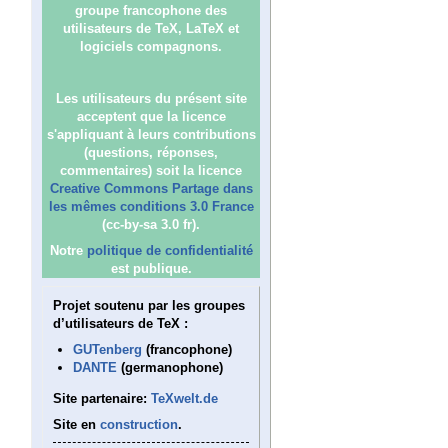
groupe francophone des
utilisateurs de TeX, LaTeX et
logiciels compagnons.
Les utilisateurs du présent site
acceptent que la licence
s'appliquant à leurs contributions
(questions, réponses,
commentaires) soit la licence
Creative Commons Partage dans
les mêmes conditions 3.0 France
(cc-by-sa 3.0 fr).
Notre
politique de confidentialité
est publique.
Projet soutenu par les groupes
d’utilisateurs de TeX :
GUTenberg
(francophone)
DANTE
(germanophone)
Site partenaire:
TeXwelt.de
Site en
construction
.