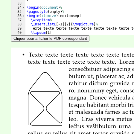
33
34
\begin
{
document
}
%
35
\pagestyle
{
empty
}
%
36
\begin
{
itemize
}
[
noitemsep
]
37
\wrapitem
%
38
\InsertListL
[
-1
]
{
2
}
{
\mypicture
}
%
39
  Texte texte texte texte texte texte texte texte t
40
\lipsum
[
1
]
41
Cliquer pour afficher le PDF correspondant