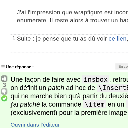
J'ai l'impression que wrapfigure est inco
enumerate. Il reste alors à trouver un hac
Suite : je pense que tu as dû voir
ce lien
1
Une réponse :
En co
Une façon de faire avec
insbox
, retr
3
on définit un
patch
ad hoc de
\Insert
qui ne marche bien qu'à partir du deuxi
j'ai
patché
la commande
\item
en un
(exclusivement) pour la première image (
Ouvrir dans l'éditeur