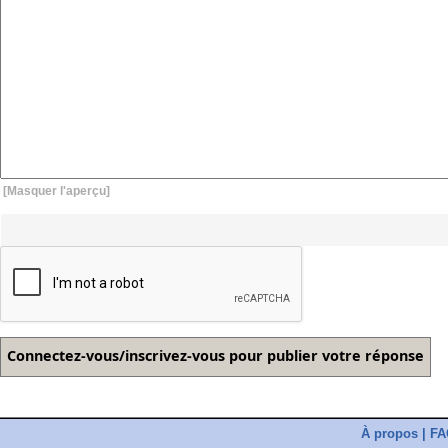
[Masquer l'aperçu]
À propos
|
FA