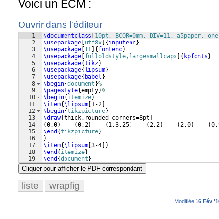
Voici un ECM :
Ouvrir dans l'éditeur
1
\documentclass
[
10pt, BCOR=0mm, DIV=11, a5paper, one
2
\usepackage
[
utf8x
]
{
inputenc
}
3
\usepackage
[
T1
]
{
fontenc
}
4
\usepackage
[
fulloldstyle,largesmallcaps
]
{
kpfonts
}
5
\usepackage
{
tikz
}
6
\usepackage
{
lipsum
}
7
\usepackage
{
babel
}
8
\begin
{
document
}
%
9
\pagestyle
{
empty
}
%
10
\begin
{
itemize
}
11
\item
{
\lipsum
[
1-2
]
12
\begin
{
tikzpicture
}
13
\draw
[
thick,rounded corners=8pt
]
14
(
0,0
)
 -- 
(
0,2
)
 -- 
(
1,3.25
)
 -- 
(
2,2
)
 -- 
(
2,0
)
 -- 
(
0.
15
\end
{
tikzpicture
}
16
}
17
\item
{
\lipsum
[
3-4
]}
18
\end
{
itemize
}
19
\end
{
document
}
Cliquer pour afficher le PDF correspondant
liste
wrapfig
Modifiée
16 Fév '1