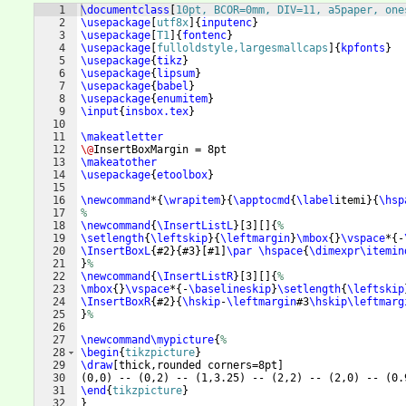
1
\documentclass
[
10pt, BCOR=0mm, DIV=11, a5paper, one
2
\usepackage
[
utf8x
]
{
inputenc
}
3
\usepackage
[
T1
]
{
fontenc
}
4
\usepackage
[
fulloldstyle,largesmallcaps
]
{
kpfonts
}
5
\usepackage
{
tikz
}
6
\usepackage
{
lipsum
}
7
\usepackage
{
babel
}
8
\usepackage
{
enumitem
}
9
\input
{
insbox.tex
}
10
11
\makeatletter
12
\@
InsertBoxMargin = 8pt
13
\makeatother
14
\usepackage
{
etoolbox
}
15
16
\newcommand
*
{
\wrapitem
}
{
\apptocmd
{
\label
itemi
}
{
\hsp
17
%
18
\newcommand
{
\InsertListL
}
[
3
]
[
]
{
%
19
\setlength
{
\leftskip
}
{
\leftmargin
}
\mbox
{
}
\vspace
*
{
-
20
\InsertBoxL
{
#2
}
{
#3
}
[
#1
]
\par
\hspace
{
\dimexpr\itemin
21
}
%
22
\newcommand
{
\InsertListR
}
[
3
]
[
]
{
%
23
\mbox
{
}
\vspace
*
{
-
\baselineskip
}
\setlength
{
\leftskip
24
\InsertBoxR
{
#2
}
{
\hskip
-
\leftmargin
#3
\hskip\leftmarg
25
}
%
26
27
\newcommand\mypicture
{
%
28
\begin
{
tikzpicture
}
29
\draw
[
thick,rounded corners=8pt
]
30
(
0,0
)
 -- 
(
0,2
)
 -- 
(
1,3.25
)
 -- 
(
2,2
)
 -- 
(
2,0
)
 -- 
(
0.
31
\end
{
tikzpicture
}
32
}