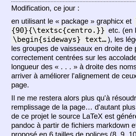
Modification, ce jour :
en utilisant le « package » graphicx et
{90}{\textsc{centro.}}
etc. (en 
\begin{sideways} text…
), les lé
les groupes de vaisseaux en droite de
correctement centrées sur les accolade
longueur des « . . . » à droite des nom
arriver à améliorer l'alignement de ceux
page.
Il ne me restera alors plus qu'à résou
remplissage de la page… d'autant plus 
de ce projet le source LaTeX est génér
pandoc à partir de fichiers markdown et
proposé en 6 tailles de polices (8, 9, 1