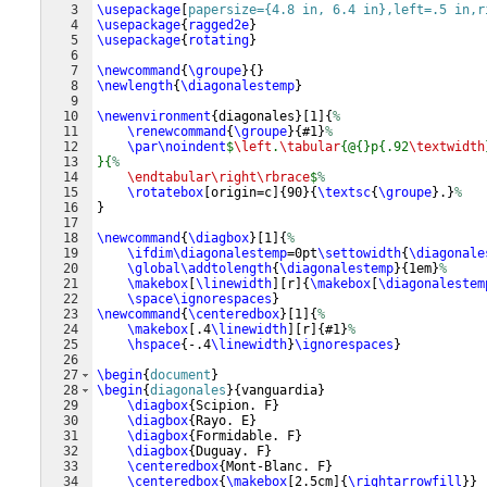
3
\usepackage
[
papersize={4.8 in, 6.4 in},left=.5 in,r
4
\usepackage
{
ragged2e
}
5
\usepackage
{
rotating
}
6
7
\newcommand
{
\groupe
}
{
}
8
\newlength
{
\diagonalestemp
}
9
10
\newenvironment
{
diagonales
}
[
1
]
{
%
11
\renewcommand
{
\groupe
}
{
#1
}
%
12
\par\noindent
$
\left
.
\tabular
{@{}p{.92
\textwidth
13
}{
%
14
\endtabular\right\rbrace
$
%
15
\rotatebox
[
origin=c
]
{
90
}
{
\textsc
{
\groupe
}
.
}
%
16
}
17
18
\newcommand
{
\diagbox
}
[
1
]
{
%
19
\ifdim\diagonalestemp
=0pt
\settowidth
{
\diagonale
20
\global\addtolength
{
\diagonalestemp
}
{
1em
}
%
21
\makebox
[
\linewidth
]
[
r
]
{
\makebox
[
\diagonalestem
22
\space\ignorespaces
}
23
\newcommand
{
\centeredbox
}
[
1
]
{
%
24
\makebox
[
.4
\linewidth
]
[
r
]
{
#1
}
%
25
\hspace
{
-.4
\linewidth
}
\ignorespaces
}
26
27
\begin
{
document
}
28
\begin
{
diagonales
}
{
vanguardia
}
29
\diagbox
{
Scipion. F
}
30
\diagbox
{
Rayo. E
}
31
\diagbox
{
Formidable. F
}
32
\diagbox
{
Duguay. F
}
33
\centeredbox
{
Mont-Blanc. F
}
34
\centeredbox
{
\makebox
[
2.5cm
]
{
\rightarrowfill
}}