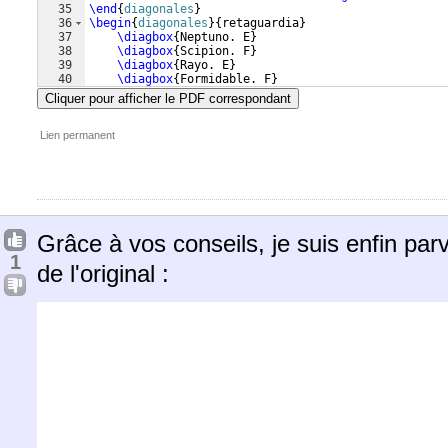
35
\end
{
diagonales
}
36
\begin
{
diagonales
}
{
retaguardia
}
37
\diagbox
{
Neptuno. E
}
38
\diagbox
{
Scipion. F
}
39
\diagbox
{
Rayo. E
}
40
\diagbox
{
Formidable. F
}
41
\diagbox
{
Duguay. F
}
Cliquer pour afficher le PDF correspondant
Lien permanent
Grâce à vos conseils, je suis enfin par
1
de l'original :