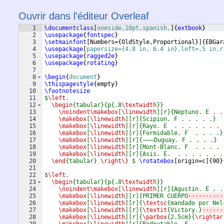
Ouvrir dans l'éditeur Overleaf
1
\documentclass
[
oneside,10pt,spanish,
]
{
extbook
}
2
\usepackage
{
fontspec
}
3
\setmainfont
[
Numbers=
{
OldStyle,Proportional
}]
{
EBGar
4
\usepackage
[
papersize={4.8 in, 6.4 in},left=.5 in,r
5
\usepackage
{
ragged2e
}
6
\usepackage
{
rotating
}
7
8
\begin
{
document
}
9
\thispagestyle
{
empty
}
10
\footnotesize
11
$
\left
.
12
\begin
{tabular}{p{.8
\textwidth
}}
13
\noindent\makebox
[
\linewidth
][r]{Neptuno. E . .
14
\makebox
[
\linewidth
][r]{Scipion. F . . . . .} 
15
\makebox
[
\linewidth
][r]{Rayo. E  . . . . . . . 
16
\makebox
[
\linewidth
][r]{Formidable. F  . . . .}
17
\makebox
[
\linewidth
][r]{⸺Duguay. F . . . .}
18
\makebox
[
\linewidth
][r]{Mont-Blanc. F  . . . . 
19
\makebox
[
\linewidth
][r]{Asis. E.  . . . . . . .
20
\end
{tabular} 
\right\}
 $
\rotatebox
[
origin=c
]
{
90
}
21
22
$
\left
.
23
\begin
{tabular}{p{.8
\textwidth
}}
24
\noindent\makebox
[
\linewidth
][r]{Agustín. E . .
25
\makebox
[
\linewidth
][r]{PRIMER CUERPO
··········
26
\makebox
[
\linewidth
][r]{
\textsc
{mandado por Nel
27
\makebox
[
\linewidth
][r]{
\textit
{Victory.}
······
28
\makebox
[
\linewidth
][r]{
\parbox
{2.5cm}{
\rightar