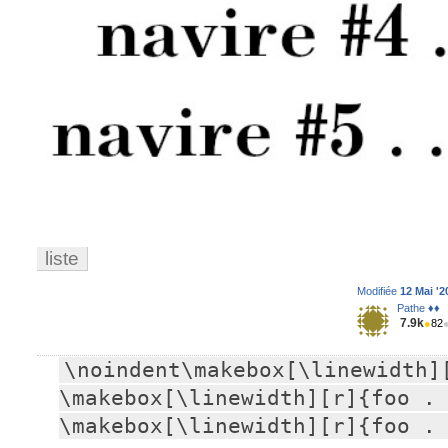
liste
Modifiée
12 Mai '2
Pathe ♦♦
7.9k
●
82
\noindent\makebox[\linewidth][
\makebox[\linewidth][r]{foo . 
\makebox[\linewidth][r]{foo .