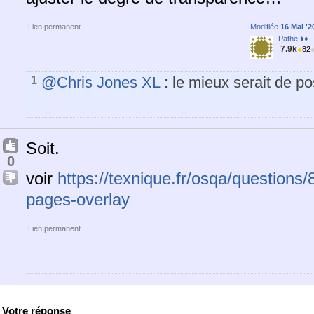
Lien permanent
Modifiée
16 Mai '2
Pathe ♦♦
7.9k
●
82
@Chris Jones XL
: le mieux serait de po
1
Soit.
0
voir
https://texnique.fr/osqa/questions
pages-overlay
Lien permanent
Votre réponse