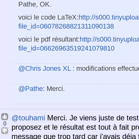
Pathe, OK.
voici le code LaTeX:
http://s000.tinyuplo
file_id=06078268821311090138
voici le pdf résultant:
http://s000.tinyupl
file_id=06626963519241079810
@Chris Jones XL
: modifications effectu
@Pathe
: Merci.
@touhami
Merci. Je viens juste de tes
0
proposez et le résultat est tout à fait p
message que trop tard car j'avais déja