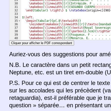
29
\makebox
[
\linewidth
][r]{Redoutable. F  . . . . 
30
\makebox
[
\linewidth
][r]{Intrépide. F . . . . . 
31
\makebox
[
\linewidth
][r]{SEGUNDO CUERPO
·········
32
\end
{tabular} 
\right\}
 $
\rotatebox
[
origin=c
]
{
90
}
33
34
$
\left
.
35
\begin
{tabular}{p{.8
\textwidth
}}
36
\noindent\makebox
[
\linewidth
][r]{
\textsc
{mandad
37
\makebox
[
\linewidth
][r]{
\textit
{Royal Sovereign
38
\makebox
[
\linewidth
][r]{
\parbox
{2.5cm}{
\rightar
39
\makebox
[
\linewidth
][r]{Fougueux. F . . . . . .
40
\makebox
[
\linewidth
][r]{Monarca. E. . . . . . .
41
\makebox
[
\linewidth
][r]{Plutón. F . . . . . . .
Cliquer pour afficher le PDF correspondant
Auriez-vous des suggestions pour amél
N.B. Le caractère dans un petit rectan
Neptune, etc. est un tiret em-double (
P.S. Pour ce qui est de centrer le texte
sur les accolades qui les précèdent (va
retaguardia), est-il préférable que je t
question » séparée… en présentant u