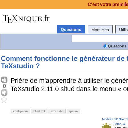
C'est votre premièr
Questions
Mots-clés
Utili
Questions
Comment fonctionne le générateur de t
TeXstudio ?
Prière de m'apprendre à utiliser le génér
0
TeXstudio 2.11.0 situé dans le menu « ou
kantlipsum
blindtext
texstudio
lipsum
Modifiée
12 Nov '1
Pathe ♦♦