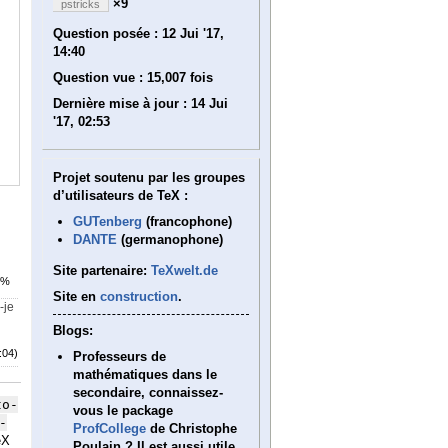
×9
pstricks
Question posée :
12 Jui '17,
14:40
Question vue :
15,007 fois
Dernière mise à jour :
14 Jui
'17, 02:53
Projet soutenu par les groupes
d’utilisateurs de TeX :
GUTenberg
(francophone)
DANTE
(germanophone)
Site partenaire:
TeXwelt.de
4%
Site en
construction
.
-je
Blogs:
:04)
Professeurs de
mathématiques dans le
secondaire, connaissez-
to-
vous le package
-
ProfCollege
de Christophe
eX
Poulain ? Il est aussi utile