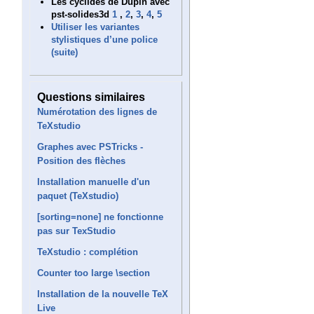
Les cyclides de Dupin avec
pst-solides3d
1
,
2
,
3
,
4
,
5
Utiliser les variantes
stylistiques d’une police
(suite)
Questions similaires
Numérotation des lignes de
TeXstudio
Graphes avec PSTricks -
Position des flèches
Installation manuelle d'un
paquet (TeXstudio)
[sorting=none] ne fonctionne
pas sur TexStudio
TeXstudio : complétion
Counter too large \section
Installation de la nouvelle TeX
Live