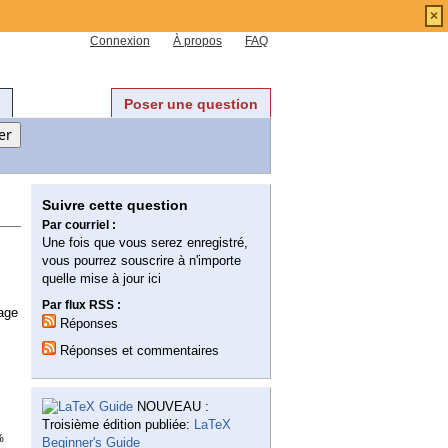
×
Connexion
À propos
FAQ
Poser une question
Suivre cette question
Par courriel :
Une fois que vous serez enregistré,
vous pourrez souscrire à n'importe
quelle mise à jour ici
Par flux RSS :
mage
Réponses
Réponses et commentaires
NOUVEAU :
Troisième édition publiée:
LaTeX
%
Beginner's Guide