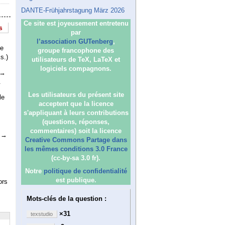
DANTE-Frühjahrstagung März 2026
Ce site est joyeusement entretenu
s
par
l’association GUTenberg
,
e
groupe francophone des
s.)
utilisateurs de TeX, LaTeX et
logiciels compagnons.
 →
.
Les utilisateurs du présent site
le
acceptent que la licence
s'appliquant à leurs contributions
(questions, réponses,
commentaires) soit la licence
s →
Creative Commons Partage dans
les mêmes conditions 3.0 France
(cc-by-sa 3.0 fr).
Notre
politique de confidentialité
est publique.
ors
Mots-clés de la question :
×31
texstudio