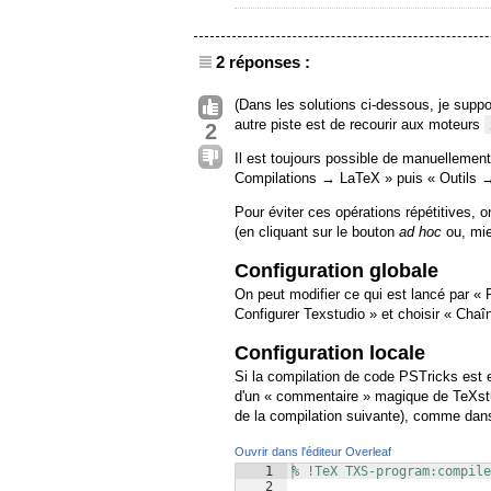
2 réponses :
(Dans les solutions ci-dessous, je supp
autre piste est de recourir aux moteurs
2
Il est toujours possible de manuellement
Compilations → LaTeX » puis « Outils
Pour éviter ces opérations répétitives, 
(en cliquant sur le bouton
ad hoc
ou, mie
Configuration globale
On peut modifier ce qui est lancé par « 
Configurer Texstudio » et choisir « Cha
Configuration locale
Si la compilation de code PSTricks est e
d'un « commentaire » magique de TeXstu
de la compilation suivante), comme dans
Ouvrir dans l'éditeur Overleaf
1
% !TeX TXS-program:compile
2