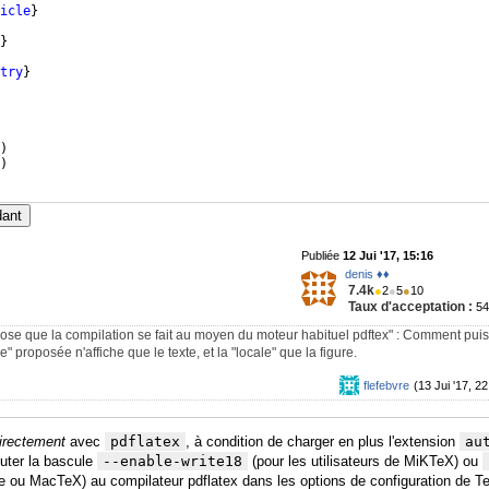
icle
}
}
try
}
)
)
dant
Publiée
12 Jui '17, 15:16
denis ♦♦
7.4k
●
2
●
5
●
10
Taux d'acceptation :
5
pose que la compilation se fait au moyen du moteur habituel pdftex" : Comment puis
" proposée n'affiche que le texte, et la "locale" que la figure.
flefebvre
(13 Jui '17, 22
irectement
avec
pdflatex
, à condition de charger en plus l'extension
au
jouter la bascule
--enable-write18
(pour les utilisateurs de MiKTeX) ou
 ou MacTeX) au compilateur pdflatex dans les options de configuration de T