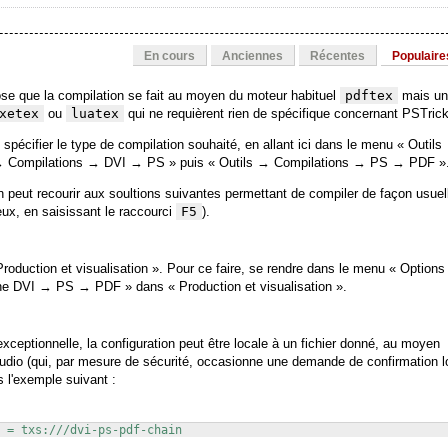
En cours
Anciennes
Récentes
Populaire
ose que la compilation se fait au moyen du moteur habituel
pdftex
mais un
xetex
ou
luatex
qui ne requièrent rien de spécifique concernant PSTrick
 spécifier le type de compilation souhaité, en allant ici dans le menu « Outils
 → Compilations → DVI → PS » puis « Outils → Compilations → PS → PDF »
on peut recourir aux soultions suivantes permettant de compiler de façon usuel
ux, en saisissant le raccourci
F5
).
Production et visualisation ». Pour ce faire, se rendre dans le menu « Option
îne DVI → PS → PDF » dans « Production et visualisation ».
xceptionnelle, la configuration peut être locale à un fichier donné, au moyen
dio (qui, par mesure de sécurité, occasionne une demande de confirmation l
 l'exemple suivant :
 = txs:///dvi-ps-pdf-chain