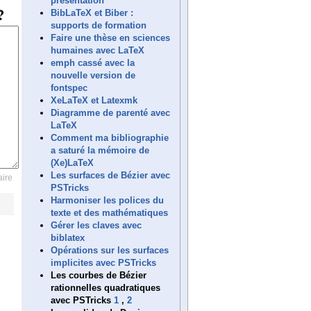
présentation
BibLaTeX et Biber :
supports de formation
Faire une thèse en sciences
humaines avec LaTeX
emph cassé avec la
nouvelle version de
fontspec
XeLaTeX et Latexmk
Diagramme de parenté avec
LaTeX
Comment ma bibliographie
a saturé la mémoire de
(Xe)LaTeX
Les surfaces de Bézier avec
ire
PSTricks
Harmoniser les polices du
texte et des mathématiques
Gérer les claves avec
biblatex
Opérations sur les surfaces
implicites avec PSTricks
Les courbes de Bézier
rationnelles quadratiques
avec PSTricks
1
,
2