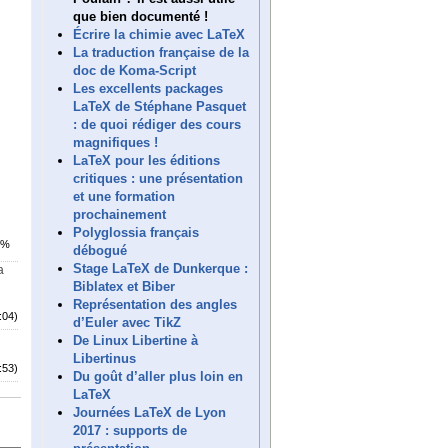
que bien documenté !
Écrire la chimie avec LaTeX
La traduction française de la
doc de Koma-Script
Les excellents packages
LaTeX de Stéphane Pasquet
: de quoi rédiger des cours
magnifiques !
LaTeX pour les éditions
critiques : une présentation
et une formation
prochainement
Polyglossia français
5%
débogué
Stage LaTeX de Dunkerque :
a
Biblatex et Biber
Représentation des angles
:04)
d’Euler avec TikZ
De Linux Libertine à
Libertinus
:53)
Du goût d’aller plus loin en
LaTeX
Journées LaTeX de Lyon
2017 : supports de