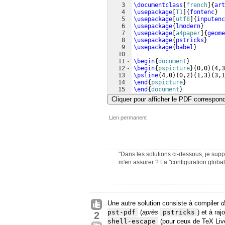
3
\documentclass
[
french
]
{
art
4
\usepackage
[
T1
]
{
fontenc
}
5
\usepackage
[
utf8
]
{
inputenc
6
\usepackage
{
lmodern
}
7
\usepackage
[
a4paper
]
{
geome
8
\usepackage
{
pstricks
}
9
\usepackage
{
babel
}
10
11
\begin
{
document
}
12
\begin
{
pspicture
}
(
0,0
)
(
4,3
13
\psline
(
4,0
)
(
0,2
)
(
1,3
)
(
3,1
14
\end
{
pspicture
}
15
\end
{
document
}
Cliquer pour afficher le PDF correspon
Lien permanent
"Dans les solutions ci-dessous, je sup
m'en assurer ? La "configuration globale
Une autre solution consiste à compiler
d
pst-pdf
(
après
pstricks
) et à ra
2
shell-escape
(pour ceux de TeX Live