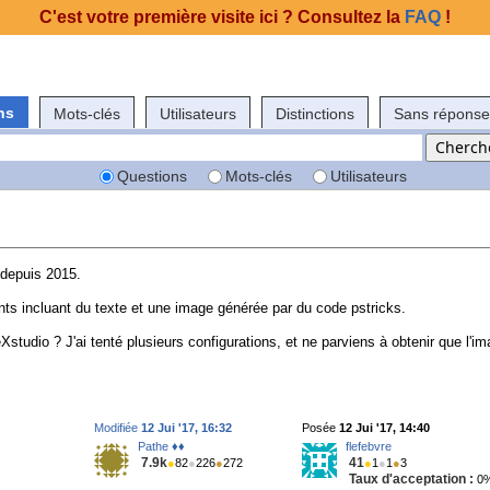
C'est votre première visite ici ? Consultez la
FAQ
!
ns
Mots-clés
Utilisateurs
Distinctions
Sans réponse
Questions
Mots-clés
Utilisateurs
 depuis 2015.
ts incluant du texte et une image générée par du code pstricks.
Xstudio ? J'ai tenté plusieurs configurations, et ne parviens à obtenir que l'i
Modifiée
12 Jui '17, 16:32
Posée
12 Jui '17, 14:40
Pathe ♦♦
flefebvre
7.9k
41
●
82
●
226
●
272
●
1
●
1
●
3
Taux d'acceptation :
0