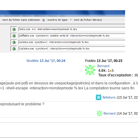
Modifiée
13 Jui '17, 00:24
Publiée
13 Jui '17, 00:23
Bernard
4.6k
●
1
●
5
Taux d'acceptation :
3
ge{auto-pst-pdf} en dessous de usepackage{pstricks} et dans la configuration , à l
=1 -shell-escape -interaction=nonstopmode %.tex La compilation tourne sans fin.
flefebvre
(13 Jui '17, 22
reproduisant le problème ?
Bernard
(14 Jui '17, 02