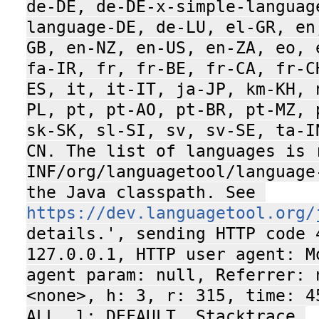
de-DE, de-DE-x-simple-languag
language-DE, de-LU, el-GR, en
GB, en-NZ, en-US, en-ZA, eo, 
fa-IR, fr, fr-BE, fr-CA, fr-C
ES, it, it-IT, ja-JP, km-KH, 
PL, pt, pt-AO, pt-BR, pt-MZ, 
sk-SK, sl-SI, sv, sv-SE, ta-I
CN. The list of languages is 
INF/org/languagetool/language
the Java classpath. See 
https://dev.languagetool.org/
details.', sending HTTP code 4
127.0.0.1, HTTP user agent: Mo
agent param: null, Referrer: n
<none>, h: 3, r: 315, time: 4
ALL, l: DEFAULT, Stacktrace 