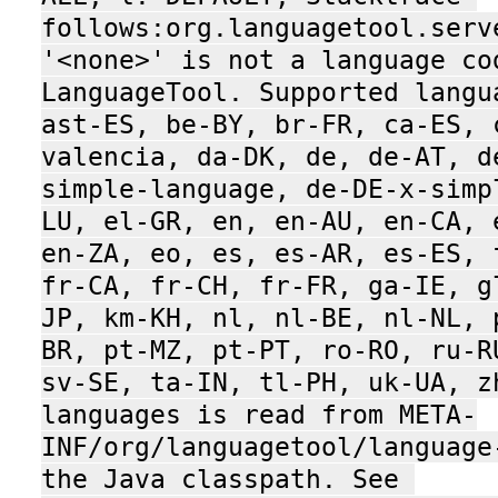
follows:org.languagetool.serv
'<none>' is not a language cod
LanguageTool. Supported langu
ast-ES, be-BY, br-FR, ca-ES, 
valencia, da-DK, de, de-AT, d
simple-language, de-DE-x-simp
LU, el-GR, en, en-AU, en-CA, 
en-ZA, eo, es, es-AR, es-ES, 
fr-CA, fr-CH, fr-FR, ga-IE, g
JP, km-KH, nl, nl-BE, nl-NL, 
BR, pt-MZ, pt-PT, ro-RO, ru-R
sv-SE, ta-IN, tl-PH, uk-UA, z
languages is read from META-
INF/org/languagetool/language
the Java classpath. See 