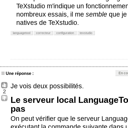
TeXstudio m'indique un fonctionnemen
nombreux essais, il me
semble
que je 
natives de TeXstudio.
languagetool
correcteur
configuration
texstudio
Une réponse :
En co
Je vois deux possibilités.
2
Le serveur local LanguageTo
pas
On peut vérifier que le serveur Langua
exécutant la commande suivante dans u