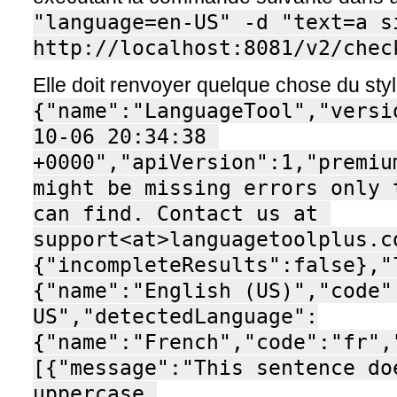
"language=en-US" -d "text=a si
http://localhost:8081/v2/chec
Elle doit renvoyer quelque chose du styl
{"name":"LanguageTool","versi
10-06 20:34:38 
+0000","apiVersion":1,"premiu
might be missing errors only 
can find. Contact us at 
support<at>languagetoolplus.c
{"incompleteResults":false},"
{"name":"English (US)","code"
US","detectedLanguage":
{"name":"French","code":"fr",
[{"message":"This sentence do
uppercase 