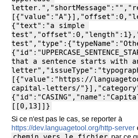
letter.","shortMessage":"","r
[{"value":"A"}],"offset":0,"l
{"text":"a simple 
test","offset":0,"length":1},
test","type":{"typeName":"Oth
{"id":"UPPERCASE_SENTENCE_STA
that a sentence starts with an
letter","issueType":"typograp
[{"value":"https://languageto
capital-letters/"}],"category
{"id":"CASING","name":"Capita
[[0,13]]}
Si ce n'est pas le cas, se reporter à
https://dev.languagetool.org/http-server
chemin_vers_le_fichier
par ce qu'