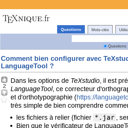
Questions
Mots-clés
Utili
Questions
Comment bien configurer avec TeXstudi
LanguageTool ?
Dans les options de
TeXstudio
, il est p
2
LanguageTool
, ce correcteur d'orthogr
et d'orthotypographie (
https://languageto
très simple de bien comprendre commen
les fichiers à relier (fichier
*.jar
, se
Bien que le vérificateur de LanguageT