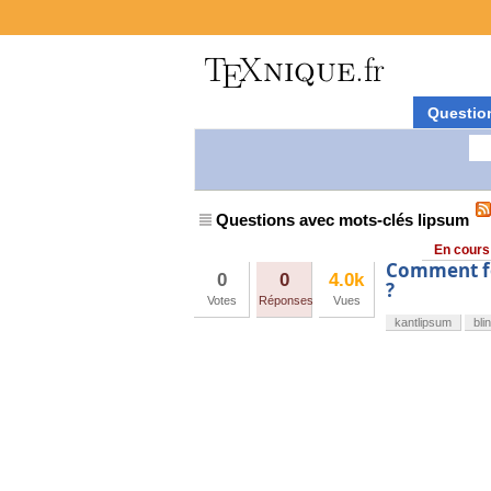
Questio
Questions avec mots-clés lipsum
En cours
Comment fo
0
0
4.0k
?
Votes
Réponses
Vues
kantlipsum
bli