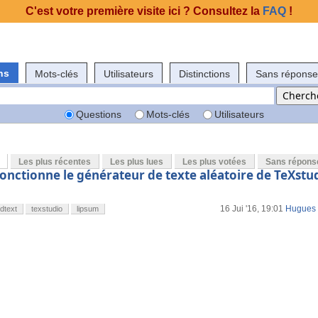
C'est votre première visite ici ? Consultez la
FAQ
!
ns
Mots-clés
Utilisateurs
Distinctions
Sans réponse
Questions
Mots-clés
Utilisateurs
Les plus récentes
Les plus lues
Les plus votées
Sans répons
nctionne le générateur de texte aléatoire de TeXstu
16 Jui '16, 19:01
Hugues
ndtext
texstudio
lipsum