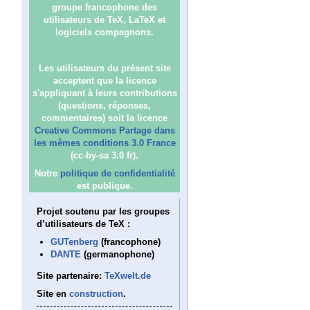
groupe francophone des
utilisateurs de TeX, LaTeX et
logiciels compagnons.
Les utilisateurs du présent site
acceptent que la licence
s'appliquant à leurs contributions
(questions, réponses,
commentaires) soit la licence
Creative Commons Partage dans
les mêmes conditions 3.0 France
(cc-by-sa 3.0 fr).
Notre
politique de confidentialité
est publique.
Projet soutenu par les groupes
d’utilisateurs de TeX :
GUTenberg
(francophone)
DANTE
(germanophone)
Site partenaire:
TeXwelt.de
Site en
construction
.