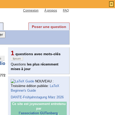
×
Connexion
À propos
FAQ
Poser une question
1
questions avec mots-clés
e
lipsum
dio
Questions
les plus récemment
mises à jour
772
NOUVEAU :
Troisième édition publiée:
LaTeX
Beginner's Guide
DANTE-Frühjahrstagung März 2026
Ce site est joyeusement entretenu
par
l’association GUTenberg
,