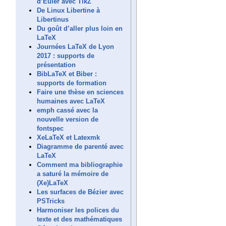
d’Euler avec TikZ
De Linux Libertine à
Libertinus
Du goût d’aller plus loin en
LaTeX
Journées LaTeX de Lyon
2017 : supports de
présentation
BibLaTeX et Biber :
supports de formation
Faire une thèse en sciences
humaines avec LaTeX
emph cassé avec la
nouvelle version de
fontspec
XeLaTeX et Latexmk
Diagramme de parenté avec
LaTeX
Comment ma bibliographie
a saturé la mémoire de
(Xe)LaTeX
Les surfaces de Bézier avec
PSTricks
Harmoniser les polices du
texte et des mathématiques