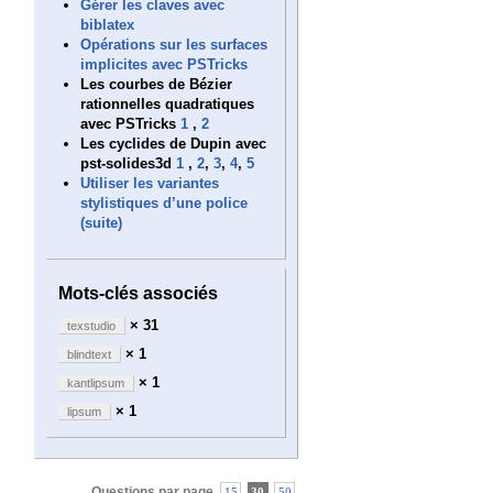
Gérer les claves avec
biblatex
Opérations sur les surfaces
implicites avec PSTricks
Les courbes de Bézier
rationnelles quadratiques
avec PSTricks
1
,
2
Les cyclides de Dupin avec
pst-solides3d
1
,
2
,
3
,
4
,
5
Utiliser les variantes
stylistiques d’une police
(suite)
Mots-clés associés
× 31
texstudio
× 1
blindtext
× 1
kantlipsum
× 1
lipsum
Questions par page
15
30
50