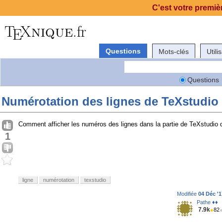
C'est votre premièr
Questions
Mots-clés
Utili
Questions
Numérotation des lignes de TeXstudio
Comment afficher les numéros des lignes dans la partie de TeXstudio dan
1
ligne
numérotation
texstudio
Modifiée
04 Déc '1
Pathe ♦♦
7.9k
●
82