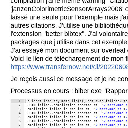
compilation j'ai le même warning "Citati
'janzenColorimetricSensorArrays2006' on 
laissé une seule pour l'exemple mais j'a
autres citations. J'utilise une bibliothèq
l'extension "better bibtex". J'ai volontai
packages que j'utilise dans cet exemple po
J'ai essayé mon document sur overleaf et
Voici le lien de téléchargement de mon fi
https://www.transfernow.net/dl/2022
Je reçois aussi ce message et je ne comp
Processus en cours : biber.exe "Rappor
1
Couldn't load any math lib
(
s
)
, not even fallback to
2
BEGIN failed--compilation aborted at C:
\Users\mmous
3
Compilation failed in require at C:
\Users\mmouss
01
\
4
BEGIN failed--compilation aborted at C:
\Users\mmous
5
Compilation failed in require at C:
\Users\mmouss
01
\
6
BEGIN failed--compilation aborted at C:
\Users\mmous
7
Compilation failed in require at C:
\Users\mmouss
01
\