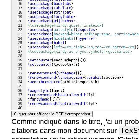
16
\usepackage
{
booktabs
}
17
\usepackage
{
tabularx
}
18
\usepackage
{
rotfloat
}
19
\usepackage
{
longtable
}
20
\usepackage
{
adjustbox
}
21
%\usepackage[xindy,quiet]{imakeidx}
22
\usepackage
[
autostyle
]
{
csquotes
}
23
\usepackage
[
backend=biber,safeinputenc, sorting=non
24
\usepackage
[
hidelinks
]
{
hyperref
}
25
\usepackage
{
babel
}
26
\usepackage
[
left=2cm,right=2cm,top=2cm,bottom=2cm
]
{
27
%\usepackage[xindy,acronyms,symbols]{glossaries}
28
29
\setcounter
{
secnumdepth
}
{
3
}
30
\setcounter
{
tocdepth
}
{
3
}
31
32
\renewcommand
{
\thepage
}
{
}
33
\renewcommand
{
\thesection
}
{
\arabic
{
section
}}
34
\addbibresource
{
bibliotheque.bib
}
35
36
\pagestyle
{
fancy
}
37
\renewcommand\headrulewidth
{
1pt
}
38
\fancyhead
[
R
]
{
}
39
\renewcommand\footrulewidth
{
1pt
}
40
41
\begin
{
document
}
Cliquer pour afficher le PDF correspondant
Comme indiqué dans le titre, j'ai un pr
citations dans mon document sur
TexS