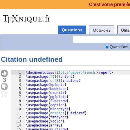
C'est votre premièr
Questions
Mots-clés
Utili
Questions
Citation undefined
1
\documentclass
[
12pt,a4paper,french
]
{
report
}
2
\usepackage
[
T1
]
{
fontenc
}
3
3
\usepackage
[
utf8
]
{
inputenc
}
4
\usepackage
{
kpfonts
}
5
\usepackage
{
booktabs
}
6
\usepackage
{
siunitx
}
7
\usepackage
{
pgfplots
}
8
\usepackage
{
floatrow
}
9
\usepackage
{
caption
}
10
\usepackage
{
microtype
}
11
\usepackage
[
nospace
]
{
varioref
}
12
\usepackage
{
fancyhdr
}
13
\usepackage
{
xcolor
}
14
\usepackage
{
array
}
15
\usepackage
{
multirow
}