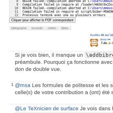
8
BEGIN failed--compilation aborted at C:
\Users\mmous
9
Compilation failed in require at /loader/HASH
(
0x25c
10
BEGIN failed--compilation aborted at C:
\Users\mmous
11
Compilation failed in require at script/biber-MSWIN
12
Processus terminé avec une ou plusieurs erreurs
Cliquer pour afficher le PDF correspondant
bibliographie
texstudio
citation
bibtex
Modifiée
09 Jui '2
denis ♦♦
7.4k
●
2
●
Si je vois bien, il manque un
\addbibr
préambule. Pourquoi ça fonctionne avec
don de double vue.
@msa
Les formules de politesse et les s
1
celle(s) de votre contribution a (ont) été
@Le TeXnicien de surface
Je vois dans 