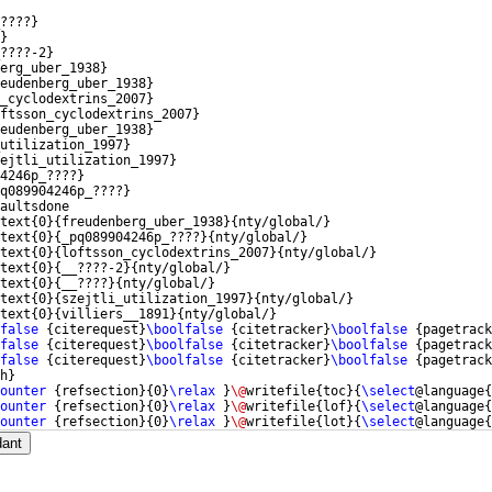
????
}
}
????-2
}
erg_uber_1938
}
eudenberg_uber_1938
}
_cyclodextrins_2007
}
ftsson_cyclodextrins_2007
}
eudenberg_uber_1938
}
utilization_1997
}
ejtli_utilization_1997
}
4246p_????
}
q089904246p_????
}
aultsdone
text
{
0
}
{
freudenberg_uber_1938
}
{
nty/global/
}
text
{
0
}
{
_pq089904246p_????
}
{
nty/global/
}
text
{
0
}
{
loftsson_cyclodextrins_2007
}
{
nty/global/
}
text
{
0
}
{
__????-2
}
{
nty/global/
}
text
{
0
}
{
__????
}
{
nty/global/
}
text
{
0
}
{
szejtli_utilization_1997
}
{
nty/global/
}
text
{
0
}
{
villiers__1891
}
{
nty/global/
}
false
{
citerequest
}
\boolfalse
{
citetracker
}
\boolfalse
{
pagetrack
false
{
citerequest
}
\boolfalse
{
citetracker
}
\boolfalse
{
pagetrack
false
{
citerequest
}
\boolfalse
{
citetracker
}
\boolfalse
{
pagetrack
h
}
ounter
{
refsection
}
{
0
}
\relax
}
\@
writefile
{
toc
}
{
\select
@language
{
ounter
{
refsection
}
{
0
}
\relax
}
\@
writefile
{
lof
}
{
\select
@language
{
ounter
{
refsection
}
{
0
}
\relax
}
\@
writefile
{
lot
}
{
\select
@language
{
dant