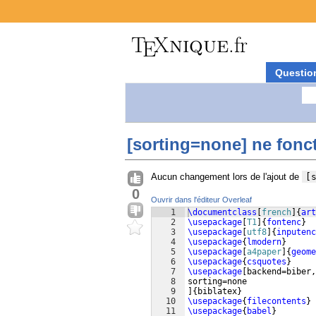
Questio
[sorting=none] ne fonc
Aucun changement lors de l'ajout de
[
0
Ouvrir dans l'éditeur Overleaf
1
\documentclass
[
french
]
{
art
2
\usepackage
[
T1
]
{
fontenc
}
3
\usepackage
[
utf8
]
{
inputenc
4
\usepackage
{
lmodern
}
5
\usepackage
[
a4paper
]
{
geome
6
\usepackage
{
csquotes
}
7
\usepackage
[
backend=biber,
8
sorting=none
9
]
{
biblatex
}
10
\usepackage
{
filecontents
}
11
\usepackage
{
babel
}