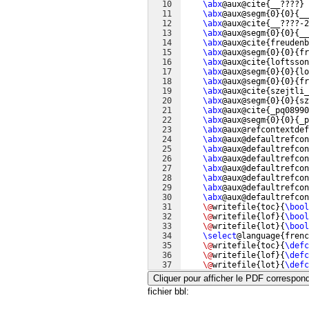
10
\abx
@aux@cite
{
__????
}
11
\abx
@aux@segm
{
0
}
{
0
}
{
__
12
\abx
@aux@cite
{
__????-2
13
\abx
@aux@segm
{
0
}
{
0
}
{
__
14
\abx
@aux@cite
{
freudenb
15
\abx
@aux@segm
{
0
}
{
0
}
{
fr
16
\abx
@aux@cite
{
loftsson
17
\abx
@aux@segm
{
0
}
{
0
}
{
lo
18
\abx
@aux@segm
{
0
}
{
0
}
{
fr
19
\abx
@aux@cite
{
szejtli_
20
\abx
@aux@segm
{
0
}
{
0
}
{
sz
21
\abx
@aux@cite
{
_pq08990
22
\abx
@aux@segm
{
0
}
{
0
}
{
_p
23
\abx
@aux@refcontextdef
24
\abx
@aux@defaultrefcon
25
\abx
@aux@defaultrefcon
26
\abx
@aux@defaultrefcon
27
\abx
@aux@defaultrefcon
28
\abx
@aux@defaultrefcon
29
\abx
@aux@defaultrefcon
30
\abx
@aux@defaultrefcon
31
\@
writefile
{
toc
}
{
\bool
32
\@
writefile
{
lof
}
{
\bool
33
\@
writefile
{
lot
}
{
\bool
34
\select
@language
{
frenc
35
\@
writefile
{
toc
}
{
\defc
36
\@
writefile
{
lof
}
{
\defc
37
\@
writefile
{
lot
}
{
\defc
Cliquer pour afficher le PDF correspon
fichier bbl: