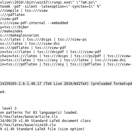
xlive\\2016\\bin\\win32\\rungs.exe\" \"?am.ps\"
texmk -pdf -silent -latexoption=\"-synctex=1\" %"
//compile | txs:///view
:///pdflatex
/view-pdf
s:///view-pdf-internal --embedded
y=txs:///biber
//makeindex
xs:///makeglossaries
s:///latex | txs:///dvips | txs:///view-ps
xs:///latex | txs:///view-dvi
xs:///pdflatex | txs:///view-pdf
in=txs:///latex | txs:///dvipdf | txs:///view-pdf
-chain=txs:///latex | txs:///dvips | txs:///ps2pdf | txs:///view-
in=txs:///latex | txs:///asy | txs:///latex | txs:///view-dvi
ain=txs:///pdflatex | txs:///asy | txs:///pdflatex | txs:///view-
=
14159265-2.6-1.40.17 (TeX Live 2016/W32TeX) (preloaded format=pd
ed.
 level 3
on patterns for 83 language(s) loaded.
t/tex/latex/base/article.cls
14/09/29 v1.4h Standard LaTeX document class
t/tex/latex/base/size10.clo
9 v1.4h Standard LaTeX file (size option)