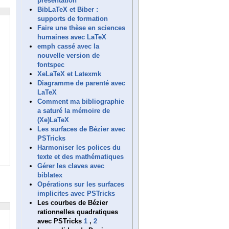
présentation
BibLaTeX et Biber :
supports de formation
Faire une thèse en sciences
humaines avec LaTeX
emph cassé avec la
nouvelle version de
fontspec
XeLaTeX et Latexmk
Diagramme de parenté avec
LaTeX
Comment ma bibliographie
a saturé la mémoire de
(Xe)LaTeX
Les surfaces de Bézier avec
PSTricks
Harmoniser les polices du
texte et des mathématiques
Gérer les claves avec
biblatex
Opérations sur les surfaces
implicites avec PSTricks
Les courbes de Bézier
rationnelles quadratiques
avec PSTricks
1
,
2