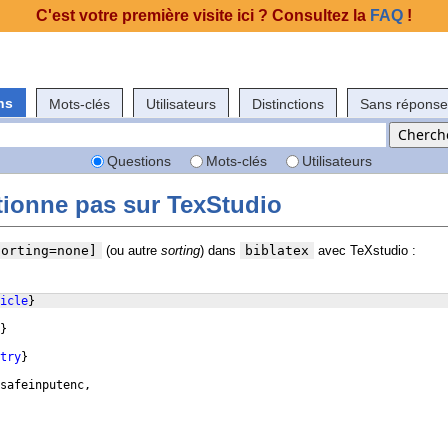
C'est votre première visite ici ? Consultez la
FAQ
!
ns
Mots-clés
Utilisateurs
Distinctions
Sans réponse
Questions
Mots-clés
Utilisateurs
tionne pas sur TexStudio
sorting=none]
(ou autre
sorting
) dans
biblatex
avec TeXstudio :
icle
}
}
try
}
safeinputenc,