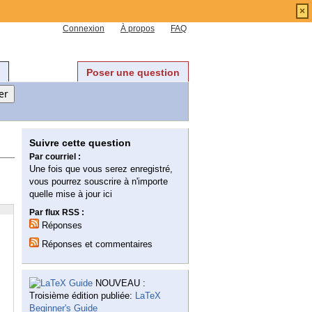
×
Connexion
À propos
FAQ
Poser une question
Suivre cette question
Par courriel :
Une fois que vous serez enregistré,
vous pourrez souscrire à n'importe
quelle mise à jour ici
Par flux RSS :
Réponses
Réponses et commentaires
NOUVEAU :
Troisième édition publiée:
LaTeX
Beginner's Guide