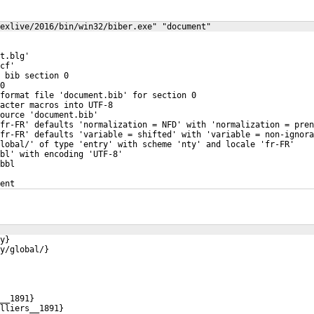
exlive/2016/bin/win32/biber.exe" "document"
t.blg'
cf'
 bib section 0
0
format file 'document.bib' for section 0
acter macros into UTF-8
source 'document.bib'
fr-FR' defaults 'normalization = NFD' with 'normalization = pren
fr-FR' defaults 'variable = shifted' with 'variable = non-ignora
lobal/' of type 'entry' with scheme 'nty' and locale 'fr-FR'
bl' with encoding 'UTF-8'
bbl
ent
y
}
y/global/
}
__1891
}
lliers__1891
}