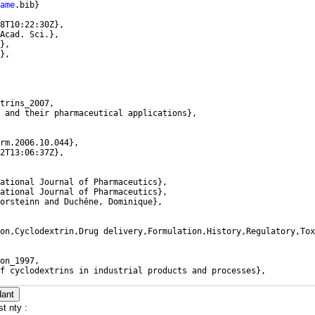
ame
.bib
}
8T10:22:30Z
}
,
Acad. Sci.
}
,
}
,
}
,
trins_2007,
 and their pharmaceutical applications
}
,
rm.2006.10.044
}
,
2T13:06:37Z
}
,
ational Journal of Pharmaceutics
}
,
ational Journal of Pharmaceutics
}
,
orsteinn and Duchêne, Dominique
}
,
on,Cyclodextrin,Drug delivery,Formulation,History,Regulatory,Tox
on_1997,
f cyclodextrins in industrial products and processes
}
,
5501
}
,
dant
t nty :