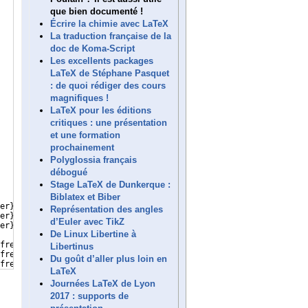
que bien documenté !
Écrire la chimie avec LaTeX
La traduction française de la
doc de Koma-Script
Les excellents packages
LaTeX de Stéphane Pasquet
: de quoi rédiger des cours
magnifiques !
LaTeX pour les éditions
critiques : une présentation
et une formation
prochainement
Polyglossia français
débogué
Stage LaTeX de Dunkerque :
Biblatex et Biber
er
}
\boolfalse
{
backtracker
}
\relax
}
Représentation des angles
er
}
\boolfalse
{
backtracker
}
\relax
}
d’Euler avec TikZ
er
}
\boolfalse
{
backtracker
}
\relax
}
De Linux Libertine à
french
}}
Libertinus
french
}}
Du goût d’aller plus loin en
french
}}
LaTeX
Journées LaTeX de Lyon
2017 : supports de