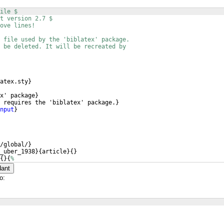
ile $
t version 2.7 $
ove lines!
 file used by the 'biblatex' package.
 be deleted. It will be recreated by
atex.sty
}
x' package
}
y requires the 'biblatex' package.
}
nput
}
/global/
}
_uber_1938
}
{
article
}
{
}
{
}
{
%
dant
o: