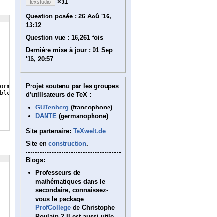
×31
texstudio
Question posée :
26 Aoû '16,
13:12
Question vue :
16,261 fois
Dernière mise à jour :
01 Sep
'16, 20:57
Projet soutenu par les groupes
ormalized'
ble'
d’utilisateurs de TeX :
GUTenberg
(francophone)
DANTE
(germanophone)
Site partenaire:
TeXwelt.de
Site en
construction
.
Blogs:
Professeurs de
mathématiques dans le
secondaire, connaissez-
vous le package
ProfCollege
de Christophe
Poulain ? Il est aussi utile