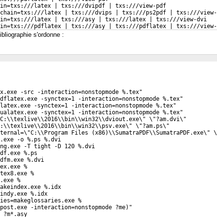
in=txs:///latex | txs:///dvipdf | txs:///view-pdf
-chain=txs:///latex | txs:///dvips | txs:///ps2pdf | txs:///view-
in=txs:///latex | txs:///asy | txs:///latex | txs:///view-dvi
ain=txs:///pdflatex | txs:///asy | txs:///pdflatex | txs:///view-
=
bibliographie s'ordonne :
x.exe -src -interaction=nonstopmode %.tex"
dflatex.exe -synctex=1 -interaction=nonstopmode %.tex"
latex.exe -synctex=1 -interaction=nonstopmode %.tex"
ualatex.exe -synctex=1 -interaction=nonstopmode %.tex"
C:\\texlive\\2016\\bin\\win32\\dviout.exe\" \"?am.dvi\"
:\\texlive\\2016\\bin\\win32\\psv.exe\" \"?am.ps\"
ternal=\"C:\\Program Files (x86)\\SumatraPDF\\SumatraPDF.exe\" \
.exe -o %.ps %.dvi
ng.exe -T tight -D 120 %.dvi
df.exe %.ps
dfm.exe %.dvi
ex.exe %
tex8.exe %
.exe %
akeindex.exe %.idx
indy.exe %.idx
ies=makeglossaries.exe %
post.exe -interaction=nonstopmode ?me)"
 ?m*.asy