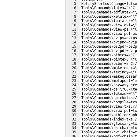
5
NotifyShortcutChange=false
6
Tools\Commands\latex="\"C:
7
Tools\Commands\pdflatex="\
8
Tools\Commands\xelatex="\"
9
Tools\Commands\lualatex="\
10
Tools\Commands\view-dvi=\"
11
Tools\Commands\view-ps=\"C
12
Tools\Commands\view-pdf-ex
13
Tools\Commands\dvips=dvips
14
Tools\Commands\dvipng=dvip
15
Tools\Commands\ps2pdf=ps2p
16
Tools\Commands\dvipdf=dvip
17
Tools\Commands\bibtex=\"C:
18
Tools\Commands\bibtex8=\"C
19
Tools\Commands\biber=\"C:/
20
Tools\Commands\makeindex=\
21
Tools\Commands\texindy=\"C
22
Tools\Commands\makeglossar
23
Tools\Commands\metapost="m
24
Tools\Commands\asy=asy.exe
25
Tools\Commands\gs=\"C:\\te
26
Tools\Commands\latexmk="\
27
Tools\Commands\quick=txs:/
28
Tools\Commands\compile=txs
29
Tools\Commands\view=txs://
30
Tools\Commands\view-pdf=tx
31
Tools\Commands\bibliograph
32
Tools\Commands\index=txs:/
33
Tools\Commands\glossary=t
34
Tools\Commands\ps-chain=tx
35
Tools\Commands\dvi-chain=t
36
Tools\Commands\pdf-chain=t