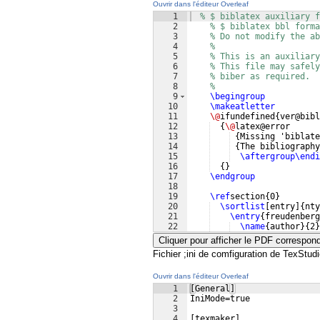
Ouvrir dans l'éditeur Overleaf
1
% $ biblatex auxiliary f
2
% $ biblatex bbl forma
3
% Do not modify the ab
4
%
5
% This is an auxiliary
6
% This file may safely
7
% biber as required.
8
%
9
\begingroup
10
\makeatletter
11
\@
ifundefined
{
ver@bibl
12
{
\@
latex@error
13
{
Missing 'biblate
14
{
The bibliograph
15
\aftergroup\endi
16
{
}
17
\endgroup
18
19
\ref
section
{
0
}
20
\sortlist
[
entry
]
{
nty
21
\entry
{
freudenberg
22
\name
{
author
}
{
2
}
Cliquer pour afficher le PDF correspon
Fichier ;ini de comfiguration de TexStudi
Ouvrir dans l'éditeur Overleaf
1
[General]
2
IniMode=true
3
4
[texmaker]