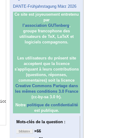
DANTE-Frühjahrstagung März 2026
Ce site est joyeusement entretenu
par
l’association GUTenberg
,
groupe francophone des
utilisateurs de TeX, LaTeX et
logiciels compagnons.
Les utilisateurs du présent site
acceptent que la licence
s'appliquant à leurs contributions
(questions, réponses,
commentaires) soit la licence
Creative Commons Partage dans
les mêmes conditions 3.0 France
(cc-by-sa 3.0 fr).
icology
}
Notre
politique de confidentialité
est publique.
Mots-clés de la question :
×66
biblatex