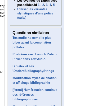
Les cyclides de Dupin avec
pst-solides3d
1
,
2
,
3
,
4
,
5
topmode %.tex"
Utiliser les variantes
n=nonstopmode %.tex"
nonstopmode %.tex"
stylistiques d’une police
n=nonstopmode %.tex"
(suite)
Questions similaires
Texstudio ne compile plus
biber avant la compilation
pdflatex
Problème avec Launch Zotero
Picker dans TexStudio
Biblatex et ses
\DeclareBibliographyStrings
%"
Modification styles de citation
et affichage bibliographie
[fermé] Numérotation continue
des références
bibliographiques