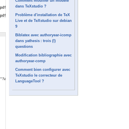
Comment modifier un modèle
dans TeXstudio ?
pdf
Problème d'installation de TeX
pdf
Live et de TeXstudio sur debian
9
Biblatex avec authoryear-icomp
dans yathesis : trois (!)
questions
Modification bibliographie avec
authoryear-comp
Comment bien configurer avec
TeXstudio le correcteur de
"?am.pdf\" %*
LanguageTool ?