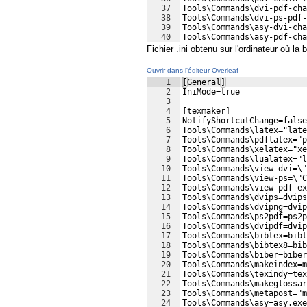
37
Tools\Commands\dvi-pdf-cha
38
Tools\Commands\dvi-ps-pdf
39
Tools\Commands\asy-dvi-cha
40
Tools\Commands\asy-pdf-ch
41
Tools\Commands\pre-compile
Fichier .ini obtenu sur l'ordinateur où la 
Ouvrir dans l'éditeur Overleaf
1
[General]
2
IniMode=true
3
4
[texmaker]
5
NotifyShortcutChange=false
6
Tools\Commands\latex="late
7
Tools\Commands\pdflatex="p
8
Tools\Commands\xelatex="xe
9
Tools\Commands\lualatex="l
10
Tools\Commands\view-dvi=\"
11
Tools\Commands\view-ps=\"C
12
Tools\Commands\view-pdf-ex
13
Tools\Commands\dvips=dvips
14
Tools\Commands\dvipng=dvip
15
Tools\Commands\ps2pdf=ps2p
16
Tools\Commands\dvipdf=dvip
17
Tools\Commands\bibtex=bibt
18
Tools\Commands\bibtex8=bib
19
Tools\Commands\biber=biber
20
Tools\Commands\makeindex=m
21
Tools\Commands\texindy=tex
22
Tools\Commands\makeglossar
23
Tools\Commands\metapost="m
24
Tools\Commands\asy=asy.exe