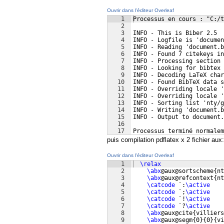
Ouvrir dans l'éditeur Overleaf
1
Processus en cours : "C:/t
2
3
INFO - This is Biber 2.5
4
INFO - Logfile is 'documen
5
INFO - Reading 'document.b
6
INFO - Found 7 citekeys in
7
INFO - Processing section 
8
INFO - Looking for bibtex 
9
INFO - Decoding LaTeX char
10
INFO - Found BibTeX data 
11
INFO - Overriding locale '
12
INFO - Overriding locale '
13
INFO - Sorting list 'nty/g
14
INFO - Writing 'document.b
15
INFO - Output to document.
16
17
Processus terminé normalem
puis compilation pdflatex x 2 fichier aux:
Ouvrir dans l'éditeur Overleaf
1
\relax
2
\abx
@aux@sortscheme
{
nt
3
\abx
@aux@refcontext
{
nt
4
\catcode
 `:
\active
5
\catcode
 `;
\active
6
\catcode
 `!
\active
7
\catcode
 `?
\active
8
\abx
@aux@cite
{
villiers
9
\abx
@aux@segm
{
0
}
{
0
}
{
vi