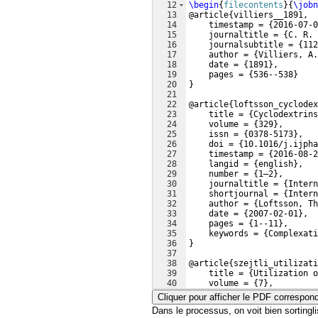
12
\begin
{
filecontents
}
{
\jobn
13
@article
{
villiers__1891,
14
    timestamp = 
{
2016-07-0
15
    journaltitle = 
{
C. R. 
16
    journalsubtitle = 
{
112
17
    author = 
{
Villiers, A.
18
    date = 
{
1891
}
,
19
    pages = 
{
536--538
}
20
}
21
22
@article
{
loftsson_cyclodex
23
    title = 
{
Cyclodextrins
24
    volume = 
{
329
}
,
25
    issn = 
{
0378-5173
}
,
26
    doi = 
{
10.1016/j.ijpha
27
    timestamp = 
{
2016-08-2
28
    langid = 
{
english
}
,
29
    number = 
{
1–2
}
,
30
    journaltitle = 
{
Intern
31
    shortjournal = 
{
Intern
32
    author = 
{
Loftsson, Th
33
    date = 
{
2007-02-01
}
,
34
    pages = 
{
1--11
}
,
35
    keywords = 
{
Complexati
36
}
37
38
@article
{
szejtli_utilizati
39
    title = 
{
Utilization o
40
    volume = 
{
7
}
,
41
    issn = 
{
09599428, 1364
Cliquer pour afficher le PDF correspon
Dans le processus, on voit bien sortinglis