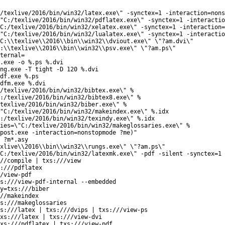
/texlive/2016/bin/win32/latex.exe\" -synctex=1 -interaction=nons
"C:/texlive/2016/bin/win32/pdflatex.exe\" -synctex=1 -interactio
C:/texlive/2016/bin/win32/xelatex.exe\" -synctex=1 -interaction=
"C:/texlive/2016/bin/win32/lualatex.exe\" -synctex=1 -interactio
C:\\texlive\\2016\\bin\\win32\\dviout.exe\" \"?am.dvi\"
:\\texlive\\2016\\bin\\win32\\psv.exe\" \"?am.ps\"
ternal=
.exe -o %.ps %.dvi
ng.exe -T tight -D 120 %.dvi
df.exe %.ps
dfm.exe %.dvi
/texlive/2016/bin/win32/bibtex.exe\" %
:/texlive/2016/bin/win32/bibtex8.exe\" %
texlive/2016/bin/win32/biber.exe\" %
"C:/texlive/2016/bin/win32/makeindex.exe\" %.idx
:/texlive/2016/bin/win32/texindy.exe\" %.idx
ies=\"C:/texlive/2016/bin/win32/makeglossaries.exe\" %
post.exe -interaction=nonstopmode ?me)"
 ?m*.asy
xlive\\2016\\bin\\win32\\rungs.exe\" \"?am.ps\"
"C:/texlive/2016/bin/win32/latexmk.exe\" -pdf -silent -synctex=1 
//compile | txs:///view
:///pdflatex
/view-pdf
s:///view-pdf-internal --embedded
y=txs:///biber
//makeindex
xs:///makeglossaries
s:///latex | txs:///dvips | txs:///view-ps
xs:///latex | txs:///view-dvi
xs:///pdflatex | txs:///view-pdf