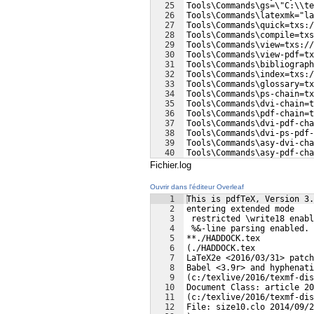
25
Tools\Commands\gs=\"C:\\te
26
Tools\Commands\latexmk="la
27
Tools\Commands\quick=txs:/
28
Tools\Commands\compile=txs
29
Tools\Commands\view=txs://
30
Tools\Commands\view-pdf=tx
31
Tools\Commands\bibliograph
32
Tools\Commands\index=txs:/
33
Tools\Commands\glossary=t
34
Tools\Commands\ps-chain=tx
35
Tools\Commands\dvi-chain=t
36
Tools\Commands\pdf-chain=t
37
Tools\Commands\dvi-pdf-cha
38
Tools\Commands\dvi-ps-pdf
39
Tools\Commands\asy-dvi-cha
40
Tools\Commands\asy-pdf-ch
41
Tools\Commands\pre-compile
Fichier.log
Ouvrir dans l'éditeur Overleaf
1
This is pdfTeX, Version 3.
2
entering extended mode
3
 restricted \write18 enabl
4
 %&-line parsing enabled.
5
**./HADDOCK.tex
6
(./HADDOCK.tex
7
LaTeX2e <2016/03/31> patch
8
Babel <3.9r> and hyphenati
9
(c:/texlive/2016/texmf-dis
10
Document Class: article 20
11
(c:/texlive/2016/texmf-dis
12
File: size10.clo 2014/09/2