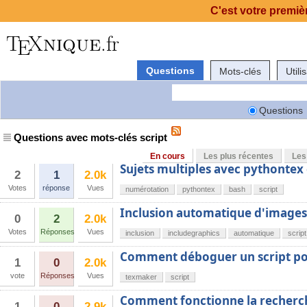
C'est votre premièr
Questions
Mots-clés
Utili
Questions
Questions avec mots-clés script
En cours
Les plus récentes
Les
Sujets multiples avec pythonte
2
1
2.0k
Votes
réponse
Vues
numérotation
pythontex
bash
script
Inclusion automatique d'images 
0
2
2.0k
Votes
Réponses
Vues
inclusion
includegraphics
automatique
script
Comment déboguer un script p
1
0
2.0k
vote
Réponses
Vues
texmaker
script
Comment fonctionne la recherch
1
0
2.9k