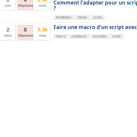
Comment l'adapter pour un script
vote
Réponses
Vues
?
installation
miktex
script
Faire une macro d'un script ave
2
0
5.3k
Votes
Réponses
Vues
macro
remplacer
texstudio
script