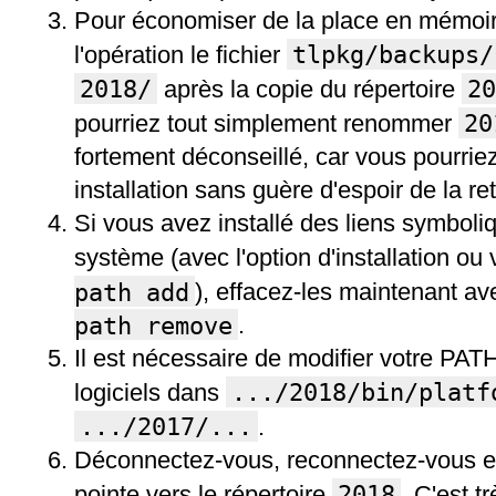
Pour économiser de la place en mémoir
tlpkg/backups/
l'opération le fichier
2018/
20
après la copie du répertoire
20
pourriez tout simplement renommer
fortement déconseillé, car vous pourrie
installation sans guère d'espoir de la re
Si vous avez installé des liens symboli
système (avec l'option d'installation o
path add
), effacez-les maintenant 
path remove
.
Il est nécessaire de modifier votre PATH
.../2018/bin/platf
logiciels dans
.../2017/...
.
Déconnectez-vous, reconnectez-vous et
2018
pointe vers le répertoire
. C'est t