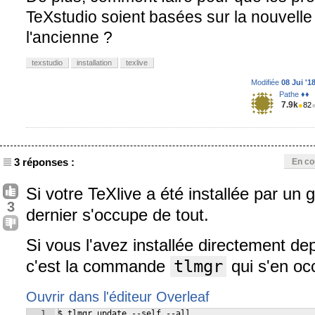
TeXstudio soient basées sur la nouvelle
l'ancienne ?
texstudio
installation
texlive
Modifiée
08 Jui '1
Pathe ♦♦
7.9k
●
82
3 réponses :
En co
Si votre TeXlive a été installée par un
3
dernier s'occupe de tout.
Si vous l'avez installée directement de
c'est la commande
tlmgr
qui s'en oc
Ouvrir dans l'éditeur Overleaf
1
$ tlmgr update --self --all