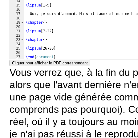
14
15
\lipsum
[
1-5
]
16
17
— Oui, je suis d'accord. Mais il faudrait que ce bou
18
19
\chapter
{
}
20
21
\lipsum
[
7-22
]
22
23
\chapter
{
}
24
25
\lipsum
[
26-30
]
26
27
\end
{
document
}
Cliquer pour afficher le PDF correspondant
Vous verrez que, à la fin du 
alors que l'avant dernière n'
une page vide générée comme
comprends pas pourquoi). Ce 
réel, où il y a toujours au m
je n'ai pas réussi à le repro