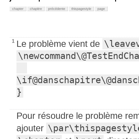
chapter
chapitre
précédente
thispagestyle
page
1
Le problème vient de
\leave
\newcommand\@TestEndCha
\if@danschapitre\@dansc
}
Pour résoudre le problème re
ajouter
\par\thispagestyl