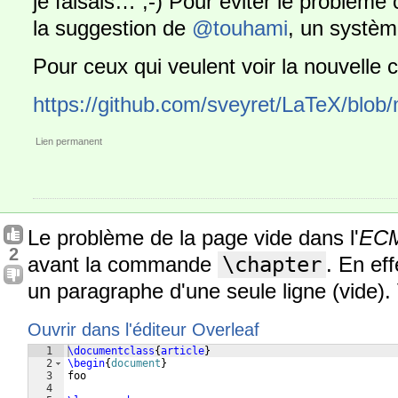
je faisais… ;-) Pour éviter le problème ci
la suggestion de
@touhami
, un systè
Pour ceux qui veulent voir la nouvelle cl
https://github.com/sveyret/LaTeX/blob/ma
Lien permanent
Le problème de la page vide dans l'
EC
2
avant la commande
\chapter
. En eff
un paragraphe d'une seule ligne (vide).
Ouvrir dans l'éditeur Overleaf
1
\documentclass
{
article
}
2
\begin
{
document
}
3
foo
4