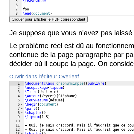
5
\leavevmode
6
7
foo
8
\end
{
document
}
Cliquer pour afficher le PDF correspondant
Je suppose que vous n'avez pas laissé 
Le problème réel est dû au fonctionneme
contenue de la page paragraphe par par
décider où il coupe la page. On considè
Ouvrir dans l'éditeur Overleaf
1
\documentclass
[
chapnumsimple
]
{
publivre
}
2
\usepackage
{
lipsum
}
3
\Titre
{
Un livre
}
4
\Auteur
{
Veyret
}
{
Stéphane
}
5
\CouvResume
{
Résumé
}
6
\begin
{
document
}
7
\part
{
}
8
\chapter
{
}
9
\lipsum
[
1-5
]
10
11
— Oui, je suis d'accord. Mais il faudrait que ce bou
12
— Oui, je suis d'accord. Mais il faudrait que ce bou
13
\chapter
{
}