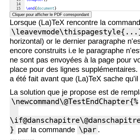
14
15
\end
{
document
}
Cliquer pour afficher le PDF correspondant
Lorsque (La)TeX rencontre la comman
\leavevmode\thispagestyle{...
horizontal) or le dernier paragraphe n'es
encore construits i.e le paragraphe n'e
ne sont pas envoyées à la page pour voir
place pour des lignes supplémentaires.
a été fait avant que (La)TeX sache qu'il
La solution que je propose est de remp
\newcommand\@TestEndChapter{%

\if@danschapitre\@danschapitre
}
par la commande
\par
.