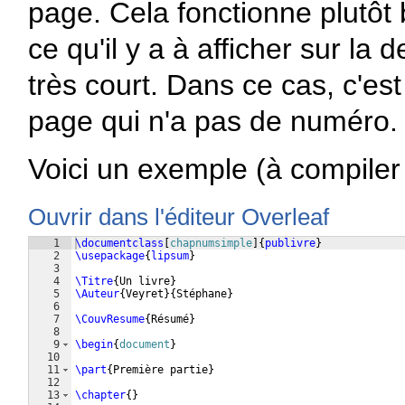
page. Cela fonctionne plutôt 
ce qu'il y a à afficher sur la 
très court. Dans ce cas, c'est
page qui n'a pas de numéro.
Voici un exemple (à compile
Ouvrir dans l'éditeur Overleaf
1
\documentclass
[
chapnumsimple
]
{
publivre
}
2
\usepackage
{
lipsum
}
3
4
\Titre
{
Un livre
}
5
\Auteur
{
Veyret
}
{
Stéphane
}
6
7
\CouvResume
{
Résumé
}
8
9
\begin
{
document
}
10
11
\part
{
Première partie
}
12
13
\chapter
{
}