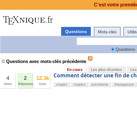
C'est votre premièr
Questions
Mots-clés
Utili
Questions
Questions avec mots-clés précédente
En cours
Les plus récentes
Les
Comment détecter une fin de ch
4
2
12.3k
Votes
Réponses
Vues
chapter
chapitre
précédente
thispagestyle