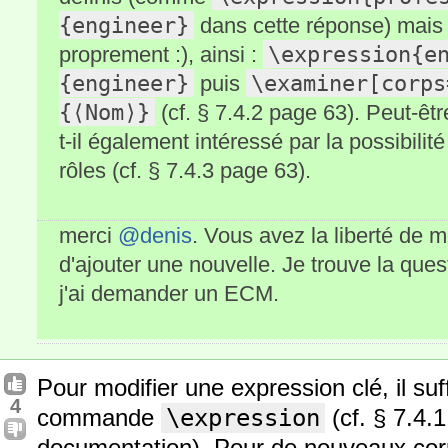
{engineer}
dans cette réponse) mais 
\expression{e
proprement :), ainsi :
{engineer}
\examiner[corps
puis
{⟨Nom⟩}
(cf. § 7.4.2 page 63). Peut-êtr
t-il également intéressé par la possibili
rôles (cf. § 7.4.3 page 63).
merci
@denis
. Vous avez la liberté de 
d'ajouter une nouvelle. Je trouve la ques
j'ai demander un ECM.
Pour modifier une expression clé, il suff
4
commande
\expression
(cf. § 7.4.
documentation). Pour de nouveaux cor