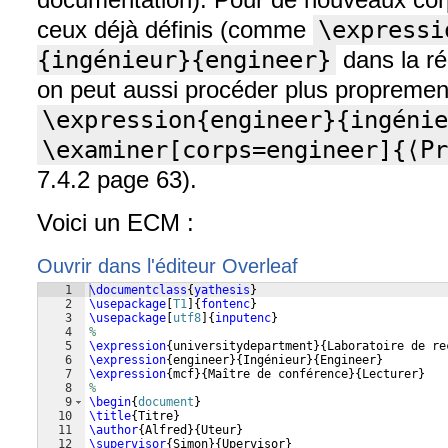
ceux déjà définis (comme
\expressi
{ingénieur}{engineer}
dans la r
on peut aussi procéder plus proprement 
\expression{engineer}{ingénie
\examiner[corps=engineer]{⟨Pr
7.4.2 page 63).
Voici un ECM :
Ouvrir dans l'éditeur Overleaf
1
\documentclass
{
yathesis
}
2
\usepackage
[
T1
]
{
fontenc
}
3
\usepackage
[
utf8
]
{
inputenc
}
4
%
5
\expression
{
universitydepartment
}
{
Laboratoire de re
6
\expression
{
engineer
}
{
Ingénieur
}
{
Engineer
}
7
\expression
{
mcf
}
{
Maître de conférence
}
{
Lecturer
}
8
%
9
\begin
{
document
}
10
\title
{
Titre
}
11
\author
{
Alfred
}
{
Uteur
}
12
\supervisor
{
Simon
}
{
Upervisor
}