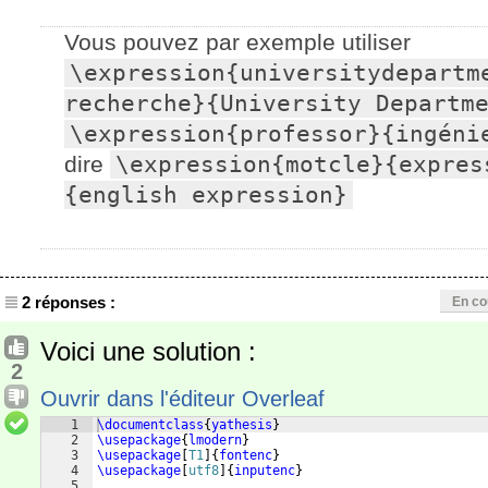
Vous pouvez par exemple utiliser
\expression{universitydepartme
recherche}{University Departm
\expression{professor}{ingéni
dire
\expression{motcle}{expres
{english expression}
2 réponses :
En co
Voici une solution :
2
Ouvrir dans l'éditeur Overleaf
1
\documentclass
{
yathesis
}
2
\usepackage
{
lmodern
}
3
\usepackage
[
T1
]
{
fontenc
}
4
\usepackage
[
utf8
]
{
inputenc
}
5