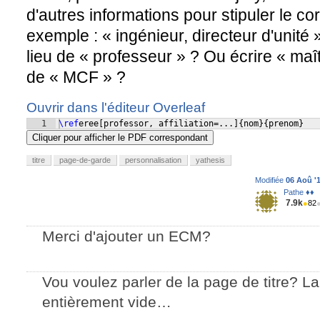
d'autres informations pour stipuler le c
exemple : « ingénieur, directeur d'unité
lieu de « professeur » ? Ou écrire « maî
de « MCF » ?
Ouvrir dans l'éditeur Overleaf
1
\ref
eree
[
professor, affiliation=...
]
{
nom
}
{
prenom
}
Cliquer pour afficher le PDF correspondant
titre
page-de-garde
personnalisation
yathesis
Modifiée
06 Aoû '1
Pathe ♦♦
7.9k
●
82
Merci d'ajouter un ECM?
Vou voulez parler de la page de titre? La
entièrement vide…