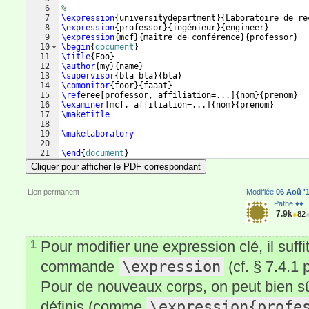
6
%
7
\expression
{
universitydepartment
}
{
Laboratoire de re
8
\expression
{
professor
}
{
ingénieur
}
{
engineer
}
9
\expression
{
mcf
}
{
maître de conférence
}
{
professor
}
10
\begin
{
document
}
11
\title
{
Foo
}
12
\author
{
my
}
{
name
}
13
\supervisor
{
bla bla
}
{
bla
}
14
\comonitor
{
foor
}
{
faaat
}
15
\ref
eree
[
professor, affiliation=...
]
{
nom
}
{
prenom
}
16
\examiner
[
mcf, affiliation=...
]
{
nom
}
{
prenom
}
17
\maketitle
18
19
\makelaboratory
20
21
\end
{
document
}
Cliquer pour afficher le PDF correspondant
Lien permanent
Modifiée
06 Aoû '1
Pathe ♦♦
7.9k
●
82
Pour modifier une expression clé, il suffit
1
\expression
commande
(cf. § 7.4.1
Pour de nouveaux corps, on peut bien s
\expression{profe
définis (comme