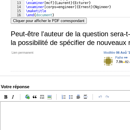
13
\examiner
[
mcf
]
{
Laurent
}
{
Ecturer
}
14
\examiner
[
corps=engineer
]
{
Ernest
}
{
Ngineer
}
15
\maketitle
16
\end
{
document
}
Cliquer pour afficher le PDF correspondant
Peut-être l'auteur de la question sera-t
la possibilité de spécifier de nouveaux 
Lien permanent
Modifiée
06 Aoû '1
Pathe ♦♦
7.9k
●
82
Votre réponse