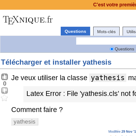
C'est votre premièr
Questions
Mots-clés
Utili
Questions
Télécharger et installer yathesis
Je veux utiliser la classe
yathesis
mai
0
Latex Error : File 'yathesis.cls' not
Comment faire ?
yathesis
Modifiée
29 Nov '1