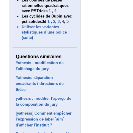
Les courbes de Bézier
rationnelles quadratiques
avec PSTricks
1
,
2
Les cyclides de Dupin avec
pst-solides3d
1
,
2
,
3
,
4
,
5
Utiliser les variantes
stylistiques d’une police
(suite)
Questions similaires
Yathesis : modification de
l'affichage du jury
Yathesis: séparation
encadrants / directeurs de
thèse
yathesis : modifier l'aperçu de
la composition du jury
[yathesis] Comment empêcher
l'expression de label `aim`
d'afficher l'institut ?