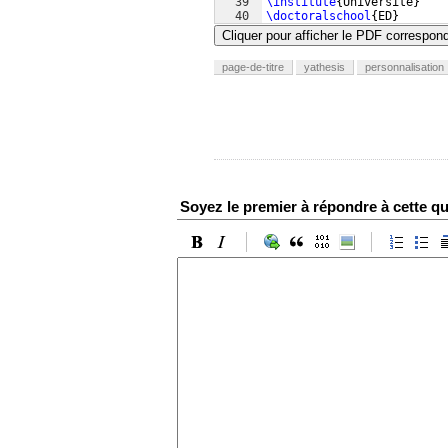
39
\institute
{
Université
}
40
\doctoralschool
{
ED
}
41
\laboratory
{
Labo
}
{
Labo
}
Cliquer pour afficher le PDF correspon
page-de-titre
yathesis
personnalisation
Soyez le premier à répondre à cette qu