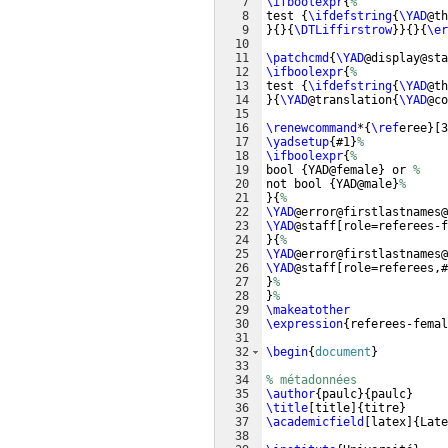
7
\ifboolexpr
{
%
8
test 
{
\ifdefstring
{
\YAD
@th
9
}
{
}
{
\DTLiffirstrow
}}
{
}
{
\er
10
11
\patchcmd
{
\YAD
@display@sta
12
\ifboolexpr
{
%
13
test 
{
\ifdefstring
{
\YAD
@th
14
}
{
\YAD
@translation
{
\YAD
@co
15
16
\renewcommand
*
{
\ref
eree
}
[
3
17
\yadsetup
{
#1
}
%
18
\ifboolexpr
{
%
19
bool 
{
YAD@female
}
 or 
%
20
not bool 
{
YAD@male
}
%
21
}
{
%
22
\YAD
@error@firstlastnames@
23
\YAD
@staff
[
role=referees-f
24
}
{
%
25
\YAD
@error@firstlastnames@
26
\YAD
@staff
[
role=referees,#
27
}
%
28
}
%
29
\makeatother
30
\expression
{
referees-femal
31
32
\begin
{
document
}
33
34
% métadonnées
35
\author
{
paulc
}
{
paulc
}
36
\title
[
title
]
{
titre
}
37
\academicfield
[
latex
]
{
Late
38