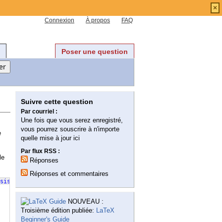
×
Connexion
À propos
FAQ
Poser une question
Suivre cette question
Par courriel :
Une fois que vous serez enregistré,
vous pourrez souscrire à n'importe
e
quelle mise à jour ici
Par flux RSS :
le
Réponses
Réponses et commentaires
sis
}
NOUVEAU :
Troisième édition publiée:
LaTeX
Beginner's Guide