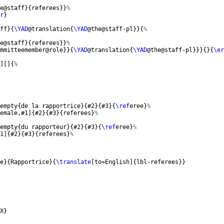
e@staff
}
{
referees
}}
%
r
}
ff
}
{
\YAD
@translation
{
\YAD
@the@staff-pl
}}
{
%
e@staff
}
{
referees
}}
%
mmitteemember@role
}}
{
\YAD
@translation
{
\YAD
@the@staff-pl
}}}
{
}
{
\er
]
[
]
{
%
empty
{
de la rapportrice
}
{
#2
}
{
#3
}
{
\ref
eree
}
%
emale,#1
]
{
#2
}
{
#3
}
{
referees
}
%
empty
{
du rapporteur
}
{
#2
}
{
#3
}
{
\ref
eree
}
%
1
]
{
#2
}
{
#3
}
{
referees
}
%
e
}
{
Rapportrice
}
{
\translate
[
to=English
]
{
lbl-referees
}}
X
}