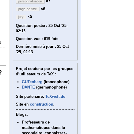
×7
personnalisation
×6
page-de-titre
×5
jury
Question posée :
25 Oct '25,
02:13
Question vue :
619 fois
%
Dernière mise à jour :
25 Oct
'25, 02:13
Projet soutenu par les groupes
d’utilisateurs de TeX :
GUTenberg
(francophone)
DANTE
(germanophone)
Site partenaire:
TeXwelt.de
Site en
construction
.
Blogs:
Professeurs de
mathématiques dans le
secondaire, connaissez-