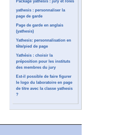
Package yathesis : jury et rôles
yathesis : personnaliser la
page de garde
Page de garde en anglais
(yathesis)
Yathesis: personnalisation en
tête/pied de page
Yathésis : choisir la
préposition pour les instituts
des membres du jury
Est-il possible de faire figurer
le logo du laboratoire en page
de titre avec la classe yathesis
?