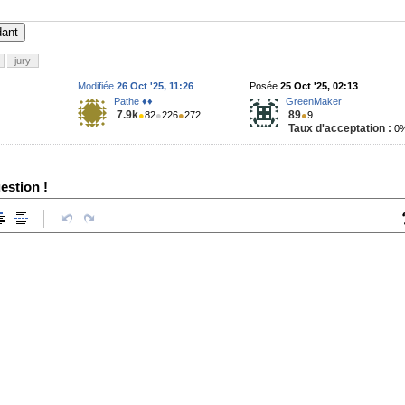
dant
jury
Modifiée
26 Oct '25, 11:26
Posée
25 Oct '25, 02:13
Pathe ♦♦
GreenMaker
7.9k
89
●
82
●
226
●
272
●
9
Taux d'acceptation :
0
estion !