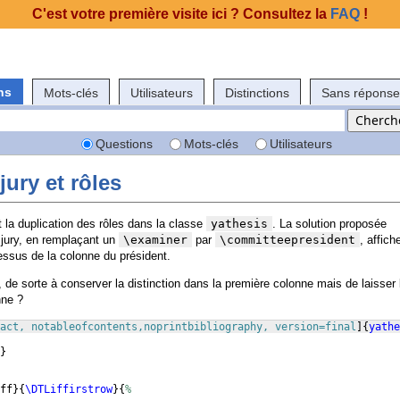
C'est votre première visite ici ? Consultez la
FAQ
!
ns
Mots-clés
Utilisateurs
Distinctions
Sans réponse
Questions
Mots-clés
Utilisateurs
jury et rôles
la duplication des rôles dans la classe
yathesis
. La solution proposée
e jury, en remplaçant un
\examiner
par
\committeepresident
, affich
essus de la colonne du président.
 de sorte à conserver la distinction dans la première colonne mais de laisser 
nne ?
act, notableofcontents,noprintbibliography, version=final
]
{
yathe
}
ff
}
{
\DTLiffirstrow
}
{
%