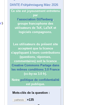
DANTE-Frühjahrstagung März 2026
Ce site est joyeusement entretenu
par
l’association GUTenberg
,
r
}
groupe francophone des
utilisateurs de TeX, LaTeX et
logiciels compagnons.
Les utilisateurs du présent site
acceptent que la licence
s'appliquant à leurs contributions
(questions, réponses,
commentaires) soit la licence
Creative Commons Partage dans
les mêmes conditions 3.0 France
(cc-by-sa 3.0 fr).
Notre
politique de confidentialité
est publique.
Mots-clés de la question :
×135
yathesis