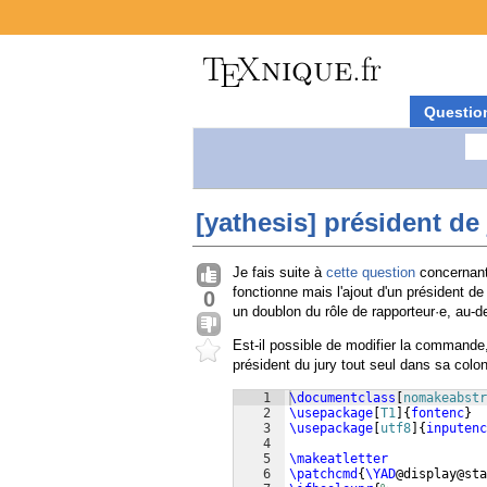
Questio
[yathesis] président de 
Je fais suite à
cette question
concernant 
fonctionne mais l'ajout d'un président d
0
un doublon du rôle de rapporteur·e, au-d
Est-il possible de modifier la commande,
président du jury tout seul dans sa colo
1
\documentclass
[
nomakeabstr
2
\usepackage
[
T1
]
{
fontenc
}
3
\usepackage
[
utf8
]
{
inputenc
4
5
\makeatletter
6
\patchcmd
{
\YAD
@display@sta