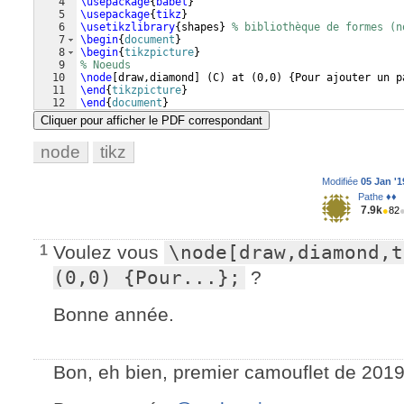
4
\usepackage
{
babel
}
5
\usepackage
{
tikz
}
6
\usetikzlibrary
{
shapes
}
% bibliothèque de formes (n
7
\begin
{
document
}
8
\begin
{
tikzpicture
}
9
% Noeuds
10
\node
[
draw,diamond
]
(
C
)
 at 
(
0,0
)
{
Pour ajouter un p
11
\end
{
tikzpicture
}
12
\end
{
document
}
Cliquer pour afficher le PDF correspondant
node
tikz
Modifiée
05 Jan '1
Pathe ♦♦
7.9k
●
82
Voulez vous
\node[draw,diamond,t
1
(0,0) {Pour...};
?
Bonne année.
Bon, eh bien, premier camouflet de 2019 