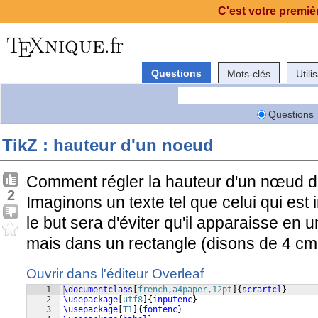
C'est votre premièr
Questions
Mots-clés
Utili
Questions
TikZ : hauteur d'un noeud
Comment régler la hauteur d'un nœud da
2
Imaginons un texte tel que celui qui est 
le but sera d'éviter qu'il apparaisse en u
mais dans un rectangle (disons de 4 cm 
Ouvrir dans l'éditeur Overleaf
1
\documentclass
[
french,a4paper,12pt
]
{
scrartcl
}
2
\usepackage
[
utf8
]
{
inputenc
}
3
\usepackage
[
T1
]
{
fontenc
}