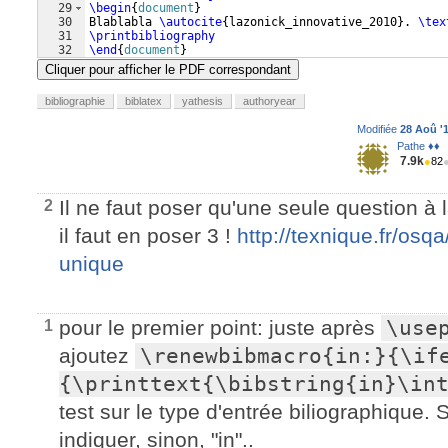
29
\begin
{
document
}
30
Blablabla 
\autocite
{
lazonick_innovative_2010
}
. 
\tex
31
\printbibliography
32
\end
{
document
}
Cliquer pour afficher le PDF correspondant
bibliographie
biblatex
yathesis
authoryear
Modifiée
28 Aoû '1
Pathe ♦♦
7.9k
●
82
Il ne faut poser qu'une seule question à 
2
il faut en poser 3 !
http://texnique.fr/osq
unique
pour le premier point: juste après
\use
1
ajoutez
\renewbibmacro{in:}{\if
{\printtext{\bibstring{in}\in
test sur le type d'entrée biliographique. Si
indiquer, sinon, "in"..