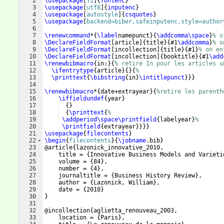
2
\usepackage
[
T1
]
{
fontenc
}
3
\usepackage
[
utf8
]
{
inputenc
}
4
\usepackage
[
autostyle
]
{
csquotes
}
5
\usepackage
[
backend=biber,safeinputenc,style=author
6
7
\renewcommand
*
{
\label
namepunct
}
{
\addcomma\space
}
% v
8
\DeclareFieldFormat
[
article
]
{
title
}
{
#1
\addcomma
}
% o
9
\DeclareFieldFormat
[
incollection
]
{
title
}
{
#1
}
% on en
10
\DeclareFieldFormat
[
incollection
]
{
booktitle
}
{
#1
\add
11
\renewbibmacro
{
in:
}
{
% retire In pour les articles u
12
\ifentrytype
{
article
}
{
}
{
%
13
\printtext
{
\bibstring
{
in
}
\intitlepunct
}}}
14
15
\renewbibmacro
*
{
date+extrayear
}
{
%retire les parenth
16
\iffieldundef
{
year
}
17
{
}
18
{
\printtext
{
%
19
\addperiod\space\printfield
{
labelyear
}
%
20
\printfield
{
extrayear
}}}}
21
\usepackage
{
filecontents
}
22
\begin
{
filecontents
}
{
\jobname
.bib
}
23
@article
{
lazonick_innovative_2010,
24
    title = 
{
Innovative Business Models and Varieti
25
    volume = 
{
84
}
,
26
    number = 
{
4
}
,
27
    journaltitle = 
{
Business History Review
}
,
28
    author = 
{
Lazonick, William
}
,
29
    date = 
{
2010
}
30
}
31
32
@incollection
{
aglietta_renouveau_2003,
33
    location = 
{
Paris
}
,