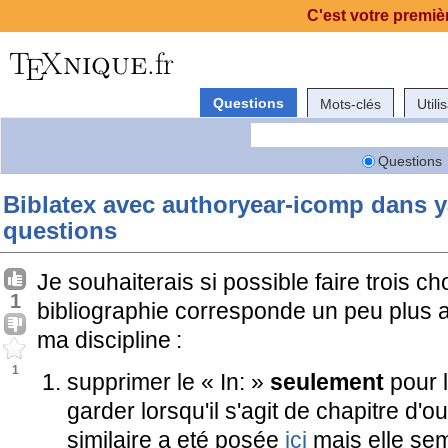
C'est votre premièr
Questions
Mots-clés
Utili
Questions
Biblatex avec authoryear-icomp dans yat
questions
Je souhaiterais si possible faire trois 
1
bibliographie corresponde un peu plus
ma discipline :
1
supprimer le « In: »
seulement
pour l
garder lorsqu'il s'agit de chapitre d'
similaire a eté posée
ici
mais elle sem