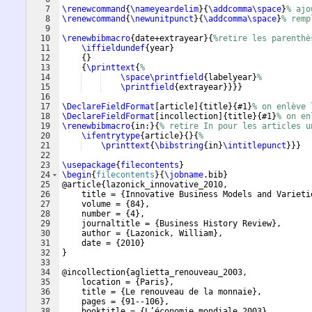
7
\renewcommand
{
\nameyeardelim
}
{
\addcomma\space
}
% ajo
8
\renewcommand
{
\newunitpunct
}
{
\addcomma\space
}
% remp
9
10
\renewbibmacro
{
date+extrayear
}
{
%retire les parenthè
11
\iffieldundef
{
year
}
12
{
}
13
{
\printtext
{
%
14
\space\printfield
{
labelyear
}
%
15
\printfield
{
extrayear
}}}}
16
17
\DeclareFieldFormat
[
article
]
{
title
}
{
#1
}
% on enlève 
18
\DeclareFieldFormat
[
incollection
]
{
title
}
{
#1
}
% on en
19
\renewbibmacro
{
in:
}
{
% retire In pour les articles u
20
\ifentrytype
{
article
}
{
}
{
%
21
\printtext
{
\bibstring
{
in
}
\intitlepunct
}}}
22
23
\usepackage
{
filecontents
}
24
\begin
{
filecontents
}
{
\jobname
.bib
}
25
@article
{
lazonick_innovative_2010,
26
    title = 
{
Innovative Business Models and Varieti
27
    volume = 
{
84
}
,
28
    number = 
{
4
}
,
29
    journaltitle = 
{
Business History Review
}
,
30
    author = 
{
Lazonick, William
}
,
31
    date = 
{
2010
}
32
}
33
34
@incollection
{
aglietta_renouveau_2003,
35
    location = 
{
Paris
}
,
36
    title = 
{
Le renouveau de la monnaie
}
,
37
    pages = 
{
91--106
}
,
38
    booktitle = 
{
L’économie mondiale 2003
}
,