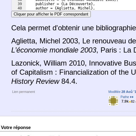
39
    publisher = 
{
La Découverte
}
,
40
    author = 
{
Aglietta, Michel
}
,
41
    date = 
{
2003
}
Cliquer pour afficher le PDF correspondant
Cela permet d'obtenir une bibliographi
Aglietta, Michel 2003, Le renouveau de 
L’économie mondiale 2003
, Paris : La
Lazonick, William 2010, Innovative Bu
of Capitalism : Financialization of the 
History Review
84.4.
Lien permanent
Modifiée
28 Aoû '1
Pathe ♦♦
7.9k
●
82
Votre réponse