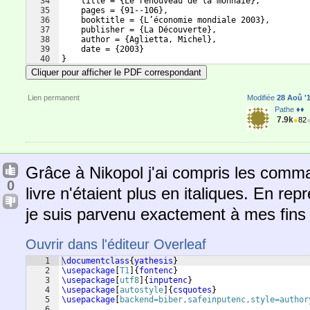
34
    title = 
{
Le renouveau de la monnaie
}
,
35
    pages = 
{
91--106
}
,
36
    booktitle = 
{
L’économie mondiale 2003
}
,
37
    publisher = 
{
La Découverte
}
,
38
    author = 
{
Aglietta, Michel
}
,
39
    date = 
{
2003
}
40
}
41
Cliquer pour afficher le PDF correspondant
Lien permanent
Modifiée
28 Aoû '1
Pathe ♦♦
7.9k
●
82
Grâce à Nikopol j'ai compris les comma
0
livre n'étaient plus en italiques. En rep
je suis parvenu exactement à mes fins a
Ouvrir dans l'éditeur Overleaf
1
\documentclass
{
yathesis
}
2
\usepackage
[
T1
]
{
fontenc
}
3
\usepackage
[
utf8
]
{
inputenc
}
4
\usepackage
[
autostyle
]
{
csquotes
}
5
\usepackage
[
backend=biber,safeinputenc,style=author
6