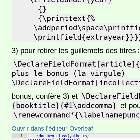
      {}

      {\printtext{%

     \addperiod\space\printfield{labelyear}%

     \printfield{extrayear}}}
3) pour retirer les guillemets des titres :
\DeclareFieldFormat[article]{
plus le bonus (la virgule)

\DeclareFieldFormat[incollect
bonus, confère 3) et
\DeclareField
{booktitle}{#1\addcomma}
et pou
\renewcommand*{\labelnamepunc
Ouvrir dans l'éditeur Overleaf
1
\documentclass
{
yathesis
}