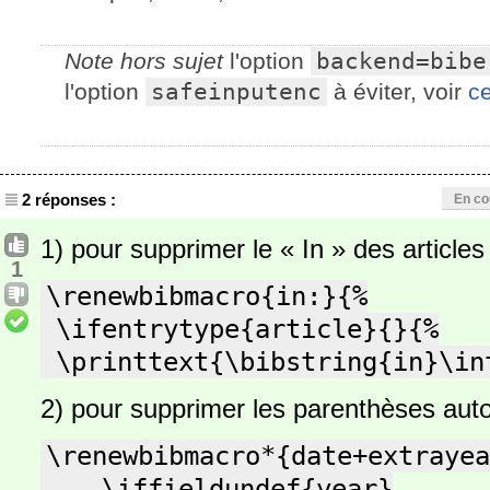
Note hors sujet
l'option
backend=bibe
l'option
safeinputenc
à éviter, voir
ce
2 réponses :
En co
1) pour supprimer le « In » des article
1
\renewbibmacro{in:}{%

 \ifentrytype{article}{}{%

 \printtext{\bibstring{in}\in
2) pour supprimer les parenthèses autou
\renewbibmacro*{date+extrayea
    \iffieldundef{year}
