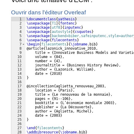
Ouvrir dans l'éditeur Overleaf
1
\documentclass
{
yathesis
}
2
\usepackage
[
T1
]
{
fontenc
}
3
\usepackage
[
utf8
]
{
inputenc
}
4
\usepackage
[
autostyle
]
{
csquotes
}
5
\usepackage
[
backend=biber,safeinputenc,style=author
6
\usepackage
{
filecontents
}
7
\begin
{
filecontents
}
{
\jobname
.bib
}
8
@article
{
lazonick_innovative_2010,
9
    title = 
{
Innovative Business Models and Varieti
10
    volume = 
{
84
}
,
11
    number = 
{
4
}
,
12
    journaltitle = 
{
Business History Review
}
,
13
    author = 
{
Lazonick, William
}
,
14
    date = 
{
2010
}
15
}
16
17
@incollection
{
aglietta_renouveau_2003,
18
    location = 
{
Paris
}
,
19
    title = 
{
Le renouveau de la monnaie
}
,
20
    pages = 
{
91--106
}
,
21
    booktitle = 
{
L’économie mondiale 2003
}
,
22
    publisher = 
{
La Découverte
}
,
23
    author = 
{
Aglietta, Michel
}
,
24
    date = 
{
2003
}
25
}
26
27
\end
{
filecontents
}
28
\addbibresource
{
\jobname
.bib
}