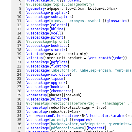
6
\usepackage
[
utf8
]
{
inputenc
}
7
%\usepackage[top=1.5cm]{geometry}
8
\geometry
{
a4paper, top=2.5cm, bottom=2.54cm
}
9
\usepackage
{
graphicx
}
10
\usepackage
{
subcaption
}
11
\usepackage
[
xindy,  acronyms, symbols
]
{
glossaries
}
12
\usepackage
{
colortbl
}
13
\usepackage
{
hhline
}
14
\usepackage
{
vcell
}
15
\usepackage
{
pifont
}
16
%\usepackage{kpfonts}
17
\usepackage
{
booktabs
}
18
\usepackage
{
siunitx
}
19
\sisetup
{
separate-uncertainty
}
20
\sisetup
{
inter-unit-product = 
\ensuremath
{
\cdot
}}
21
\usepackage
{
pgfplots
}
22
\usepackage
{
floatrow
}
23
\usepackage
[
labelfont=bf, labelsep=endash, font=sma
24
\usepackage
{
microtype
}
25
\usepackage
{
lipsum
}
26
\usepackage
{
upgreek
}
27
\usepackage
{
booktabs
}
28
\usepackage
{
chemmacros
}
29
\chemsetup
[
phases
]
{
pos=sub
}
30
\usepackage
{
multirow
}
31
%\chemsetup[reactions]{before-tag =  \thechapter , 
32
\chemsetup
[
redox
]
{
explicit-sign = true
}
33
\chemsetup
{
redox/dist=1em
}
34
\renewcommand\thereaction
{{
R~
\thechapter
.
\arabic
{
re
35
\usepackage
[
autostyle
]
{
csquotes
}
36
\usepackage
[
backend=biber,safeinputenc, giveninits=
37
\usepackage
[
pdfencoding=auto
]
{
hyperref
}