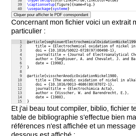
38
\hypersetup
{
colorlinks=true,linkcolor=blue
}
39
\captionsetup
[
figure
]
{
name=Fig.
}
40
\usepackage
{
systeme
}
41
\usepackage
{
amsmath,amsfonts,amssymb
}
Cliquer pour afficher le PDF correspondant
Concernant mon fichier voici un extrait 
particulier :
1
@article{seghiouerElectrochemicalOxidationNickel199
2
    title = {Electrochemical oxidation of nickel in
3
    doi = {10.1016/S0022-0728(97)00498-1},
4
    journaltitle = {Journal of Electroanalytical Ch
5
    author = {Seghiouer, A. and Chevalet, J. and Ba
6
    date = {1998},
7
}
8
9
@article{visscherAnodicOxidationNickel1980,
10
    title = {The anodic oxidation of nickel in alka
11
    doi = {10.1016/0013-4686(80)87072-1},
12
    journaltitle = {Electrochimica Acta},
13
    author = {Visscher, W. and Barendrecht, E.},
14
    date = {1980},
15
}
Et j'ai beau tout compiler, biblio, fichier te
table de bibliographie s'effectue bien 
références n'est affichée et un message 
dessous est affiché :