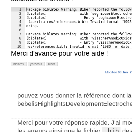
1
Package biblatex Warning: Biber reported the follow
2
(biblatex)                with 'seghiouerElectroche
3
(biblatex)                - Entry 'seghiouerElectro
4
 (auxiliaires/references.bib): Invalid format '1998
5
oring.
6
7
Package biblatex Warning: Biber reported the follow
8
(biblatex)                with 'visscherAnodicOxida
9
(biblatex)                - Entry 'visscherAnodicOx
10
res/references.bib): Invalid format '1980' of date 
Merci d'avance pour votre aide !
biblatex
yathesis
biber
Modifiée
08 Jan '2
pouvez-vous donner la référence dont la 
bebelisHighlightsDevelopmentElectroch
Merci pour votre réponse rapide. J'ai mod
les erreurs ainsi que le fichier
.bib
des