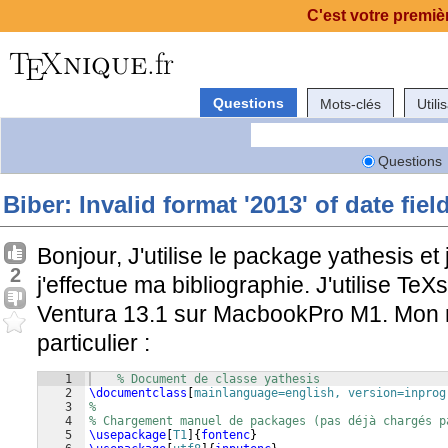
C'est votre premièr
Questions
Mots-clés
Utili
Questions
Biber: Invalid format '2013' of date field
Bonjour, J'utilise le package yathesis et
2
j'effectue ma bibliographie. J'utilise Te
Ventura 13.1 sur MacbookPro M1. Mon m
particulier :
1
% Document de classe yathesis
2
\documentclass
[
mainlanguage=english, version=inprog
3
%
4
% Chargement manuel de packages (pas déjà chargés p
5
\usepackage
[
T1
]
{
fontenc
}