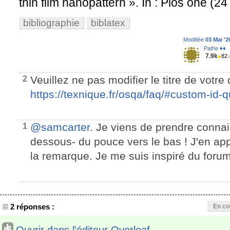
thin film nanopattern ». In : Plos one (24 
bibliographie
biblatex
Modifiée
03 Mai '2
Pathe ♦♦
7.9k
●
82
Veuillez ne pas modifier le titre de votr
2
https://texnique.fr/osqa/faq/#custom-id-q
@samcarter
. Je viens de prendre connai
1
dessous- du pouce vers le bas ! J'en app
la remarque. Je me suis inspiré du forum
2 réponses :
En co