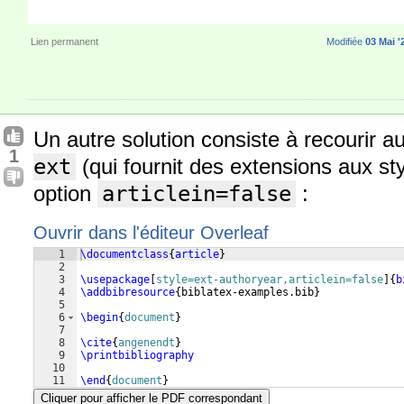
Lien permanent
Modifiée
03 Mai '
Un autre solution consiste à recourir 
1
ext
(qui fournit des extensions aux st
option
articlein=false
:
Ouvrir dans l'éditeur Overleaf
1
\documentclass
{
article
}
2
3
\usepackage
[
style=ext-authoryear,articlein=false
]
{
b
4
\addbibresource
{
biblatex-examples.bib
}
5
6
\begin
{
document
}
7
8
\cite
{
angenendt
}
9
\printbibliography
10
11
\end
{
document
}
Cliquer pour afficher le PDF correspondant