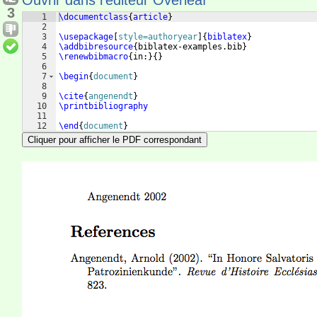
Ouvrir dans l'éditeur Overleaf
3
1
\documentclass
{
article
}
2
3
\usepackage
[
style=authoryear
]
{
biblatex
}
4
\addbibresource
{
biblatex-examples.bib
}
5
\renewbibmacro
{
in:
}
{
}
6
7
\begin
{
document
}
8
9
\cite
{
angenendt
}
10
\printbibliography
11
12
\end
{
document
}
Cliquer pour afficher le PDF correspondant