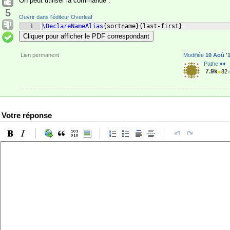
On peut utiliser la commande :
5
Ouvrir dans l'éditeur Overleaf
1
\DeclareNameAlias
{
sortname
}
{
last-first
}
Cliquer pour afficher le PDF correspondant
Lien permanent
Modifiée
10 Aoû '1
Pathe ♦♦
7.9k
●
82
Votre réponse