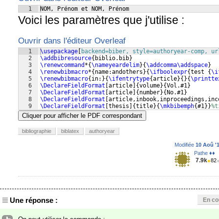
1
NOM, Prénom et NOM, Prénom
Voici les paramètres que j'utilise :
Ouvrir dans l'éditeur Overleaf
1
\usepackage
[
backend=biber, style=authoryear-comp, ur
2
\addbibresource
{
biblio.bib
}
3
\renewcommand
*
{
\nameyeardelim
}
{
\addcomma\addspace
}
4
\renewbibmacro
*
{
name:andothers
}
{
\ifboolexpr
{
test 
{
\i
5
\renewbibmacro
{
in:
}
{
\ifentrytype
{
article
}
{
}
{
\printte
6
\DeclareFieldFormat
[
article
]
{
volume
}
{
Vol.#1
}
7
\DeclareFieldFormat
[
article
]
{
number
}
{
No.#1
}
8
\DeclareFieldFormat
[
article,inbook,inproceedings,inc
9
\DeclareFieldFormat
[
thesis
]
{
title
}
{
\mkbibemph
{
#1
}}
%t
Cliquer pour afficher le PDF correspondant
bibliographie
biblatex
authoryear
Modifiée
10 Aoû '1
Pathe ♦♦
7.9k
●
82
Une réponse :
En co