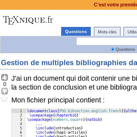
C'est votre premièr
Questions
Mots-clés
Utili
Questions
Gestion de multiples bibliographies 
J'ai un document qui doit contenir une b
0
la section de conclusion et une bibliog
Mon fichier principal contient :
1
\documentclass
[
PhD,bibsection,english,french
]
{
ulthe
2
\usepackage
{
chapterbib
}
`
3
\usepackage
[
numbers,square
]
{
natbib
}
4
    ...
5
\include
{
introduction
}
6
\include
{
chap1-articles
}
7
\include
{
chap2-articles
}