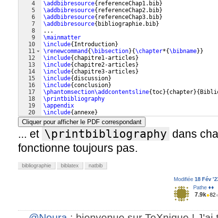
4
\addbibresource
{
referenceChap1.bib
}
5
\addbibresource
{
referenceChap2.bib
}
6
\addbibresource
{
referenceChap3.bib
}
7
\addbibresource
{
bibliographie.bib
}
8
...
9
\mainmatter
10
\include
{
Introduction
}
11
\renewcommand
{
\bibsection
}
{
\chapter
*
{
\bibname
}}
12
\include
{
chapitre1-articles
}
13
\include
{
chapitre2-articles
}
14
\include
{
chapitre3-articles
}
15
\include
{
discussion
}
16
\include
{
conclusion
}
17
\phantomsection\addcontentsline
{
toc
}
{
chapter
}
{
Bibli
18
\printbibliography
19
\appendix
20
\include
{
annexe
}
Cliquer pour afficher le PDF correspondant
... et
\printbibliography
dans cha
fonctionne toujours pas.
bibliographie
biblatex
natbib
Modifiée
18 Fév '2
Pathe ♦♦
7.9k
●
82
@Noura
: bienvenue sur TeXnique ! J'ai 