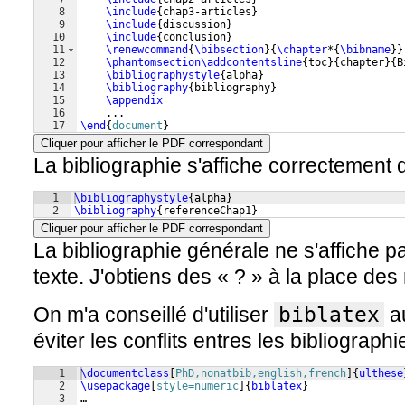
8
\include
{
chap3-articles
}
9
\include
{
discussion
}
10
\include
{
conclusion
}
11
\renewcommand
{
\bibsection
}
{
\chapter
*
{
\bibname
}}
12
\phantomsection\addcontentsline
{
toc
}
{
chapter
}
{
B
13
\bibliographystyle
{
alpha
}
14
\bibliography
{
bibliography
}
15
\appendix
16
    ...
17
\end
{
document
}
Cliquer pour afficher le PDF correspondant
La bibliographie s'affiche correctement 
1
\bibliographystyle
{
alpha
}
2
\bibliography
{
referenceChap1
}
Cliquer pour afficher le PDF correspondant
La bibliographie générale ne s'affiche 
texte. J'obtiens des « ? » à la place des
On m'a conseillé d'utiliser
biblatex
au
éviter les conflits entres les bibliographi
1
\documentclass
[
PhD,nonatbib,english,french
]
{
ulthese
2
\usepackage
[
style=numeric
]
{
biblatex
}
3
…