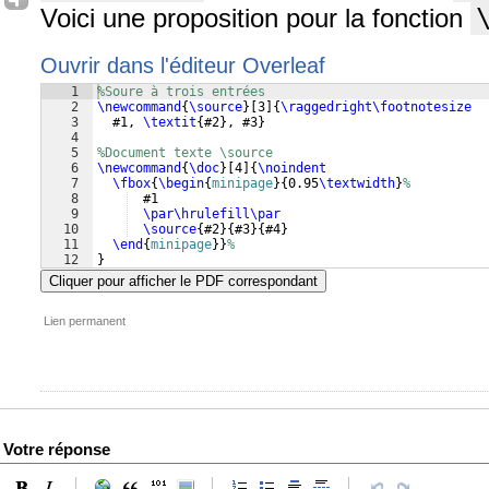
Voici une proposition pour la fonction
Ouvrir dans l'éditeur Overleaf
1
%Soure à trois entrées
2
\newcommand
{
\source
}
[
3
]
{
\raggedright\footnotesize
3
  #1, 
\textit
{
#2
}
, #3
}
4
5
%Document texte \source
6
\newcommand
{
\doc
}
[
4
]
{
\noindent
7
\fbox
{
\begin
{
minipage
}
{
0.95
\textwidth
}
%
8
  #1
9
\par\hrulefill\par
10
\source
{
#2
}
{
#3
}
{
#4
}
11
\end
{
minipage
}
}
%
12
}
Cliquer pour afficher le PDF correspondant
Lien permanent
Votre réponse