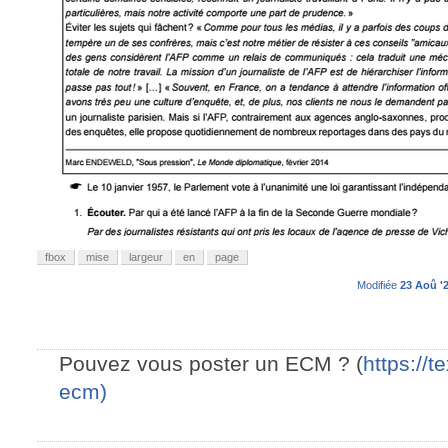
fbox
mise
largeur
en
page
Modifiée
23 Aoû '2
Pouvez vous poster un ECM ? (
https://t
ecm)