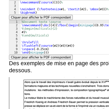
2
\newcommand
{
\source
}
[
3
]
{
%
3
4
\noindent
{
\footnotesize
#1, 
\textit
{
#2
}
, 
\mbox
{
#3
}}
%
5
\bigbreak
}
Cliquer pour afficher le PDF correspondant
1
%Document texte \source
2
\newcommand
{
\doc
}
[
4
]
{
\fbox
{
\begin
{
minipage
}
{
0.95
\te
3
%\begin{multicols}{2}
4
#1
%
5
%\end{multicols}
6
7
\hrulefill
8
\flushleft
{
\source
{
#2
}
{
#3
}
{
#4
}}
9
\vspace
{
-0.25cm
}
10
\end
{
minipage
}
}}
Cliquer pour afficher le PDF correspondant
Des exemples de mise en page des pro
dessous.