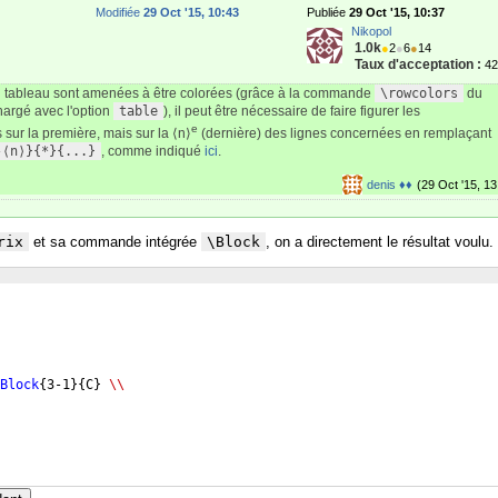
Modifiée
29 Oct '15, 10:43
Publiée
29 Oct '15, 10:37
Nikopol
1.0k
●
2
●
6
●
14
Taux d'acceptation :
4
 du tableau sont amenées à être colorées (grâce à la commande
\rowcolors
du
argé avec l'option
table
), il peut être nécessaire de faire figurer les
e
 sur la première, mais sur la ⟨n⟩
(dernière) des lignes concernées en remplaçant
-⟨n⟩}{*}{...}
, comme indiqué
ici
.
denis ♦♦
(29 Oct '15, 13
rix
et sa commande intégrée
\Block
, on a directement le résultat voulu.
Block
{
3-1
}
{
C
}
\\