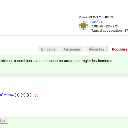
Posée
29 Oct '15, 00:09
Pathe ♦♦
7.9k
●
82
●
226
●
272
Taux d'acceptation :
5
En cours
Anciennes
Récentes
Populaire
 tableau, à combiner avec setspace ou array pour régler les bordures :
ultirow
{
3
}
{
*
}
{
C
}
\\
dant