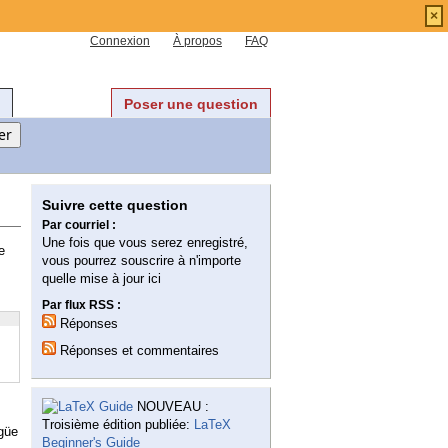
×
Connexion
À propos
FAQ
Poser une question
Suivre cette question
Par courriel :
Une fois que vous serez enregistré,
e
vous pourrez souscrire à n'importe
quelle mise à jour ici
Par flux RSS :
Réponses
Réponses et commentaires
NOUVEAU :
Troisième édition publiée:
LaTeX
igüe
Beginner's Guide