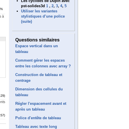
Les cyclides de Dupin avec
pst-solides3d
1
,
2
,
3
,
4
,
5
4%
Utiliser les variantes
stylistiques d’une police
s à
(suite)
Questions similaires
Espace vertical dans un
tableau
Comment gérer les espaces
entre les colonnes avec array ?
Construction de tableau et
centrage
Dimension des cellules du
tableau
:29)
ents
Régler l'espacement avant et
après un tableau
:57)
Police d'entête de tableau
Tableau avec texte long