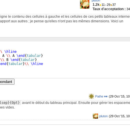
pluton
1.2k
●
11
●
29
●
37
Taux d'acceptation :
3
igne le contenu des cellules à gauche et les cellules de ces petits tableaux interne
rapport aux autres ; je pense qu'elles n'ont pas les mêmes dimensions. Voici un
\\
\hline
\
 A 
\\
 A 
\end
{
tabular
}
 
\\
 B 
\end
{
tabular
}
\end
{
tabular
}
\\
\hline
spondant
Pathe ♦♦
(29 Oct '15, 10
lsep}{0pt}
avant le début du tableau principal. Ensuite pour gérer les espacem
nes vides.
pluton
(29 Oct '15, 10