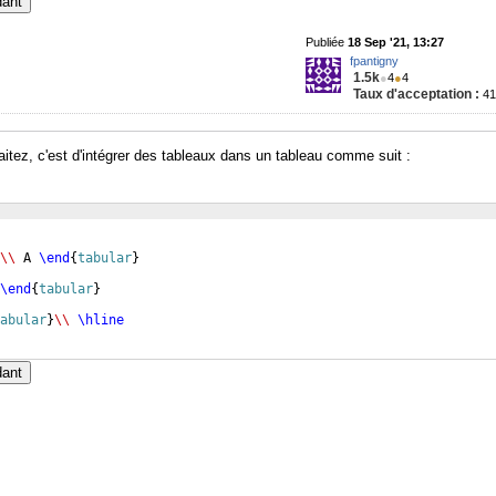
dant
Publiée
18 Sep '21, 13:27
fpantigny
1.5k
●
4
●
4
Taux d'acceptation :
4
itez, c'est d'intégrer des tableaux dans un tableau comme suit :
\\
 A 
\end
{
tabular
}
\end
{
tabular
}
abular
}
\\
\hline
dant