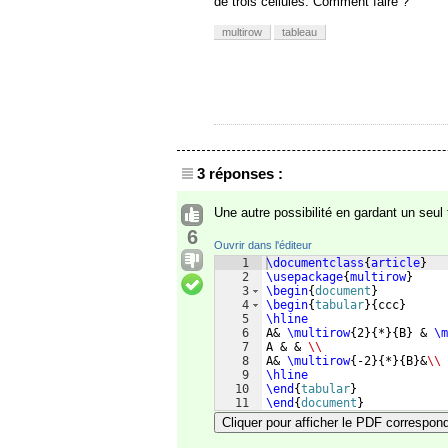
de trois cellules. Comment faire ?
multirow
tableau
3 réponses :
Une autre possibilité en gardant un seul
6
Ouvrir dans l'éditeur
1
\documentclass
{
article
}
2
\usepackage
{
multirow
}
3
\begin
{
document
}
4
\begin
{
tabular
}
{
ccc
}
5
\hline
6
A& 
\multirow
{
2
}
{
*
}
{
B
}
 & 
\m
7
A & & 
\\
8
A& 
\multirow
{
-2
}
{
*
}
{
B
}
&
\\
9
\hline
10
\end
{
tabular
}
11
\end
{
document
}
Cliquer pour afficher le PDF correspon