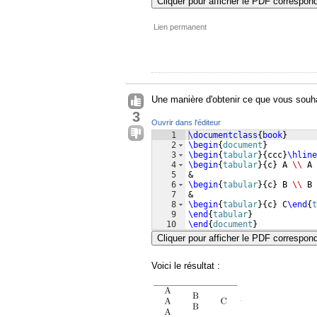
Cliquer pour afficher le PDF correspon
Lien permanent
Une manière d'obtenir ce que vous souha
3
Ouvrir dans l'éditeur
1
\documentclass
{
book
}
2
\begin
{
document
}
3
\begin
{
tabular
}
{
ccc
}
\hline
4
\begin
{
tabular
}
{
c
}
 A 
\\
 A 
5
&
6
\begin
{
tabular
}
{
c
}
 B 
\\
 B 
7
&
8
\begin
{
tabular
}
{
c
}
 C
\end
{
t
9
\end
{
tabular
}
10
\end
{
document
}
Cliquer pour afficher le PDF correspon
Voici le résultat :