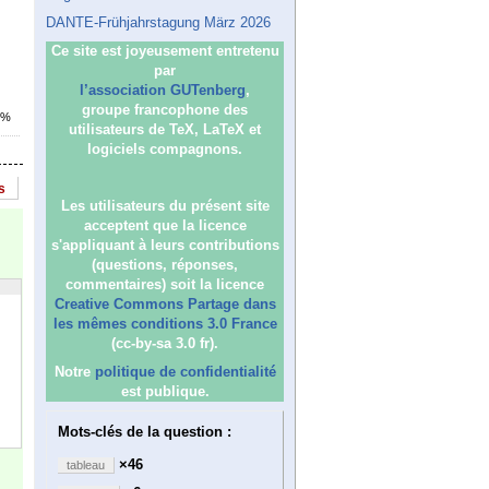
DANTE-Frühjahrstagung März 2026
Ce site est joyeusement entretenu
par
l’association GUTenberg
,
groupe francophone des
7%
utilisateurs de TeX, LaTeX et
logiciels compagnons.
s
Les utilisateurs du présent site
acceptent que la licence
s'appliquant à leurs contributions
(questions, réponses,
commentaires) soit la licence
Creative Commons Partage dans
les mêmes conditions 3.0 France
(cc-by-sa 3.0 fr).
Notre
politique de confidentialité
est publique.
Mots-clés de la question :
×46
tableau