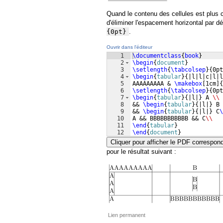
Quand le contenu des cellules est plus c
d'éliminer l'espacement horizontal par d
{0pt}
.
Ouvrir dans l'éditeur
1
\documentclass
{
book
}
2
\begin
{
document
}
3
\setlength
{
\tabcolsep
}
{
0pt
4
\begin
{
tabular
}
{
|l|l|c|l|l
5
AAAAAAAAA & 
\makebox
[
1cm
]
{
6
\setlength
{
\tabcolsep
}
{
0pt
7
\begin
{
tabular
}
{
|l|
}
 A 
\\
 
8
&& 
\begin
{
tabular
}
{
|l|
}
 B 
9
&& 
\begin
{
tabular
}
{
|l|
}
 C
\
10
A && BBBBBBBBBBB && C
\\
11
\end
{
tabular
}
12
\end
{
document
}
Cliquer pour afficher le PDF correspon
pour le résultat suivant :
Lien permanent