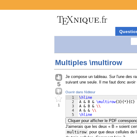
Questio
Multiples \multirow
Je compose un tableau. Sur l'une des ran
suivant une seule. Il me faut donc avoir
5
Ouvrir dans l'éditeur
1
\hline
2
A & B & 
\multirow
{
3
}
{
*
}
{
C
}
1
3
A & B & 
\\
4
A & & 
\\
5
\hline
Cliquer pour afficher le PDF correspon
J'aimerais que les deux « B » soient cen
multirow
pour que deux cellules de l