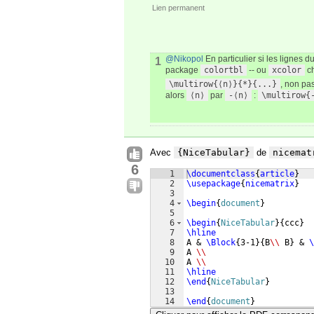
Lien permanent
@Nikopol
En particulier si les lignes
1
package
colortbl
-- ou
xcolor
ch
\multirow{⟨n⟩}{*}{...}
, non pas
alors
⟨n⟩
par
-⟨n⟩
:
\multirow{
Avec
{NiceTabular}
de
nicemat
6
1
\documentclass
{
article
}
2
\usepackage
{
nicematrix
}
3
4
\begin
{
document
}
5
6
\begin
{
NiceTabular
}
{
ccc
}
7
\hline
8
A & 
\Block
{
3-1
}
{
B
\\
 B
}
 & 
\
9
A 
\\
10
A 
\\
11
\hline
12
\end
{
NiceTabular
}
13
14
\end
{
document
}