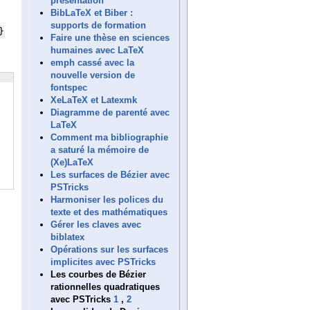
présentation
BibLaTeX et Biber :
supports de formation
}
Faire une thèse en sciences
humaines avec LaTeX
emph cassé avec la
nouvelle version de
fontspec
XeLaTeX et Latexmk
Diagramme de parenté avec
LaTeX
Comment ma bibliographie
a saturé la mémoire de
(Xe)LaTeX
Les surfaces de Bézier avec
PSTricks
Harmoniser les polices du
texte et des mathématiques
Gérer les claves avec
biblatex
Opérations sur les surfaces
implicites avec PSTricks
Les courbes de Bézier
rationnelles quadratiques
avec PSTricks
1
,
2