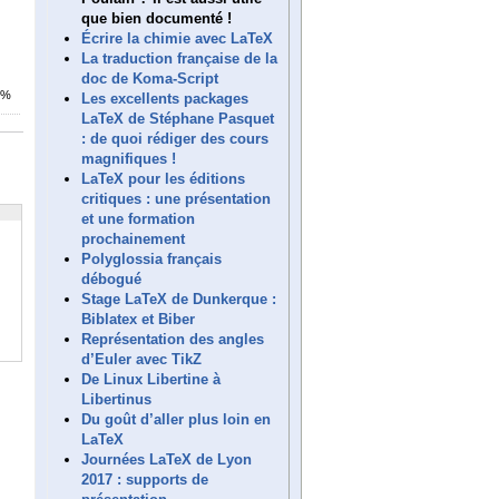
que bien documenté !
Écrire la chimie avec LaTeX
La traduction française de la
doc de Koma-Script
1%
Les excellents packages
LaTeX de Stéphane Pasquet
: de quoi rédiger des cours
magnifiques !
LaTeX pour les éditions
critiques : une présentation
et une formation
prochainement
Polyglossia français
débogué
Stage LaTeX de Dunkerque :
Biblatex et Biber
Représentation des angles
d’Euler avec TikZ
De Linux Libertine à
Libertinus
Du goût d’aller plus loin en
LaTeX
Journées LaTeX de Lyon
2017 : supports de