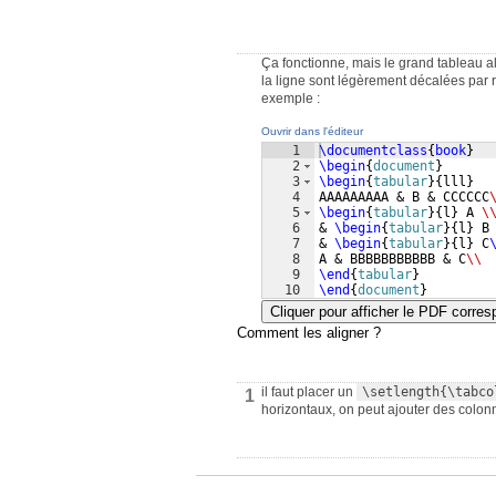
Ça fonctionne, mais le grand tableau al
la ligne sont légèrement décalées par 
exemple :
Ouvrir dans l'éditeur
1
\documentclass
{
book
}
2
\begin
{
document
}
3
\begin
{
tabular
}
{
lll
}
4
AAAAAAAAA & B & CCCCCC
5
\begin
{
tabular
}
{
l
}
 A 
\
6
& 
\begin
{
tabular
}
{
l
}
 B
7
& 
\begin
{
tabular
}
{
l
}
 C
8
A & BBBBBBBBBBB & C
\\
9
\end
{
tabular
}
10
\end
{
document
}
Cliquer pour afficher le PDF corre
Comment les aligner ?
il faut placer un
\setlength{\tabco
1
horizontaux, on peut ajouter des colon