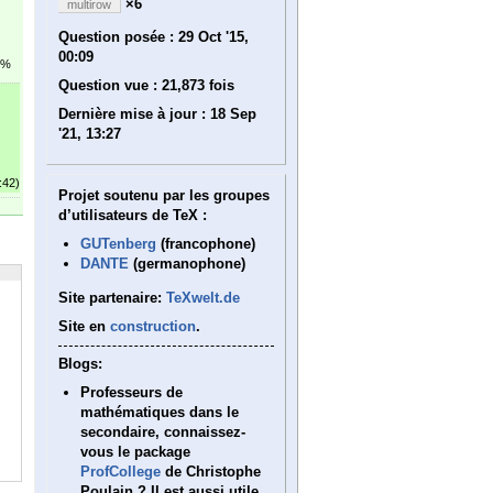
×6
multirow
Question posée :
29 Oct '15,
00:09
2%
Question vue :
21,873 fois
Dernière mise à jour :
18 Sep
'21, 13:27
:42)
Projet soutenu par les groupes
d’utilisateurs de TeX :
GUTenberg
(francophone)
DANTE
(germanophone)
Site partenaire:
TeXwelt.de
Site en
construction
.
Blogs:
Professeurs de
mathématiques dans le
secondaire, connaissez-
vous le package
ProfCollege
de Christophe
Poulain ? Il est aussi utile