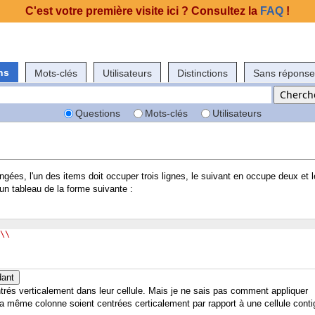
C'est votre première visite ici ? Consultez la
FAQ
!
ns
Mots-clés
Utilisateurs
Distinctions
Sans réponse
Questions
Mots-clés
Utilisateurs
gées, l'un des items doit occuper trois lignes, le suivant en occupe deux et l
 un tableau de la forme suivante :
\\
dant
trés verticalement dans leur cellule. Mais je ne sais pas comment appliquer
a même colonne soient centrées certicalement par rapport à une cellule cont