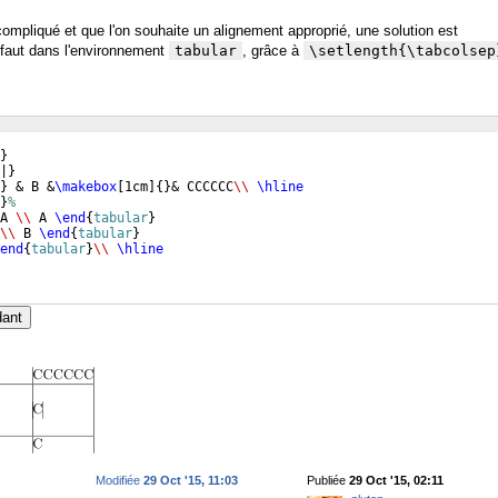
ompliqué et que l'on souhaite un alignement approprié, une solution est
éfaut dans l'environnement
tabular
, grâce à
\setlength{\tabcolsep
}
|
}
}
 & B &
\makebox
[
1cm
]
{
}
& CCCCCC
\\
\hline
}
% 
A 
\\
 A 
\end
{
tabular
}
\\
 B 
\end
{
tabular
}
end
{
tabular
}
\\
\hline
dant
Modifiée
29 Oct '15, 11:03
Publiée
29 Oct '15, 02:11